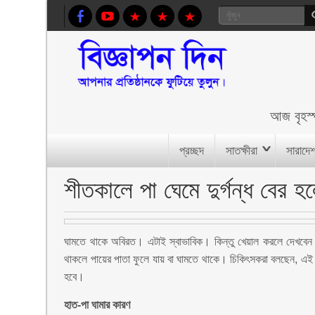
আজ
বৃহস
প্রচ্ছদ
সাতক্ষীরা
সারাদে
শীতকালে পা ঘেমে দুর্গন্ধ বের হ
ঘামতে থাকে অবিরত। এটাই স্বাভাবিক। কিন্তু খেয়াল করলে দেখবেন শী
থাকলে পায়ের পাতা ফুলে যায় বা ঘামতে থাকে। চিকিৎসকরা বলছেন, এই
হবে।
হাত-পা ঘামার কারণ