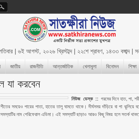
্পতিবার
|
৬ই আগস্ট, ২০২৬ খ্রিস্টাব্দ
|
২২শে শ্রাবণ, ১৪৩৩ বঙ্গাব্দ
|
সন
শ
জাতীয়
রাজনীতি
আন্তর্জাতিক
খেলাধুলা
বিনোদন
শিক্ষা
লে যা করবেন
নিউজ ডেস্ক ::
গরমের দিনে হাত, পা, শর
তের সময়েও পায়ের পাতা, হাতের তালু ঘামতে থাকে। দীর্ঘসময় দাঁড়িয়ে বা পা ঝুলিয়ে ব
 সমস্যাটির নাম পেরিফেরাল এডিমা। এই সমস্যাটি ছাড়াও আরও কিছু বিষয় হলে সতর্ক থাক