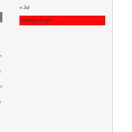
« Jul
আমাদের ফেসবুক
ড়
ন
র
বে
৫