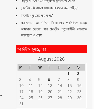
সমুদ্র পর্যটনে নতুন সম্ভাবনা সুন্দরবনের সৈকত
বুধহাটায় নষ্ট রাস্তা সংস্কার করলেন এড. শহিদুল
কিশোর গ্যাংয়ের দায় কার?
পলাশপোল আদর্শ উচ্চ বিদ্যালয়ের প্রতিষ্ঠাতা মরহুম
আমজাদ হোসেন খান চৌধুরীর মৃত্যুবার্ষিকী উপলক্ষে
আলোচনা ও দোয়া
আর্কাইভ ক্যালেন্ডার
August 2026
M
T
W
T
F
S
S
1
2
3
4
5
6
7
8
9
10
11
12
13
14
15
16
17
18
19
20
21
22
23
»
24
25
26
27
28
29
30
31