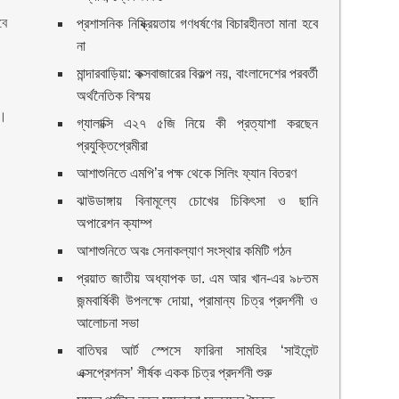
বে
প্রশাসনিক নিষ্ক্রিয়তায় গণধর্ষণের বিচারহীনতা মানা হবে
না
মান্দারবাড়িয়া: কক্সবাজারের বিকল্প নয়, বাংলাদেশের পরবর্তী
অর্থনৈতিক বিস্ময়
া।
গ্যালাক্সি এ২৭ ৫জি নিয়ে কী প্রত্যাশা করছেন
প্রযুক্তিপ্রেমীরা
আশাশুনিতে এমপি’র পক্ষ থেকে সিলিং ফ্যান বিতরণ
ঝাউডাঙ্গায় বিনামূল্যে চোখের চিকিৎসা ও ছানি
অপারেশন ক্যাম্প
আশাশুনিতে অবঃ সেনাকল্যাণ সংস্থার কমিটি গঠন
প্রয়াত জাতীয় অধ্যাপক ডা. এম আর খান-এর ৯৮তম
জন্মবার্ষিকী উপলক্ষে দোয়া, প্রামান্য চিত্র প্রদর্শনী ও
আলোচনা সভা
বাতিঘর আর্ট স্পেসে ফারিনা সামহির ‘সাইলেন্ট
এক্সপ্রেশনস’ শীর্ষক একক চিত্র প্রদর্শনী শুরু