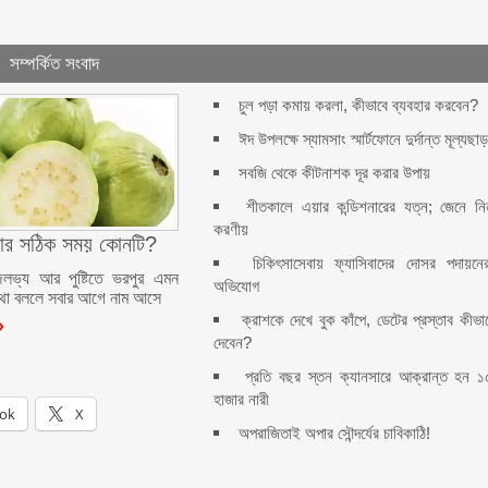
সম্পর্কিত সংবাদ
চুল পড়া কমায় করলা, কীভাবে ব্যবহার করবেন?
ঈদ উপলক্ষে স্যামসাং স্মার্টফোনে দুর্দান্ত মূল্যছা
সবজি থেকে কীটনাশক দূর করার উপায়
শীতকালে এয়ার কন্ডিশনারের যত্ন; জেনে নি
করণীয়
য়ার সঠিক সময় কোনটি?
চিকিৎসাসেবায় ফ্যাসিবাদের দোসর পদায়নে
লভ্য আর পুষ্টিতে ভরপুর এমন
অভিযোগ
া বললে সবার আগে নাম আসে
ক্রাশকে দেখে বুক কাঁপে, ডেটের প্রস্তাব কীভা
দেবেন?
প্রতি বছর স্তন ক্যানসারে আক্রান্ত হন ১
হাজার নারী
ok
X
অপরাজিতাই অপার সৌন্দর্যের চাবিকাঠি!