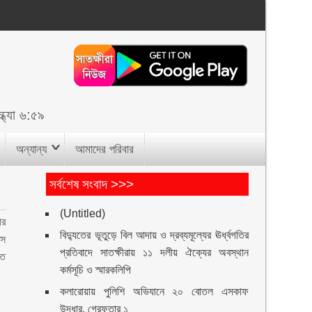
্ধ্যা ৬:৫৯
অন্যান্য
আমাদের পরিবার
সর্বশেষ সংবাদ >>>
(Untitled)
ীর
বিদ্যুতের ভূতুড়ে বিল আদায় ও দ্রব্যমূল্যের ঊর্ধ্বগতির
সে
প্রতিবাদে সাতক্ষীরায় ১১ দলীয় ঐক্যের অবস্থান
তে
কর্মসূচি ও স্মারকলিপি
কলারোয়ায় পুলিশি অভিযানে ২০ বোতল এসকাফ
উদ্ধার, গ্রেফতার ১