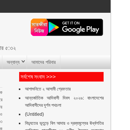
োর ৫:৩২
অন্যান্য
আমাদের পরিবার
সর্বশেষ সংবাদ >>>
আশাশুনিতে ২ আসামী গ্রেফতার
েক
আন্তর্জাতিক আদিবাসী দিবস ২০২৬: বাংলাদেশের
রে
আদিবাসীদের দূর্গম পথচলা
ায়
 ও
(Untitled)
১৩
বিদ্যুতের ভূতুড়ে বিল আদায় ও দ্রব্যমূল্যের ঊর্ধ্বগতির
ড়ক