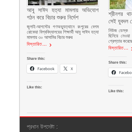
আবু সাঈদ হত্যা মামলায় অভিযোগ
শ্রীনগর থ
গঠন করে বিচার শুরুর নির্দেশ
সেই যুবদল ন
জুলাই-আগস্টের গণঅভ্যুত্থানে রংপুরের বেগম
নিউজ ডেস্ক :: 
রোকেয়া বিশ্ববিদ্যালয়ের শিক্ষার্থী আবু সাঈদ হত্যা
ছিনিয়ে নেওয়া
মামলায় ৩০ আসামির বিচার শুরুর
গ্রেপ্তার করেছ
বিস্তারিত…
বিস্তারিত…
Share this:
Share this:
Facebook
X
Facebo
Like this:
Like this:
প্রধান উপদেষ্টা :