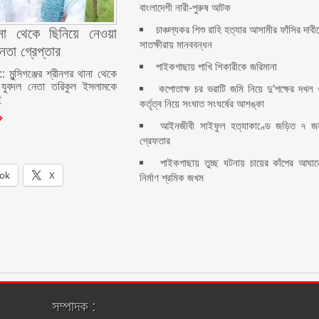
বাংলাদেশী নারী-পুরুষ আটক
চাঞ্চল্যকর শিশু রাহি হত্যার আসামীর ফাঁসির দাবী
ানা থেকে ছিনিয়ে নেওয়া
সাতক্ষীরায় মানববন্ধন
েতা গ্রেপ্তার
পাইকগাছায় পাখি শিকারীকে জরিমানা
মুন্সিগঞ্জের শ্রীনগর থানা থেকে
 যুবদল নেতা তরিকুল ইসলামকে
কপোতাক্ষ চর ভরাটি জমি নিয়ে দু’পক্ষের দখল
ে
কর্তৃত্ব নিয়ে সংঘাত সংঘর্ষের আশঙ্কা
আইনজীবী সাইফুল হত্যাকাণ্ডে জড়িত ৭ জ
গ্রেফতার
পাইকগাছায় তুচ্ছ ঘটনায় চায়ের কাঁপের আঘাত
ok
X
নির্মাণ শ্রমিক জখম
সম্পাদক :