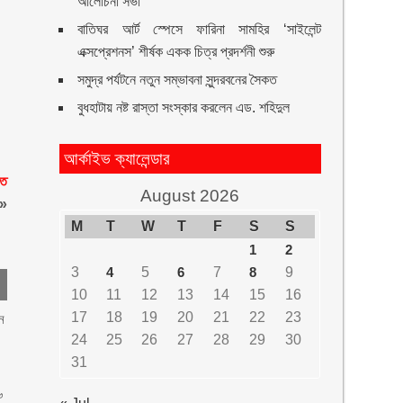
আলোচনা সভা
বাতিঘর আর্ট স্পেসে ফারিনা সামহির ‘সাইলেন্ট
এক্সপ্রেশনস’ শীর্ষক একক চিত্র প্রদর্শনী শুরু
সমুদ্র পর্যটনে নতুন সম্ভাবনা সুন্দরবনের সৈকত
বুধহাটায় নষ্ট রাস্তা সংস্কার করলেন এড. শহিদুল
আর্কাইভ ক্যালেন্ডার
াত
August 2026
»
M
T
W
T
F
S
S
1
2
3
4
5
6
7
8
9
10
11
12
13
14
15
16
17
18
19
20
21
22
23
ন
24
25
26
27
28
29
30
31
৬