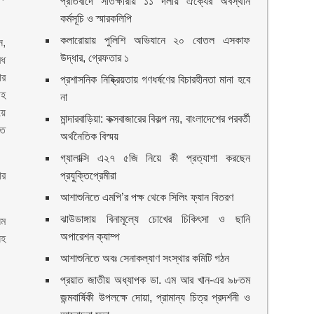
প্রতিবাদে সাতক্ষীরায় ১১ দলীয় ঐক্যের অবস্থান
কর্মসূচি ও স্মারকলিপি
কলারোয়ায় পুলিশি অভিযানে ২০ বোতল এসকাফ
ন,
উদ্ধার, গ্রেফতার ১
ৈধ
ার
প্রশাসনিক নিষ্ক্রিয়তায় গণধর্ষণের বিচারহীনতা মানা হবে
ীহ
না
য়ে
মান্দারবাড়িয়া: কক্সবাজারের বিকল্প নয়, বাংলাদেশের পরবর্তী
তে
অর্থনৈতিক বিস্ময়
গ্যালাক্সি এ২৭ ৫জি নিয়ে কী প্রত্যাশা করছেন
ার
প্রযুক্তিপ্রেমীরা
আশাশুনিতে এমপি’র পক্ষ থেকে সিলিং ফ্যান বিতরণ
ঝাউডাঙ্গায় বিনামূল্যে চোখের চিকিৎসা ও ছানি
িম
অপারেশন ক্যাম্প
সহ
আশাশুনিতে অবঃ সেনাকল্যাণ সংস্থার কমিটি গঠন
প্রয়াত জাতীয় অধ্যাপক ডা. এম আর খান-এর ৯৮তম
জন্মবার্ষিকী উপলক্ষে দোয়া, প্রামান্য চিত্র প্রদর্শনী ও