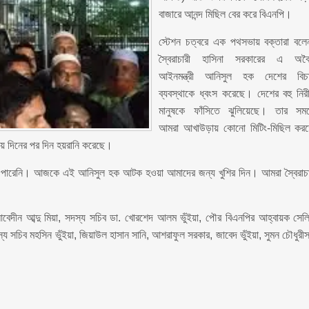
বাজারে আনন্দ মিছিল বের করে বিএনপি।
স্টেশন চত্বরে এক পথসভায় বক্তারা বলে
স্বৈরাচারী হাসিনা সরকারের এ অব
আইনমন্ত্রী আনিসুল হক দেশের বিচ
ব্যবস্থাকে ধ্বংস করেছে। দেশের বহু নির
মানুষকে ফাঁসিতে ঝুলিয়েছে। তার সম
আমরা আখাউড়ায় কোনো মিটিং-মিছিল কর
য়ে দিনের পর দিন হয়রানি করেছে।
ুমাতে পারেনি। আজকে এই আনিসুল হক আটক হওয়া আমাদের জন্য খুশির দিন। আমরা স্বৈরাচ
েদীন আব্দু মিয়া, সদস্য সচিব ডা. খোরশেদ আলম ভুঁইয়া, পৌর বিএনপির আহ্বায়ক সেল
য সচিব মহসিন ভুঁইয়া, জিয়াউল হাসান সানি, আশরাফুল সরকার, জাবেদ ভুঁইয়া, সুমন চৌধুরী