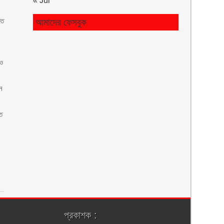
« Jul
তে
আমাদের ফেসবুক
 ও
ন
ে
প্রকাশক :