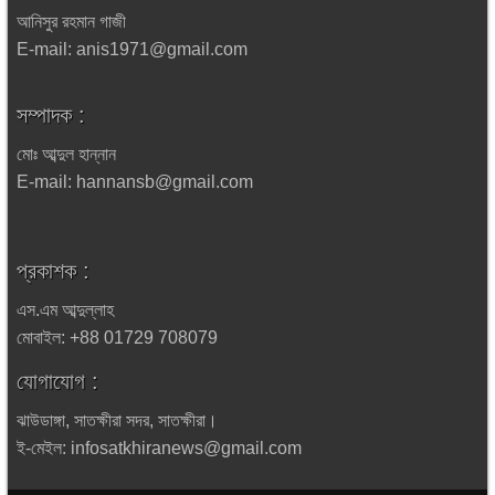
আনিসুর রহমান গাজী
E-mail: anis1971@gmail.com
সম্পাদক :
মোঃ আব্দুল হান্নান
E-mail: hannansb@gmail.com
প্রকাশক :
এস.এম আব্দুল্লাহ
মোবাইল: +88 01729 708079
যোগাযোগ :
ঝাউডাঙ্গা, সাতক্ষীরা সদর, সাতক্ষীরা।
ই-মেইল: infosatkhiranews@gmail.com