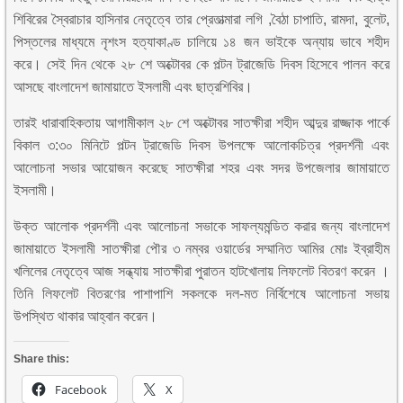
শিবিরের স্বৈরাচার হাসিনার নেতৃত্বে তার প্রেতাত্মারা লগি ,বৈঠা চাপাতি, রামদা, বুলেট,
পিস্তলের মাধ্যমে নৃশংস হত্যাকাণ্ড চালিয়ে ১৪ জন ভাইকে অন্যায় ভাবে শহীদ
করে। সেই দিন থেকে ২৮ শে অক্টোবর কে পল্টন ট্রাজেডি দিবস হিসেবে পালন করে
আসছে বাংলাদেশ জামায়াতে ইসলামী এবং ছাত্রশিবির।
তারই ধারাবাহিকতায় আগামীকাল ২৮ শে অক্টোবর সাতক্ষীরা শহীদ আব্দুর রাজ্জাক পার্কে
বিকাল ৩:৩০ মিনিটে পল্টন ট্রাজেডি দিবস উপলক্ষে আলোকচিত্র প্রদর্শনী এবং
আলোচনা সভার আয়োজন করেছে সাতক্ষীরা শহর এবং সদর উপজেলার জামায়াতে
ইসলামী।
উক্ত আলোক প্রদর্শনী এবং আলোচনা সভাকে সাফল্যমন্ডিত করার জন্য বাংলাদেশ
জামায়াতে ইসলামী সাতক্ষীরা পৌর ৩ নম্বর ওয়ার্ডের সম্মানিত আমির মোঃ ইব্রাহীম
খলিলের নেতৃত্বে আজ সন্ধ্যায় সাতক্ষীরা পুরাতন হাটখোলায় লিফলেট বিতরণ করেন ।
তিনি লিফলেট বিতরণের পাশাপাশি সকলকে দল-মত নির্বিশেষে আলোচনা সভায়
উপস্থিত থাকার আহ্বান করেন।
Share this:
Facebook
X