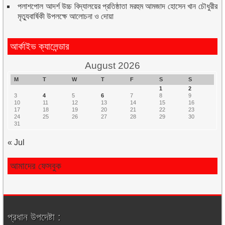
পলাশপোল আদর্শ উচ্চ বিদ্যালয়ের প্রতিষ্ঠাতা মরহুম আমজাদ হোসেন খান চৌধুরীর
মৃত্যুবার্ষিকী উপলক্ষে আলোচনা ও দোয়া
আর্কাইভ ক্যালেন্ডার
August 2026
M
T
W
T
F
S
S
1
2
3
4
5
6
7
8
9
10
11
12
13
14
15
16
17
18
19
20
21
22
23
24
25
26
27
28
29
30
31
« Jul
আমাদের ফেসবুক
প্রধান উপদেষ্টা :