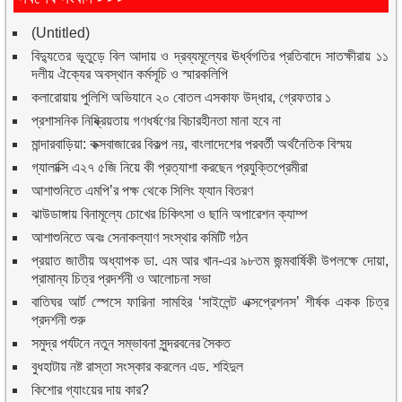
(Untitled)
বিদ্যুতের ভূতুড়ে বিল আদায় ও দ্রব্যমূল্যের ঊর্ধ্বগতির প্রতিবাদে সাতক্ষীরায় ১১
দলীয় ঐক্যের অবস্থান কর্মসূচি ও স্মারকলিপি
কলারোয়ায় পুলিশি অভিযানে ২০ বোতল এসকাফ উদ্ধার, গ্রেফতার ১
প্রশাসনিক নিষ্ক্রিয়তায় গণধর্ষণের বিচারহীনতা মানা হবে না
মান্দারবাড়িয়া: কক্সবাজারের বিকল্প নয়, বাংলাদেশের পরবর্তী অর্থনৈতিক বিস্ময়
গ্যালাক্সি এ২৭ ৫জি নিয়ে কী প্রত্যাশা করছেন প্রযুক্তিপ্রেমীরা
আশাশুনিতে এমপি’র পক্ষ থেকে সিলিং ফ্যান বিতরণ
ঝাউডাঙ্গায় বিনামূল্যে চোখের চিকিৎসা ও ছানি অপারেশন ক্যাম্প
আশাশুনিতে অবঃ সেনাকল্যাণ সংস্থার কমিটি গঠন
প্রয়াত জাতীয় অধ্যাপক ডা. এম আর খান-এর ৯৮তম জন্মবার্ষিকী উপলক্ষে দোয়া,
প্রামান্য চিত্র প্রদর্শনী ও আলোচনা সভা
বাতিঘর আর্ট স্পেসে ফারিনা সামহির ‘সাইলেন্ট এক্সপ্রেশনস’ শীর্ষক একক চিত্র
প্রদর্শনী শুরু
সমুদ্র পর্যটনে নতুন সম্ভাবনা সুন্দরবনের সৈকত
বুধহাটায় নষ্ট রাস্তা সংস্কার করলেন এড. শহিদুল
কিশোর গ্যাংয়ের দায় কার?