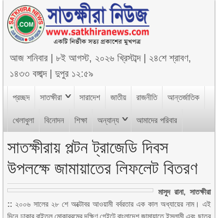
আজ
শনিবার
|
৮ই আগস্ট, ২০২৬ খ্রিস্টাব্দ
|
২৪শে শ্রাবণ,
১৪৩৩ বঙ্গাব্দ
|
দুপুর ১২:৫৯
প্রচ্ছদ
সাতক্ষীরা
সারাদেশ
জাতীয়
রাজনীতি
আন্তর্জাতিক
খেলাধুলা
বিনোদন
শিক্ষা
অন্যান্য
আমাদের পরিবার
সাতক্ষীরায় পল্টন ট্রাজেডি দিবস
উপলক্ষে জামায়াতের লিফলেট বিতরণ
মাসুদ রানা, সাতক্ষীরা
::
২০০৬ সালের ২৮ শে অক্টোবর আওয়ামী বর্বরতার এক কাল অধ্যায়ের নাম। এই
দিনে ঢাকার বাইতুল মোকাররমের দক্ষিণ গেইটে বাংলাদেশ জামায়াতে ইসলামী এবং ছাত্র