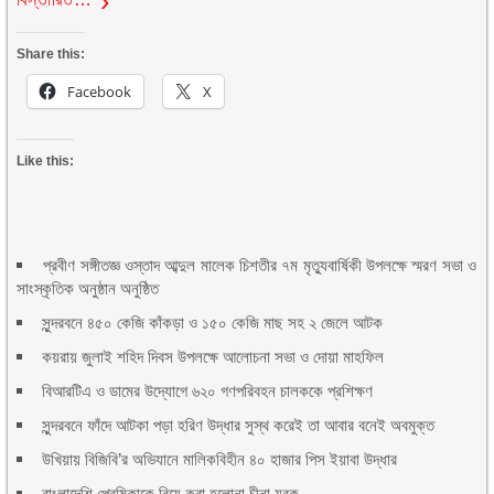
Share this:
Facebook
X
Like this:
প্রবীণ সঙ্গীতজ্ঞ ওস্তাদ আব্দুল মালেক চিশতীর ৭ম মৃত্যুবার্ষিকী উপলক্ষে স্মরণ সভা ও
সাংস্কৃতিক অনুষ্ঠান অনুষ্ঠিত
সুন্দরবনে ৪৫০ কেজি কাঁকড়া ও ১৫০ কেজি মাছ সহ ২ জেলে আটক
কয়রায় জুলাই শহিদ দিবস উপলক্ষে আলোচনা সভা ও দোয়া মাহফিল
বিআরটিএ ও ডামের উদ্যোগে ৬২০ গণপরিবহন চালককে প্রশিক্ষণ
সুন্দরবনে ফাঁদে আটকা পড়া হরিণ উদ্ধার সুস্থ করেই তা আবার বনেই অবমুক্ত
উখিয়ায় বিজিবি’র অভিযানে মালিকবিহীন ৪০ হাজার পিস ইয়াবা উদ্ধার
বাংলাদেশি প্রেমিকাকে বিয়ে করা হলোনা চীনা যুবক