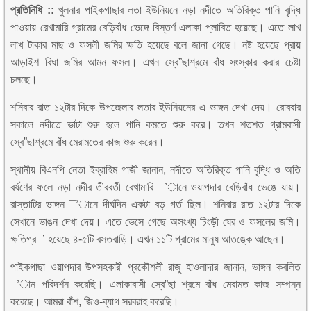
প্রতিনিধি ::
খুলনার পাইকগাছার লতা ইউনিয়নে নড়া নদীতে অতিরিক্ত পানি বৃদ্ধি
পাওয়ায় রেখামারি গ্রামের বেড়িবাঁধ ভেঙ্গে বিস্তর্ণ এলাকা প্লাবিত হয়েছে। এতে লাখ
লাখ টাকার মাছ ও ফসলী জমির ক্ষতি হয়েছে বলে জানা গেছে। নষ্ট হয়েছে প্রায়
আড়াইশ বিঘা জমির আমন ফসল। এখন স্বে”ছাশ্রমে বাঁধ সংস্কার করার চেষ্টা
চলছে।
শনিবার রাত ১২টার দিকে উপজেলার লতার ইউনিয়নের এ ভাঙ্গন দেখা দেয়। রোববার
সকালে নদীতে ভাটা শুরু হলে পানি কমতে শুরু করে। তখন শতশত গ্রামবাসী
স্বে”ছাশ্রমে বাঁধ মেরামতের কাজ শুরু করেন।
স্থানীয় বিএনপি নেতা ইব্রাহিম গাজী জানান, নদীতে অতিরিক্ত পানি বৃদ্ধি ও অতি
বর্ষণের ফলে নড়া নদীর তীরবর্তী রেখামারি ¯’ানে ওয়াপদার বেড়িবাঁধ ভেঙে যায়।
রাস্তাটির ভাঙ্গন ¯’ানে দীর্ঘদিন একটা বড় গর্ত ছিল। শনিবার রাত ১২টার দিকে
সেখানে ভাঙন দেখা দেয়। এতে ভেসে গেছে অসংখ্য চিংড়ী ঘের ও ফসলের জমি।
ক্ষতিগ্র¯’ হয়েছে ৪-৫টি বসতবাড়ি। এখন ১১টি গ্রামের মানুষ আতঙ্কে আছেন।
পাইকগাছা ওয়াপদার উপসহকারী প্রকৌশলী রাজু হাওলাদার জানান, ভাঙ্গন কবলিত
¯’ান পরিদর্শন করেছি। এলাকাবাসী স্বে”ছা শ্রমে বাঁধ মেরামত কাজ সম্পন্ন
করেছে। আমরা বাঁশ, জিও-ব্যাগ সরবরাহ করেছি।