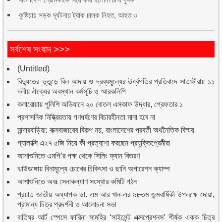
কুষ্টিয়ায় সড়ক দূর্ঘটনায় ট্রাক চালক নিহত, আহত ৩
সর্বশেষ সংবাদ >>>
(Untitled)
বিদ্যুতের ভূতুড়ে বিল আদায় ও দ্রব্যমূল্যের ঊর্ধ্বগতির প্রতিবাদে সাতক্ষীরায় ১১
দলীয় ঐক্যের অবস্থান কর্মসূচি ও স্মারকলিপি
কলারোয়ায় পুলিশি অভিযানে ২০ বোতল এসকাফ উদ্ধার, গ্রেফতার ১
প্রশাসনিক নিষ্ক্রিয়তায় গণধর্ষণের বিচারহীনতা মানা হবে না
মান্দারবাড়িয়া: কক্সবাজারের বিকল্প নয়, বাংলাদেশের পরবর্তী অর্থনৈতিক বিস্ময়
গ্যালাক্সি এ২৭ ৫জি নিয়ে কী প্রত্যাশা করছেন প্রযুক্তিপ্রেমীরা
আশাশুনিতে এমপি’র পক্ষ থেকে সিলিং ফ্যান বিতরণ
ঝাউডাঙ্গায় বিনামূল্যে চোখের চিকিৎসা ও ছানি অপারেশন ক্যাম্প
আশাশুনিতে অবঃ সেনাকল্যাণ সংস্থার কমিটি গঠন
প্রয়াত জাতীয় অধ্যাপক ডা. এম আর খান-এর ৯৮তম জন্মবার্ষিকী উপলক্ষে দোয়া,
প্রামান্য চিত্র প্রদর্শনী ও আলোচনা সভা
বাতিঘর আর্ট স্পেসে ফারিনা সামহির ‘সাইলেন্ট এক্সপ্রেশনস’ শীর্ষক একক চিত্র