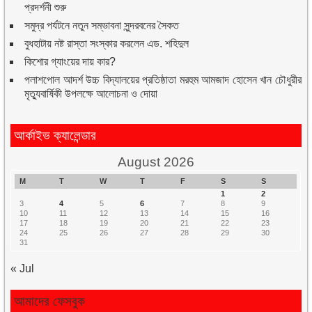
প্রদর্শনী শুরু
সমুদ্র পর্যটনে নতুন সম্ভাবনা সুন্দরবনের সৈকত
বুধহাটায় নষ্ট রাস্তা সংস্কার করলেন এড. শহিদুল
কিশোর গ্যাংয়ের দায় কার?
পলাশপোল আদর্শ উচ্চ বিদ্যালয়ের প্রতিষ্ঠাতা মরহুম আমজাদ হোসেন খান চৌধুরীর
মৃত্যুবার্ষিকী উপলক্ষে আলোচনা ও দোয়া
আর্কাইভ ক্যালেন্ডার
August 2026
M
T
W
T
F
S
S
1
2
3
4
5
6
7
8
9
10
11
12
13
14
15
16
17
18
19
20
21
22
23
24
25
26
27
28
29
30
31
« Jul
আমাদের ফেসবুক