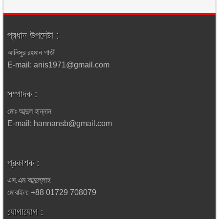
প্রধান উপদেষ্টা :
আনিসুর রহমান গাজী
E-mail: anis1971@gmail.com
সম্পাদক :
মোঃ আব্দুল হান্নান
E-mail: hannansb@gmail.com
প্রকাশক :
এস.এম আব্দুল্লাহ
মোবাইল: +88 01729 708079
যোগাযোগ :