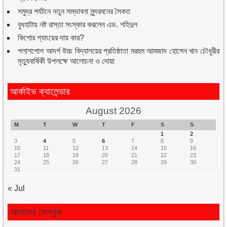
সমুদ্র পর্যটনে নতুন সম্ভাবনা সুন্দরবনের সৈকত
বুধহাটায় নষ্ট রাস্তা সংস্কার করলেন এড. শহিদুল
কিশোর গ্যাংয়ের দায় কার?
পলাশপোল আদর্শ উচ্চ বিদ্যালয়ের প্রতিষ্ঠাতা মরহুম আমজাদ হোসেন খান চৌধুরীর
মৃত্যুবার্ষিকী উপলক্ষে আলোচনা ও দোয়া
আর্কাইভ ক্যালেন্ডার
August 2026
M
T
W
T
F
S
S
1
2
3
4
5
6
7
8
9
10
11
12
13
14
15
16
17
18
19
20
21
22
23
24
25
26
27
28
29
30
31
« Jul
আমাদের ফেসবুক