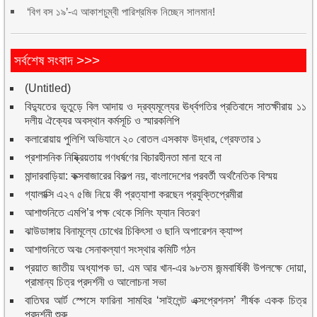
‘বিগ বস ১৯’-এ আকাশচুম্বী পারিশ্রমিক নিচ্ছেন সালমান!
সর্বশেষ সংবাদ >>>
(Untitled)
বিদ্যুতের ভূতুড়ে বিল আদায় ও দ্রব্যমূল্যের ঊর্ধ্বগতির প্রতিবাদে সাতক্ষীরায় ১১
দলীয় ঐক্যের অবস্থান কর্মসূচি ও স্মারকলিপি
কলারোয়ায় পুলিশি অভিযানে ২০ বোতল এসকাফ উদ্ধার, গ্রেফতার ১
প্রশাসনিক নিষ্ক্রিয়তায় গণধর্ষণের বিচারহীনতা মানা হবে না
মান্দারবাড়িয়া: কক্সবাজারের বিকল্প নয়, বাংলাদেশের পরবর্তী অর্থনৈতিক বিস্ময়
গ্যালাক্সি এ২৭ ৫জি নিয়ে কী প্রত্যাশা করছেন প্রযুক্তিপ্রেমীরা
আশাশুনিতে এমপি’র পক্ষ থেকে সিলিং ফ্যান বিতরণ
ঝাউডাঙ্গায় বিনামূল্যে চোখের চিকিৎসা ও ছানি অপারেশন ক্যাম্প
আশাশুনিতে অবঃ সেনাকল্যাণ সংস্থার কমিটি গঠন
প্রয়াত জাতীয় অধ্যাপক ডা. এম আর খান-এর ৯৮তম জন্মবার্ষিকী উপলক্ষে দোয়া,
প্রামান্য চিত্র প্রদর্শনী ও আলোচনা সভা
বাতিঘর আর্ট স্পেসে ফারিনা সামহির ‘সাইলেন্ট এক্সপ্রেশনস’ শীর্ষক একক চিত্র
প্রদর্শনী শুরু