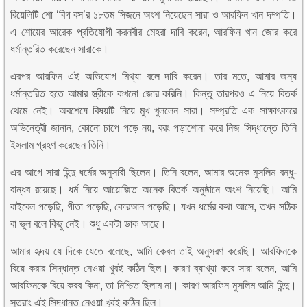
রিয়েলিটি শো ‘বিগ বস’র ১৮তম সিজনে অংশ নিয়েছেন সারা ও আরফিন খান দম্পতি।
এ শোয়ের আরেক প্রতিযোগী করনবীর মেহরা দাবি করেন, আরফিন খান জোর করে
ধর্মান্তরিত করেছেন সারাকে।
এরপর আরফিন এই অভিযোগ মিথ্যা বলে দাবি করেন। তার মতে, আমার জন্য
ধর্মান্তরিত হতে আমার স্ত্রীকে কখনো জোর করিনি। কিন্তু তারপরও এ নিয়ে বিতর্ক
থেমে নেই। অবশেষে বিষয়টি নিয়ে মুখ খুললেন সারা। সম্প্রতি এক সাক্ষাৎকারে
অভিনেত্রী জানান, কোনো চাপে পড়ে নয়, বরং পড়াশোনা করে নিজ সিদ্ধান্তে তিনি
ইসলাম গ্রহণ করেছেন তিনি।
এর আগে সারা হিন্দু ধর্মের অনুসারী ছিলেন। তিনি বলেন, আমার অনেক মুসলিম বন্ধু-
বান্ধব রয়েছে। ধর্ম নিয়ে আয়োজিত অনেক বিতর্ক অনুষ্ঠানে অংশ নিয়েছি। আমি
বাইবেল পড়েছি, গীতা পড়েছি, কোরআন পড়েছি। যখন ধর্মের কথা আসে, তখন সঠিক
বা ভুল বলে কিছু নেই। শুধু একটা ডাক আছে।
আমার হৃদয় যে দিকে যেতে বলেছে, আমি কেবল তাই অনুসরণ করেছি। আরফিনকে
বিয়ে করার সিদ্ধান্ত নেওয়া খুবই কঠিন ছিল। কারণ ব্যাখ্যা করে সারা বলেন, আমি
আরফিনকে বিয়ে করব কিনা, তা নিশ্চিত ছিলাম না। কারণ আরফিন মুসলিম আমি হিন্দু।
সুতরাং এই সিদ্ধান্ত নেওয়া খুবই কঠিন ছিল।