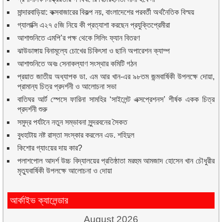
মান্দারবাড়িয়া: কক্সবাজারের বিকল্প নয়, বাংলাদেশের পরবর্তী অর্থনৈতিক বিস্ময়
গ্যালাক্সি এ২৭ ৫জি নিয়ে কী প্রত্যাশা করছেন প্রযুক্তিপ্রেমীরা
আশাশুনিতে এমপি’র পক্ষ থেকে সিলিং ফ্যান বিতরণ
ঝাউডাঙ্গায় বিনামূল্যে চোখের চিকিৎসা ও ছানি অপারেশন ক্যাম্প
আশাশুনিতে অবঃ সেনাকল্যাণ সংস্থার কমিটি গঠন
প্রয়াত জাতীয় অধ্যাপক ডা. এম আর খান-এর ৯৮তম জন্মবার্ষিকী উপলক্ষে দোয়া,
প্রামান্য চিত্র প্রদর্শনী ও আলোচনা সভা
বাতিঘর আর্ট স্পেসে ফারিনা সামহির ‘সাইলেন্ট এক্সপ্রেশনস’ শীর্ষক একক চিত্র
প্রদর্শনী শুরু
সমুদ্র পর্যটনে নতুন সম্ভাবনা সুন্দরবনের সৈকত
বুধহাটায় নষ্ট রাস্তা সংস্কার করলেন এড. শহিদুল
কিশোর গ্যাংয়ের দায় কার?
পলাশপোল আদর্শ উচ্চ বিদ্যালয়ের প্রতিষ্ঠাতা মরহুম আমজাদ হোসেন খান চৌধুরীর
মৃত্যুবার্ষিকী উপলক্ষে আলোচনা ও দোয়া
আর্কাইভ ক্যালেন্ডার
August 2026