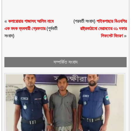
«
কলারোয়ায় গাজাসহ আলিম নামে
(পরবর্তী সংবাদ)
পাইকগাছায় বিএনপির
এক মদক ব্যবসায়ী গ্রেফতার
(পূর্ববর্তী
রাষ্ট্রকাঠামো মেরামতের ৩১ দফার
সংবাদ)
লিফলেট বিতরণ
»
সম্পর্কিত সংবাদ