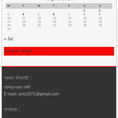
M
T
W
T
F
S
S
1
2
3
4
5
6
7
8
9
10
11
12
13
14
15
16
17
18
19
20
21
22
23
24
25
26
27
28
29
30
31
« Jul
আমাদের ফেসবুক
প্রধান উপদেষ্টা :
আনিসুর রহমান গাজী
E-mail: anis1971@gmail.com
সম্পাদক :