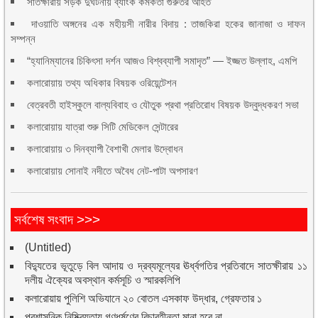
সাতক্ষীরায় সড়ক দুর্ঘটনায় ব্যাংক কর্মকর্তা গুরুতর আহত
দাওয়াতি অঙ্গনের এক মহীয়সী নারীর বিদায় : তাজকিরা হকের জানাজা ও দাফন
সম্পন্ন
“হ্যানিম্যানের চিকিৎসা দর্শন আজও বিশ্বব্যাপী সমাদৃত” — ইজ্জত উল্লাহ, এমপি
কলারোয়ায় তথ্য অধিকার বিষয়ক ওরিয়েন্টেশন
বেত্রবতী হাইস্কুলে বাল্যবিবাহ ও যৌতুক প্রথা প্রতিরোধ বিষয়ক উদ্বুদ্ধকরণ সভা
কলারোয়ায় যাত্রা শুরু সিটি মেডিকেল সেন্টারের
কলারোয়ায় ৩ দিনব্যাপী বৈশাখী মেলার উদ্বোধন
কলারোয়ায় সোনাই নদীতে অবৈধ নেট-পাটা অপসারণ
সর্বশেষ সংবাদ >>>
(Untitled)
বিদ্যুতের ভূতুড়ে বিল আদায় ও দ্রব্যমূল্যের ঊর্ধ্বগতির প্রতিবাদে সাতক্ষীরায় ১১
দলীয় ঐক্যের অবস্থান কর্মসূচি ও স্মারকলিপি
কলারোয়ায় পুলিশি অভিযানে ২০ বোতল এসকাফ উদ্ধার, গ্রেফতার ১
প্রশাসনিক নিষ্ক্রিয়তায় গণধর্ষণের বিচারহীনতা মানা হবে না