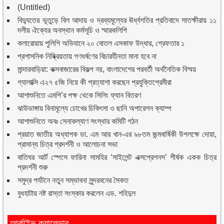
(Untitled)
বিদ্যুতের ভূতুড়ে বিল আদায় ও দ্রব্যমূল্যের ঊর্ধ্বগতির প্রতিবাদে সাতক্ষীরায় ১১
দলীয় ঐক্যের অবস্থান কর্মসূচি ও স্মারকলিপি
কলারোয়ায় পুলিশি অভিযানে ২০ বোতল এসকাফ উদ্ধার, গ্রেফতার ১
প্রশাসনিক নিষ্ক্রিয়তায় গণধর্ষণের বিচারহীনতা মানা হবে না
মান্দারবাড়িয়া: কক্সবাজারের বিকল্প নয়, বাংলাদেশের পরবর্তী অর্থনৈতিক বিস্ময়
গ্যালাক্সি এ২৭ ৫জি নিয়ে কী প্রত্যাশা করছেন প্রযুক্তিপ্রেমীরা
আশাশুনিতে এমপি’র পক্ষ থেকে সিলিং ফ্যান বিতরণ
ঝাউডাঙ্গায় বিনামূল্যে চোখের চিকিৎসা ও ছানি অপারেশন ক্যাম্প
আশাশুনিতে অবঃ সেনাকল্যাণ সংস্থার কমিটি গঠন
প্রয়াত জাতীয় অধ্যাপক ডা. এম আর খান-এর ৯৮তম জন্মবার্ষিকী উপলক্ষে দোয়া,
প্রামান্য চিত্র প্রদর্শনী ও আলোচনা সভা
বাতিঘর আর্ট স্পেসে ফারিনা সামহির ‘সাইলেন্ট এক্সপ্রেশনস’ শীর্ষক একক চিত্র
প্রদর্শনী শুরু
সমুদ্র পর্যটনে নতুন সম্ভাবনা সুন্দরবনের সৈকত
বুধহাটায় নষ্ট রাস্তা সংস্কার করলেন এড. শহিদুল
আর্কাইভ ক্যালেন্ডার