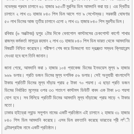
নভেম্বর প্রথম চালানে ৬১ হাজার ৯৫০টি মুরগির ডিম আমদানি করা হয়। এর দ্বিতীয়
চালানে ২ লাখ ৩১ হাজার ৮৪০ পিস ডিম আসে গত ৯ সেপ্টেম্বর। সরকারী ঘোষণার
৫০ লাখ ডিমের আজ তৃতীয় চালানে এলো ২ লাখ ৩১ হাজার ৮৪০ পিস মুরগীর ডিম।
রবিবার (৬ অক্টোবর) দুপুর ২টার দিকে বেনাপোল কাস্টমসের চেকপোস্ট কার্গো শাখার
রাজস্ব কর্মকর্তা মাসুদুর রহমান ২ লাখ ৩১ হাজার ৮৪০ পিস ডিম ভারত থেকে আমদানির
বিষয়টি নিশ্চিত করেছেন। পরীক্ষণ শেষ করে ডিমগুলো যত দ্রæত সম্ভব ক্লিয়ারেন্স
দেওয়া হবে বলে তিনি জানান।
জানা গেছে, আমদানি করা ১ হাজার ১০৪ প্যাকেজ ডিমের ইনভয়েস মূল্য ৯ হাজার
৯৬৯ ডলার। প্রতি ডজন ডিমের মূল্য দশমিক ৫৬ ডলার। সেই অনুযায়ী বাংলাদেশি
টাকায় প্রতিটি ডিমের মূল্য দাঁড়ায় প্রায় ৫ টাকা ৭০ পয়সা। এ ছাড়া প্রতি ডজন
ডিমের নির্ধারিত মূল্যের ওপর ৩৩ শতাংশ কাস্টমস ডিউটি বাবদ এক টাকা ৮৩ পয়সা
যোগ হবে। সব মিলিয়ে প্রতিটি ডিমের আমদানি মূল্য দাঁড়াচ্ছে প্রায় সাড়ে ৭ টাকার
মতো।
ঢাকার হাইড্রো ল্যান্ড সলুশান নামের একটি প্রতিষ্ঠান এই চালানে ২ হাজার ৩১ হাজার
৮৪০ পিস ডিম আমদানি করেছে। এসব ডিম রফতানি করেছে ভারতের শ্রী ল²ী
এন্টারপ্রাইজ নামে একটি প্রতিষ্ঠান।