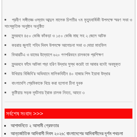
প্রবীণ সঙ্গীতজ্ঞ ওস্তাদ আব্দুল মালেক চিশতীর ৭ম মৃত্যুবার্ষিকী উপলক্ষে স্মরণ সভা ও
সাংস্কৃতিক অনুষ্ঠান অনুষ্ঠিত
সুন্দরবনে ৪৫০ কেজি কাঁকড়া ও ১৫০ কেজি মাছ সহ ২ জেলে আটক
কয়রায় জুলাই শহিদ দিবস উপলক্ষে আলোচনা সভা ও দোয়া মাহফিল
বিআরটিএ ও ডামের উদ্যোগে ৬২০ গণপরিবহন চালককে প্রশিক্ষণ
সুন্দরবনে ফাঁদে আটকা পড়া হরিণ উদ্ধার সুস্থ করেই তা আবার বনেই অবমুক্ত
উখিয়ায় বিজিবি’র অভিযানে মালিকবিহীন ৪০ হাজার পিস ইয়াবা উদ্ধার
বাংলাদেশি প্রেমিকাকে বিয়ে করা হলোনা চীনা যুবক
কুষ্টিয়ায় সড়ক দূর্ঘটনায় ট্রাক চালক নিহত, আহত ৩
সর্বশেষ সংবাদ >>>
আশাশুনিতে ২ আসামী গ্রেফতার
আন্তর্জাতিক আদিবাসী দিবস ২০২৬: বাংলাদেশের আদিবাসীদের দূর্গম পথচলা