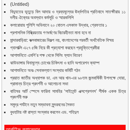
(Untitled)
বিদ্যুতের ভূতুড়ে বিল আদায় ও দ্রব্যমূল্যের ঊর্ধ্বগতির প্রতিবাদে সাতক্ষীরায় ১১
দলীয় ঐক্যের অবস্থান কর্মসূচি ও স্মারকলিপি
কলারোয়ায় পুলিশি অভিযানে ২০ বোতল এসকাফ উদ্ধার, গ্রেফতার ১
প্রশাসনিক নিষ্ক্রিয়তায় গণধর্ষণের বিচারহীনতা মানা হবে না
মান্দারবাড়িয়া: কক্সবাজারের বিকল্প নয়, বাংলাদেশের পরবর্তী অর্থনৈতিক বিস্ময়
গ্যালাক্সি এ২৭ ৫জি নিয়ে কী প্রত্যাশা করছেন প্রযুক্তিপ্রেমীরা
আশাশুনিতে এমপি’র পক্ষ থেকে সিলিং ফ্যান বিতরণ
ঝাউডাঙ্গায় বিনামূল্যে চোখের চিকিৎসা ও ছানি অপারেশন ক্যাম্প
আশাশুনিতে অবঃ সেনাকল্যাণ সংস্থার কমিটি গঠন
প্রয়াত জাতীয় অধ্যাপক ডা. এম আর খান-এর ৯৮তম জন্মবার্ষিকী উপলক্ষে দোয়া,
প্রামান্য চিত্র প্রদর্শনী ও আলোচনা সভা
বাতিঘর আর্ট স্পেসে ফারিনা সামহির ‘সাইলেন্ট এক্সপ্রেশনস’ শীর্ষক একক চিত্র
প্রদর্শনী শুরু
সমুদ্র পর্যটনে নতুন সম্ভাবনা সুন্দরবনের সৈকত
বুধহাটায় নষ্ট রাস্তা সংস্কার করলেন এড. শহিদুল
আর্কাইভ ক্যালেন্ডার