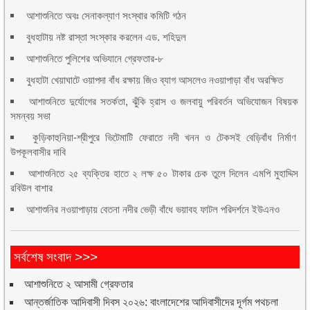
আশাশুনিতে অবঃ সেনাকল্যাণ সংস্থার কমিটি গঠন
বুধহাটায় নষ্ট রাস্তা সংস্কার করলেন এড. শহিদুল
আশাশুনিতে পুলিশের অভিযানে গ্রেফতার-৮
বুধহাটা খেয়াঘাটে ওয়াপদা বাঁধ রক্ষায় জিও ব্যাগ আসলেও নওয়াপাড়া বাঁধ অরক্ষিত
আশাশুনিতে দুর্যোগের সতর্কতা, ঝুঁকি হ্রাস ও জলবায়ু পরিবর্তন অভিযোজন বিষয়ক
সমন্বয় সভা
কুড়িকাহুনিয়া-শ্রীপুরে ভিটেমাটি ফেরাতে নদী খনন ও টেকসই বেড়িবাঁধ নির্মাণ
উপকূলবাসীর দাবি
আশাশুনিতে ২৫ ব্যক্তির হাতে ২ লক্ষ ৫০ টাকার চেক তুলে দিলেন এমপি মুহাদ্দিস
রবিউল বাশার
আশাশুনির নওয়াপাড়ায় বেতনা নদীর ভেড়ী বাঁধে ভয়াবহ ফাটল পরিদর্শনে ইউএনও
সর্বশেষ সংবাদ >>>
আশাশুনিতে ২ আসামী গ্রেফতার
আন্তর্জাতিক আদিবাসী দিবস ২০২৬: বাংলাদেশের আদিবাসীদের দূর্গম পথচলা