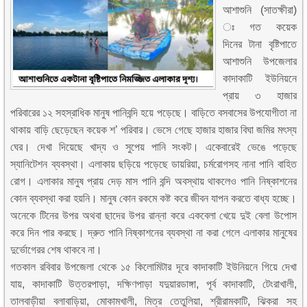
আশাশুনি (সাতক্ষীরা)
ঃ গত কয়েক
দিনের টানা বৃষ্টিপাতে
আশাশুনি উপজেলার
কাদাকাটি ইউনিয়নে
প্রায় ৩ হাজার
পরিবারের ১২ সহস্রাধিক মানুষ পানিবন্দি হয়ে পড়েছে। বাড়িতে বসবাসের উপযোগীতা না
থাকায় বাড়ি ছেড়েছেন কয়েক শ’ পরিবার। ভেসে গেছে হাজার হাজার বিঘা জমির মৎস্য
ঘের। দেখা দিয়েছে খাদ্য ও সুপেয় পানি সংকট। একেবারেই ভেঙে পড়েছে
স্যানিটেশন ব্যবস্থা। এলাকায় ছড়িয়ে পড়েছে ডায়রিয়া, চর্মরোগসহ নানা পানি বাহিত
রোগ। এলাকার মানুষ প্রায় দেড় মাস পানি বন্দি অবস্থায় থাকলেও পানি নিষ্কাশনের
কোন ব্যবস্থা করা হয়নি। মানুষ কোন রকমে কষ্ট করে জীবন যাপন করতে বাধ্য হচ্ছে।
অনেকে টিনের উপর অথবা ছাদের উপর রান্না করে একবেলা খেয়ে দুই বেলা উপোস
করে দিন পার করছে। দ্রুত পানি নিষ্কাশনের ব্যবস্থা না করা গেলে এলাকার মানুষের
দুর্ভোগেরর শেষ থাকবে না।
গতকাল রবিবার উপজেলা থেকে ১৫ কিলোমিটার দূরে কাদাকাটি ইউনিয়নে গিয়ে দেখা
যায়, কাদাকাটি উত্তরপাড়া, দক্ষিণপাড়া যদুয়ারডাঙ্গা, পূর্ব কাদাকাটি, টেংরাখালী,
তালবাড়ীয়া বলাবাড়িয়া, মোকামখালী, মিত্র তেতুলিয়া, শ্রীরামকাটি, ঝিকরা সহ