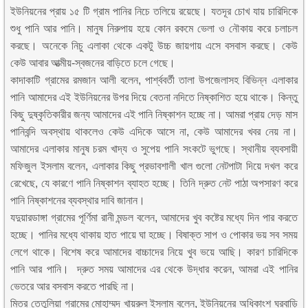
ইউনিয়নের প্রায় ১৫ টি গ্রাম পানির নিচে তলিয়ে রয়েছে। যতদূর চোখ যায় চারিদিকে
শুধু পানি আর পানি। মানুষ নিরুপায় হয়ে কোন রকমে ভেলা ও নৌকায় করে চলাচল
করছে। অনেকে নিচু এলাকা থেকে একটু উচ্চ জায়গায় এসে বসবাস করছে। কেউ
কেউ আবার আত্মীয়-স্বজনের বাড়িতে চলে গেছে।
কাদাকাটি গ্রামের রমজান আলী বলেন, পার্শ্ববর্তী তালা উপজেলাসহ বিভিন্ন এলাকার
পানি আমাদের এই ইউনিয়নের উপর দিয়ে বেতনা নদিতে নিষ্কাশিত হয়ে থাকে। কিন্তু
কিছু দুষ্কৃতিকারীর জন্য আমাদের এই পানি নিষ্কাশন হচ্ছে না। আমরা প্রায় দেড় মাস
পানিবন্দি অবস্থায় থাকলেও কেউ এদিকে আসে না, কেউ আমাদের খবর নেয় না।
আমাদের এলাকার মানুষ চরম খাদ্য ও সুপেয় পানি সংকটে ভুগছে। স্থানীয় ব্যবসায়ী
মফিজুল ইসলাম বলেন, এলাকার কিছু প্রভাবশালী খাল গুলো নেটপাটা দিয়ে দখল করে
রেখেছে, যে কারণে পানি নিষ্কাশন ব্যাহত হচ্ছে। তিনি দ্রুত নেট পাঠা অপসারণ করে
পানি নিষ্কাশনের ব্যবস্থার দাবি জানান।
যদুয়ারডাঙ্গা গ্রামের পূর্ণিমা রানী মন্ডল বলেন, আমাদের খুব কষ্টের মধ্যে দিন পার করতে
হচ্ছে। পানির মধ্যে থাকায় হাত পায়ে ঘা হচ্ছে। বিষাক্ত সাপ ও পোকার ভয় সব সময়
লেগে থাকে। বিশেষ করে আমাদের বাচ্চাদের নিয়ে খুব ভয়ে আছি। কারণ চারিদিকে
পানি আর পানি। দ্রুত সময় আমাদের এর থেকে উদ্ধার করেন, আমরা এই পানির
ভেতরে আর বসবাস করতে পারছি না।
মিত্র তেতুলিয়া গ্রামের মোহাম্মদ খায়রুল ইসলাম বলেন, ইউনিয়নের অধিকাংশ ঘরবাড়ি