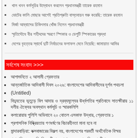
খাল খনন কর্মসূচির উদ্বোধন করলেন প্রধানমন্ত্রী তারেক রহমান
ভোটের কালি মোছার আগেই প্রতিশ্রুতি বাস্তবায়ন শুরু করেছি: তারেক রহমান
মির্জা আব্বাসের চিকিৎসার খোঁজ নিলেন প্রধানমন্ত্রী
স্মৃতিসৌধে বীর শহীদদের স্মরণে স্পিকার ও ডেপুটি স্পিকারের শ্রদ্ধা
দেশের বৃহত্তর স্বার্থে দুটি নির্বাচনের ফলাফল মেনে নিয়েছি: জামায়াত আমির
সর্বশেষ সংবাদ >>>
আশাশুনিতে ২ আসামী গ্রেফতার
আন্তর্জাতিক আদিবাসী দিবস ২০২৬: বাংলাদেশের আদিবাসীদের দূর্গম পথচলা
(Untitled)
বিদ্যুতের ভূতুড়ে বিল আদায় ও দ্রব্যমূল্যের ঊর্ধ্বগতির প্রতিবাদে সাতক্ষীরায় ১১
দলীয় ঐক্যের অবস্থান কর্মসূচি ও স্মারকলিপি
কলারোয়ায় পুলিশি অভিযানে ২০ বোতল এসকাফ উদ্ধার, গ্রেফতার ১
প্রশাসনিক নিষ্ক্রিয়তায় গণধর্ষণের বিচারহীনতা মানা হবে না
মান্দারবাড়িয়া: কক্সবাজারের বিকল্প নয়, বাংলাদেশের পরবর্তী অর্থনৈতিক বিস্ময়