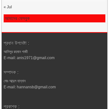
« Jul
আমাদের ফেসবুক
প্রধান উপদেষ্টা :
আনিসুর রহমান গাজী
E-mail: anis1971@gmail.com
সম্পাদক :
মোঃ আব্দুল হান্নান
E-mail: hannansb@gmail.com
প্রকাশক :