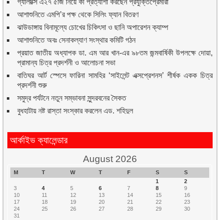
গ্যালাক্সি এ২৭ ৫জি নিয়ে কী প্রত্যাশা করছেন প্রযুক্তিপ্রেমীরা
আশাশুনিতে এমপি’র পক্ষ থেকে সিলিং ফ্যান বিতরণ
ঝাউডাঙ্গায় বিনামূল্যে চোখের চিকিৎসা ও ছানি অপারেশন ক্যাম্প
আশাশুনিতে অবঃ সেনাকল্যাণ সংস্থার কমিটি গঠন
প্রয়াত জাতীয় অধ্যাপক ডা. এম আর খান-এর ৯৮তম জন্মবার্ষিকী উপলক্ষে দোয়া,
প্রামান্য চিত্র প্রদর্শনী ও আলোচনা সভা
বাতিঘর আর্ট স্পেসে ফারিনা সামহির ‘সাইলেন্ট এক্সপ্রেশনস’ শীর্ষক একক চিত্র
প্রদর্শনী শুরু
সমুদ্র পর্যটনে নতুন সম্ভাবনা সুন্দরবনের সৈকত
বুধহাটায় নষ্ট রাস্তা সংস্কার করলেন এড. শহিদুল
আর্কাইভ ক্যালেন্ডার
August 2026
M
T
W
T
F
S
S
1
2
3
4
5
6
7
8
9
10
11
12
13
14
15
16
17
18
19
20
21
22
23
24
25
26
27
28
29
30
31