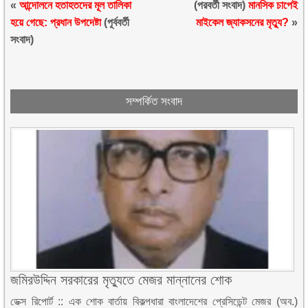
«
আন্দোলনে হতাহতদের মূল তালিকা
(পরবর্তী সংবাদ)
মানসিক চাপেই
হয়ে গেছে: প্রধান উপদেষ্টা
(পূর্ববর্তী
মাইকেল জ্যাকসনের মৃত্যু?
»
সংবাদ)
সম্পর্কিত সংবাদ
জমিরউদ্দিন সরকারের মৃত্যুতে মেজর মান্নানের শোক
ডেক্স রিপোর্ট :: এক শোক বার্তায় বিকল্পধারা বাংলাদেশের প্রেসিডেন্ট মেজর (অব.)