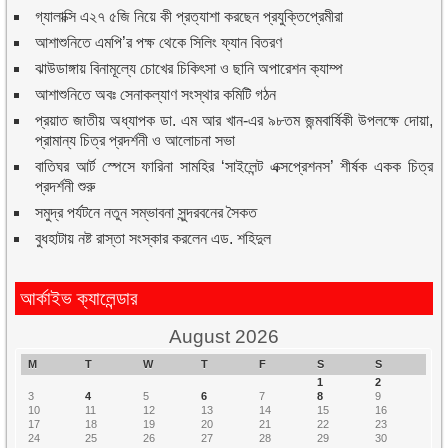
গ্যালাক্সি এ২৭ ৫জি নিয়ে কী প্রত্যাশা করছেন প্রযুক্তিপ্রেমীরা
আশাশুনিতে এমপি’র পক্ষ থেকে সিলিং ফ্যান বিতরণ
ঝাউডাঙ্গায় বিনামূল্যে চোখের চিকিৎসা ও ছানি অপারেশন ক্যাম্প
আশাশুনিতে অবঃ সেনাকল্যাণ সংস্থার কমিটি গঠন
প্রয়াত জাতীয় অধ্যাপক ডা. এম আর খান-এর ৯৮তম জন্মবার্ষিকী উপলক্ষে দোয়া,
প্রামান্য চিত্র প্রদর্শনী ও আলোচনা সভা
বাতিঘর আর্ট স্পেসে ফারিনা সামহির ‘সাইলেন্ট এক্সপ্রেশনস’ শীর্ষক একক চিত্র
প্রদর্শনী শুরু
সমুদ্র পর্যটনে নতুন সম্ভাবনা সুন্দরবনের সৈকত
বুধহাটায় নষ্ট রাস্তা সংস্কার করলেন এড. শহিদুল
আর্কাইভ ক্যালেন্ডার
August 2026
M
T
W
T
F
S
S
1
2
3
4
5
6
7
8
9
10
11
12
13
14
15
16
17
18
19
20
21
22
23
24
25
26
27
28
29
30