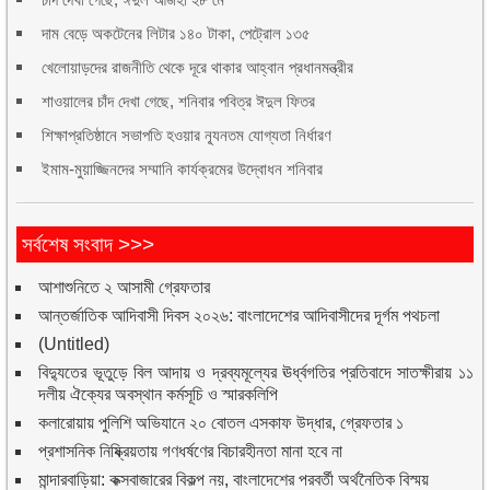
দাম বেড়ে অকটেনের লিটার ১৪০ টাকা, পেট্রোল ১৩৫
খেলোয়াড়দের রাজনীতি থেকে দূরে থাকার আহ্বান প্রধানমন্ত্রীর
শাওয়ালের চাঁদ দেখা গেছে, শনিবার পবিত্র ঈদুল ফিতর
শিক্ষাপ্রতিষ্ঠানে সভাপতি হওয়ার ন্যূনতম যোগ্যতা নির্ধারণ
ইমাম-মুয়াজ্জিনদের সম্মানি কার্যক্রমের উদ্বোধন শনিবার
সর্বশেষ সংবাদ >>>
আশাশুনিতে ২ আসামী গ্রেফতার
আন্তর্জাতিক আদিবাসী দিবস ২০২৬: বাংলাদেশের আদিবাসীদের দূর্গম পথচলা
(Untitled)
বিদ্যুতের ভূতুড়ে বিল আদায় ও দ্রব্যমূল্যের ঊর্ধ্বগতির প্রতিবাদে সাতক্ষীরায় ১১
দলীয় ঐক্যের অবস্থান কর্মসূচি ও স্মারকলিপি
কলারোয়ায় পুলিশি অভিযানে ২০ বোতল এসকাফ উদ্ধার, গ্রেফতার ১
প্রশাসনিক নিষ্ক্রিয়তায় গণধর্ষণের বিচারহীনতা মানা হবে না
মান্দারবাড়িয়া: কক্সবাজারের বিকল্প নয়, বাংলাদেশের পরবর্তী অর্থনৈতিক বিস্ময়