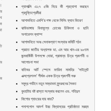
ে।
গ্যালাক্সি এ২৭ ৫জি নিয়ে কী প্রত্যাশা করছেন
ার
প্রযুক্তিপ্রেমীরা
থে
আশাশুনিতে এমপি’র পক্ষ থেকে সিলিং ফ্যান বিতরণ
ড়ক
ঝাউডাঙ্গায় বিনামূল্যে চোখের চিকিৎসা ও ছানি
থা
অপারেশন ক্যাম্প
আশাশুনিতে অবঃ সেনাকল্যাণ সংস্থার কমিটি গঠন
তি
প্রয়াত জাতীয় অধ্যাপক ডা. এম আর খান-এর ৯৮তম
জন্মবার্ষিকী উপলক্ষে দোয়া, প্রামান্য চিত্র প্রদর্শনী ও
পর
আলোচনা সভা
বাতিঘর আর্ট স্পেসে ফারিনা সামহির ‘সাইলেন্ট
এক্সপ্রেশনস’ শীর্ষক একক চিত্র প্রদর্শনী শুরু
ির
সমুদ্র পর্যটনে নতুন সম্ভাবনা সুন্দরবনের সৈকত
বুধহাটায় নষ্ট রাস্তা সংস্কার করলেন এড. শহিদুল
কিশোর গ্যাংয়ের দায় কার?
পলাশপোল আদর্শ উচ্চ বিদ্যালয়ের প্রতিষ্ঠাতা মরহুম