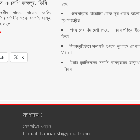
ন এএসপি ফজলুর: ডিবি
১৩৫
লামীর সাবেক নায়েবে আমির
খেলোয়াড়দের রাজনীতি থেকে দূরে থাকার আহ্ব
ইন সাঈদীর পক্ষে সাফাই সাক্ষ্য
প্রধানমন্ত্রীর
২ সালে
শাওয়ালের চাঁদ দেখা গেছে, শনিবার পবিত্র ঈদ
ফিতর
শিক্ষাপ্রতিষ্ঠানে সভাপতি হওয়ার ন্যূনতম যোগ্য
নির্ধারণ
ok
X
ইমাম-মুয়াজ্জিনদের সম্মানি কার্যক্রমের উদ্বো
শনিবার
সম্পাদক :
মোঃ আব্দুল হান্নান
E-mail: hannansb@gmail.com