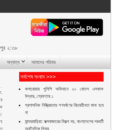
ুপুর ২:৩৮
অন্যান্য
আমাদের পরিবার
সর্বশেষ সংবাদ >>>
কলারোয়ায় পুলিশি অভিযানে ২০ বোতল এসকাফ
া.
উদ্ধার, গ্রেফতার ১
রে
প্রশাসনিক নিষ্ক্রিয়তায় গণধর্ষণের বিচারহীনতা মানা হবে
কে
না
ন।
াহ
মান্দারবাড়িয়া: কক্সবাজারের বিকল্প নয়, বাংলাদেশের পরবর্তী
েন
অর্থনৈতিক বিস্ময়