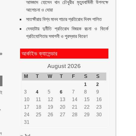
আমজাদ হোসেন খান চৌধুরীর মৃত্যুবার্ষিকী উপলক্ষে
আলোচনা ও দোয়া
সাতক্ষীরায় বিশ্ব মানব পাচার প্রতিরোধ দিবস পালিত
দেবহাটায় দুর্নীতি প্রতিরোধ বিষয়ক রচনা ও বিতর্ক
প্রতিযোগিতার সমাপনী ও পুরস্কার বিতরণ
আর্কাইভ ক্যালেন্ডার
»
August 2026
M
T
W
T
F
S
S
1
2
3
4
5
6
7
8
9
েই
10
11
12
13
14
15
16
17
18
19
20
21
22
23
,
24
25
26
27
28
29
30
31
োল