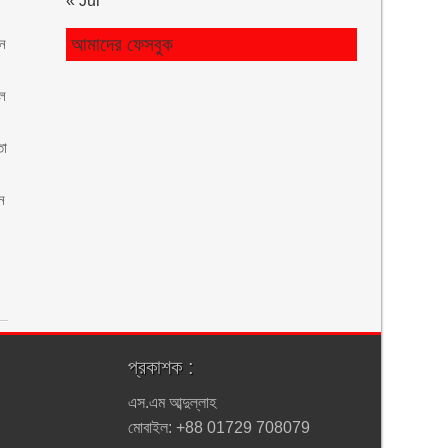
« Jul
আমাদের ফেসবুক
ান
ুল
তা
ধন
প্রকাশক :
এস.এম আব্দুল্লাহ
মোবাইল: +88 01729 708079