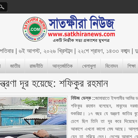
্পতিবার
|
৬ই আগস্ট, ২০২৬ খ্রিস্টাব্দ
|
২২শে শ্রাবণ, ১৪৩৩ বঙ্গাব্দ
|
দ
শ
জাতীয়
রাজনীতি
আন্তর্জাতিক
খেলাধুলা
বিনোদন
শিক্ষা
্ত্রণা দূর হয়েছে: শফিকুর রহমান
নিউজ ডেস্ক ::
জামায়াতে ইসলামীর আমির ড
শফিকুর রহমান বলেছেন, মাবুদের দরবা
শুকরিয়া। ১৭ বছর যে যন্ত্রণা জাতির বু
চেপে ছিল তিনি তা দূর করে দিয়েছে
আকাশে এখনো কালো মেঘ আছে। আল্ল
যেন তা সরিয়ে দেন। দেশের আকাশ য