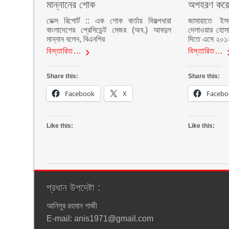
মান্নানের শোক
অপহরণ করে
ডেক্স রিপোর্ট :: এক শোক বার্তায় বিকল্পধারা
জামায়াতে ইস
বাংলাদেশের প্রেসিডেন্ট মেজর (অব.) আবদুল
দেলাওয়ার হোসা
মান্নান বলেন, বিএনপির
দিতে এসে ২০১
বিস্তারিত…
বিস্তারিত…
Share this:
Share this:
Facebook
X
Facebo
Like this:
Like this:
প্রধান উপদেষ্টা :
আনিসুর রহমান গাজী
E-mail: anis1971@gmail.com