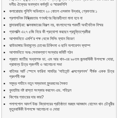
দলীয় ঐক্যের অবস্থান কর্মসূচি ও স্মারকলিপি
কলারোয়ায় পুলিশি অভিযানে ২০ বোতল এসকাফ উদ্ধার, গ্রেফতার ১
প্রশাসনিক নিষ্ক্রিয়তায় গণধর্ষণের বিচারহীনতা মানা হবে না
মান্দারবাড়িয়া: কক্সবাজারের বিকল্প নয়, বাংলাদেশের পরবর্তী অর্থনৈতিক বিস্ময়
গ্যালাক্সি এ২৭ ৫জি নিয়ে কী প্রত্যাশা করছেন প্রযুক্তিপ্রেমীরা
আশাশুনিতে এমপি’র পক্ষ থেকে সিলিং ফ্যান বিতরণ
ঝাউডাঙ্গায় বিনামূল্যে চোখের চিকিৎসা ও ছানি অপারেশন ক্যাম্প
আশাশুনিতে অবঃ সেনাকল্যাণ সংস্থার কমিটি গঠন
প্রয়াত জাতীয় অধ্যাপক ডা. এম আর খান-এর ৯৮তম জন্মবার্ষিকী উপলক্ষে দোয়া,
প্রামান্য চিত্র প্রদর্শনী ও আলোচনা সভা
বাতিঘর আর্ট স্পেসে ফারিনা সামহির ‘সাইলেন্ট এক্সপ্রেশনস’ শীর্ষক একক চিত্র
প্রদর্শনী শুরু
সমুদ্র পর্যটনে নতুন সম্ভাবনা সুন্দরবনের সৈকত
বুধহাটায় নষ্ট রাস্তা সংস্কার করলেন এড. শহিদুল
কিশোর গ্যাংয়ের দায় কার?
পলাশপোল আদর্শ উচ্চ বিদ্যালয়ের প্রতিষ্ঠাতা মরহুম আমজাদ হোসেন খান চৌধুরীর
মৃত্যুবার্ষিকী উপলক্ষে আলোচনা ও দোয়া