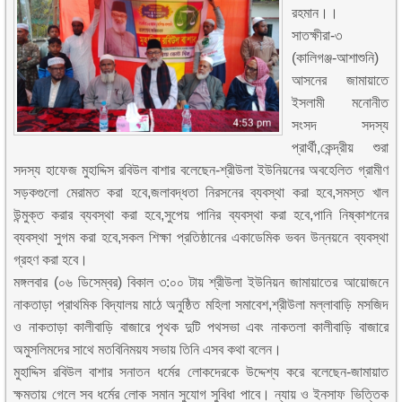
রহমান।।
সাতক্ষীরা-৩
(কালিগঞ্জ-আশাশুনি)
আসনের জামায়াতে
ইসলামী মনোনীত
সংসদ সদস্য
প্রার্থী,কেন্দ্রীয় শুরা
সদস্য হাফেজ মুহাদ্দিস রবিউল বাশার বলেছেন-শ্রীউলা ইউনিয়নের অবহেলিত গ্রামীণ
সড়কগুলো মেরামত করা হবে,জলাবদ্ধতা নিরসনের ব্যবস্থা করা হবে,সমস্ত খাল
উন্মুক্ত করার ব্যবস্থা করা হবে,সুপেয় পানির ব্যবস্থা করা হবে,পানি নিষ্কাশনের
ব্যবস্থা সুগম করা হবে,সকল শিক্ষা প্রতিষ্ঠানের একাডেমিক ভবন উন্নয়নে ব্যবস্থা
গ্রহণ করা হবে।
মঙ্গলবার (০৬ ডিসেম্বর) বিকাল ৩:০০ টায় শ্রীউলা ইউনিয়ন জামায়াতের আয়োজনে
নাকতাড়া প্রাথমিক বিদ্যালয় মাঠে অনুষ্ঠিত মহিলা সমাবেশ,শ্রীউলা মল্লাবাড়ি মসজিদ
ও নাকতাড়া কালীবাড়ি বাজারে পৃথক দুটি পথসভা এবং নাকতলা কালীবাড়ি বাজারে
অমুসলিমদের সাথে মতবিনিময়য সভায় তিনি এসব কথা বলেন।
মুহাদ্দিস রবিউল বাশার সনাতন ধর্মের লোকদেরকে উদ্দেশ্য করে বলেছেন-জামায়াত
ক্ষমতায় গেলে সব ধর্মের লোক সমান সুযোগ সুবিধা পাবে। ন্যায় ও ইনসাফ ভিত্তিক