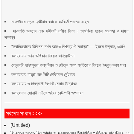
সাতক্ষীরায় সড়ক দুর্ঘটনায় ব্যাংক কর্মকর্তা গুরুতর আহত
দাওয়াতি অঙ্গনের এক মহীয়সী নারীর বিদায় : তাজকিরা হকের জানাজা ও দাফন
সম্পন্ন
“হ্যানিম্যানের চিকিৎসা দর্শন আজও বিশ্বব্যাপী সমাদৃত” — ইজ্জত উল্লাহ, এমপি
কলারোয়ায় তথ্য অধিকার বিষয়ক ওরিয়েন্টেশন
বেত্রবতী হাইস্কুলে বাল্যবিবাহ ও যৌতুক প্রথা প্রতিরোধ বিষয়ক উদ্বুদ্ধকরণ সভা
কলারোয়ায় যাত্রা শুরু সিটি মেডিকেল সেন্টারের
কলারোয়ায় ৩ দিনব্যাপী বৈশাখী মেলার উদ্বোধন
কলারোয়ায় সোনাই নদীতে অবৈধ নেট-পাটা অপসারণ
সর্বশেষ সংবাদ >>>
(Untitled)
বিদ্যুতের ভূতুড়ে বিল আদায় ও দ্রব্যমূল্যের ঊর্ধ্বগতির প্রতিবাদে সাতক্ষীরায় ১১