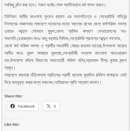
সবকিছু বন্টন করা হবে। সকল ধর্মের লোক স্বাধীনভাবে ধর্ম পালন করবে।
ইউনিয়ন আমীর মাওলানা লুৎফর রহমান এর সভাপতিত্বে ও সেক্রেটারি শাহিনুর
ইসলামের সঞ্চালনায় সমাবেশে অন্যদের মধ্যে বক্তব্য রাখেন জেলা কর্মপরিষদ সদস্য
এ্যাডঃ আব্দুস সোবহান মুকুল,জেলা শ্রমিক কল্যাণ ফেডারেশনের সহ-
সভাপতি,চেয়ারম্যান মাওঃ আবু বক্কার সিদ্দিক,সেক্রেটারি প্রফেসর আব্দুল গফফার,
জেলা কর্ম পরিষদ সদস্য ও প্রার্থীর সহধর্মিনী মোছাঃ জয়নাব তাহেরা,উপজেলা নায়েবে
আমীর মাওঃ নুরুল আবছার মুরতাজ,সেক্রেটারী অধ্যক্ষ মাওলানা আনওয়ারুল
হক,উপজেলা মহিলা বিভাগের সভানেত্রী শরিফা মনির,প্রভাষক দীপ্র কুমার মন্ডল
প্রমুখ।
সমাবেশে বক্তারা দাঁড়িপাল্লা প্রতিকের প্রার্থী হাফেজ মুহাদ্দিস রবিউল বাশারকে ভোট
দিয়ে জয়যুক্ত করার জন্য সকলের ভোটারদের প্রতি আহ্বান জানান।
Share this:
Facebook
X
Like this: