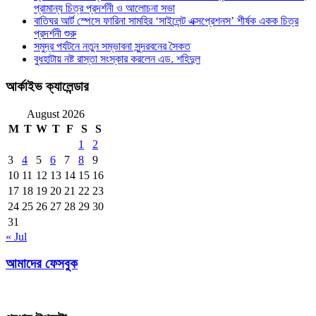
প্রামান্য চিত্র প্রদর্শনী ও আলোচনা সভা
বাতিঘর আর্ট স্পেসে ফারিনা সামহির ‘সাইলেন্ট এক্সপ্রেশনস’ শীর্ষক একক চিত্র
প্রদর্শনী শুরু
সমুদ্র পর্যটনে নতুন সম্ভাবনা সুন্দরবনের সৈকত
বুধহাটায় নষ্ট রাস্তা সংস্কার করলেন এড. শহিদুল
আর্কাইভ ক্যালেন্ডার
August 2026
M
T
W
T
F
S
S
1
2
3
4
5
6
7
8
9
10
11
12
13
14
15
16
17
18
19
20
21
22
23
24
25
26
27
28
29
30
31
« Jul
আমাদের ফেসবুক