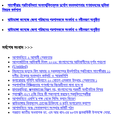
সাতক্ষীরায় প্রতিবন্ধিতা অন্তর্ভুক্তিমূলক দুর্যোগ ব্যবস্থাপনায় গণমাধ্যমের ভূমিকা
বিষয়ক কর্মশালা
ঝাউডাঙ্গা কলেজে জেলা পরিষদের প্রশাসককে সংবর্ধনা ও নবীনবরণ অনুষ্ঠিত
ঝাউডাঙ্গা কলেজে জেলা পরিষদের প্রশাসককে সংবর্ধনা ও নবীনবরণ অনুষ্ঠিত
সর্বশেষ সংবাদ >>>
আশাশুনিতে ২ আসামী গ্রেফতার
আন্তর্জাতিক আদিবাসী দিবস ২০২৬: বাংলাদেশের আদিবাসীদের দূর্গম পথচলা
(Untitled)
বিদ্যুতের ভূতুড়ে বিল আদায় ও দ্রব্যমূল্যের ঊর্ধ্বগতির প্রতিবাদে সাতক্ষীরায় ১১
দলীয় ঐক্যের অবস্থান কর্মসূচি ও স্মারকলিপি
কলারোয়ায় পুলিশি অভিযানে ২০ বোতল এসকাফ উদ্ধার, গ্রেফতার ১
প্রশাসনিক নিষ্ক্রিয়তায় গণধর্ষণের বিচারহীনতা মানা হবে না
মান্দারবাড়িয়া: কক্সবাজারের বিকল্প নয়, বাংলাদেশের পরবর্তী অর্থনৈতিক বিস্ময়
গ্যালাক্সি এ২৭ ৫জি নিয়ে কী প্রত্যাশা করছেন প্রযুক্তিপ্রেমীরা
আশাশুনিতে এমপি’র পক্ষ থেকে সিলিং ফ্যান বিতরণ
ঝাউডাঙ্গায় বিনামূল্যে চোখের চিকিৎসা ও ছানি অপারেশন ক্যাম্প
আশাশুনিতে অবঃ সেনাকল্যাণ সংস্থার কমিটি গঠন
প্রয়াত জাতীয় অধ্যাপক ডা. এম আর খান-এর ৯৮তম জন্মবার্ষিকী উপলক্ষে দোয়া,