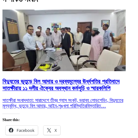
বিদ্যুতের ভূতুড়ে বিল আদায় ও দ্রব্যমূল্যের ঊর্ধ্বগতির প্রতিবাদে
সাতক্ষীরায় ১১ দলীয় ঐক্যের অবস্থান কর্মসূচি ও স্মারকলিপি
সাতক্ষীরা সংবাদদাতা: সারাদেশে তীব্র গ্যাস সংকট, ভয়াবহ লোডশেডিং, বিদ্যুতের
মূল্যবৃদ্ধি, ভূতুড়ে বিল আদায়, আইন-শৃঙ্খলা পরিস্থিতির
বিস্তারিত…
Share this:
Facebook
X