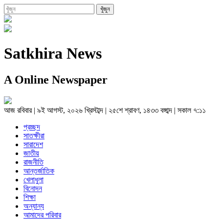
Satkhira News
A Online Newspaper
আজ
রবিবার
|
৯ই আগস্ট, ২০২৬ খ্রিস্টাব্দ
|
২৫শে শ্রাবণ, ১৪৩৩ বঙ্গাব্দ
|
সকাল ৭:১১
প্রচ্ছদ
সাতক্ষীরা
সারাদেশ
জাতীয়
রাজনীতি
আন্তর্জাতিক
খেলাধুলা
বিনোদন
শিক্ষা
অন্যান্য
আমাদের পরিবার