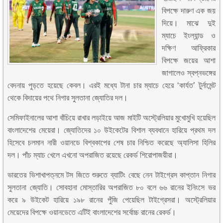
বিপক্ষে দারুণ এক জয়
দিয়ে। মাঝে দুই
ম্যাচে ইংল্যান্ড ও
দক্ষিণ আফ্রিকার
বিপক্ষে জয়ের আশা
জাগালেও স্বপ্নভঙ্গের
বেদনায় পুড়তে হয়েছে কেবল। এরই মধ্যে টানা চার ম্যাচে হেরে ‘কার্যত’ টুর্নামেন্ট
থেকে বিদায়ের পথে নিগার সুলতানা জ্যোতির দল।
সেমিফাইনালের আশা বাঁচিয়ে রাখার লড়াইয়ে আজ মাইটি অস্ট্রেলিয়ার মুখোমুখি হয়েছিল
বাংলাদেশের মেয়েরা। জ্যোতিদের ১০ উইকেটের বিশাল ব্যবধানে হারিয়ে প্রথম দল
হিসেবে চলমান নারী ওয়ানডে বিশ্বকাপের শেষ চার নিশ্চিত করেছে অ্যালিসা হিলির
দল। পাঁচ ম্যাচ খেলে এখনো অপরাজিত রয়েছে রেকর্ড শিরোপাজয়ীরা।
ভারতের ভিশাখাপত্নমে টস জিতে শুরুতে ব্যাটিং বেছে নেন টাইগ্রেস কাপ্তান নিগার
সুলতানা জ্যোতি। সোবহানা মোস্তারির অপরাজিত ৮০ বলে ৬৬ রানের ইনিংসে ভর
করে ৯ উইকেট হারিয়ে ১৯৮ রানের পুঁজি পেয়েছিল টাইগ্রেসরা। অস্ট্রেলিয়ার
মেয়েদের বিপক্ষে ওয়ানডেতে এটিই বাংলাদেশের সর্বোচ্চ রানের রেকর্ড।