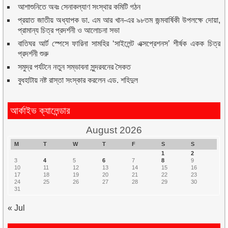
আশাশুনিতে অবঃ সেনাকল্যাণ সংস্থার কমিটি গঠন
প্রয়াত জাতীয় অধ্যাপক ডা. এম আর খান-এর ৯৮তম জন্মবার্ষিকী উপলক্ষে দোয়া,
প্রামান্য চিত্র প্রদর্শনী ও আলোচনা সভা
বাতিঘর আর্ট স্পেসে ফারিনা সামহির ‘সাইলেন্ট এক্সপ্রেশনস’ শীর্ষক একক চিত্র
প্রদর্শনী শুরু
সমুদ্র পর্যটনে নতুন সম্ভাবনা সুন্দরবনের সৈকত
বুধহাটায় নষ্ট রাস্তা সংস্কার করলেন এড. শহিদুল
আর্কাইভ ক্যালেন্ডার
August 2026
M
T
W
T
F
S
S
1
2
3
4
5
6
7
8
9
10
11
12
13
14
15
16
17
18
19
20
21
22
23
24
25
26
27
28
29
30
31
« Jul