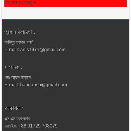
আমাদের ফেসবুক
প্রধান উপদেষ্টা :
আনিসুর রহমান গাজী
E-mail: anis1971@gmail.com
সম্পাদক :
মোঃ আব্দুল হান্নান
E-mail: hannansb@gmail.com
প্রকাশক :
এস.এম আব্দুল্লাহ
মোবাইল: +88 01729 708079