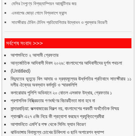
মেসির নৈপুণ্যে বিশ্বচ্যাম্পিয়ন আর্জেন্টিনার জয়
এমবাপের জোড়া গোলে বিশ্বকাপে ফ্রান্স
সাতক্ষীরায় টেবিল টেনিস প্রতিযোগিতার উদ্বোধন ও পুরস্কার বিতরণী
সর্বশেষ সংবাদ >>>
আশাশুনিতে ২ আসামী গ্রেফতার
আন্তর্জাতিক আদিবাসী দিবস ২০২৬: বাংলাদেশের আদিবাসীদের দূর্গম পথচলা
(Untitled)
বিদ্যুতের ভূতুড়ে বিল আদায় ও দ্রব্যমূল্যের ঊর্ধ্বগতির প্রতিবাদে সাতক্ষীরায় ১১
দলীয় ঐক্যের অবস্থান কর্মসূচি ও স্মারকলিপি
কলারোয়ায় পুলিশি অভিযানে ২০ বোতল এসকাফ উদ্ধার, গ্রেফতার ১
প্রশাসনিক নিষ্ক্রিয়তায় গণধর্ষণের বিচারহীনতা মানা হবে না
মান্দারবাড়িয়া: কক্সবাজারের বিকল্প নয়, বাংলাদেশের পরবর্তী অর্থনৈতিক বিস্ময়
গ্যালাক্সি এ২৭ ৫জি নিয়ে কী প্রত্যাশা করছেন প্রযুক্তিপ্রেমীরা
আশাশুনিতে এমপি’র পক্ষ থেকে সিলিং ফ্যান বিতরণ
ঝাউডাঙ্গায় বিনামূল্যে চোখের চিকিৎসা ও ছানি অপারেশন ক্যাম্প