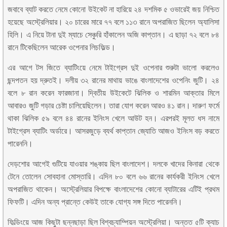
জবাবে ব্যাট করতে নেমে কোনো উইকেট না হারিয়ে ২৪ দশমিক ৫ ওভারেই জয় নিশ্চিত
হয়েছে অস্ট্রেলিয়ার। ২০ চারের মারে ৭৭ বলে ১১৩ রানে অপরাজিত ছিলেন অ্যালিসা
হিলি। এ নিয়ে টানা দুই ম্যাচে সেঞ্চুরি হাঁকালেন অজি কাপ্তান। এ ছাড়া ৭২ বলে ৮৪
রানে টিকেছিলেন আরেক ওপেনার লিচফিল্ড।
এর আগে টস জিতে ব্যাটিংয়ে নেমে টাইগ্রেস দুই ওপেনার শুরুটা ভালো করলেও
ছন্দপতন হয় দ্রুতই। দলীয় ৩২ রানের মাথায় ভাঙে বাংলাদেশের ওপেনিং জুটি। ২৪
বলে ৮ রান করেন ফারজানা। দ্বিতীয় উইকেটে ঝিলিক ও শারমিন আক্তার মিলে
আবারও জুটি গড়ার চেষ্টা চালিয়েছিলেন। তারা যোগ করেন আরও ৪১ রান। দারুণ ফর্মে
থাকা ঝিলিক ৫৯ বলে ৪৪ রানের ইনিংস খেলে আউট হন। এরপরই মূলত ধস নামে
টাইগ্রেস ব্যাটিং অর্ডারে। আসরজুড়ে ব্যর্থ কাপ্তান জ্যোতি আজও ইনিংস বড় করতে
পারেননি।
দেড়শোর আগেই গুটিয়ে যাওয়ার শঙ্কায় ছিল বাংলাদেশ। দলকে খাদের কিনারা থেকে
টেনে তোলেন সোবহানা মোস্তারি। এদিন ৮০ বলে ৬৬ রানের কার্যকরী ইনিংস খেলে
অপরাজিত থাকেন। অস্ট্রেলিয়ার বিপক্ষে বাংলাদেশের কোনো ব্যাটারের এটিই প্রথম
ফিফটি। এদিন অন্য প্রান্তে কেউই তাকে যোগ্য সঙ্গ দিতে পারেননি।
ফিল্ডিংয়ে আজ কিছুটা ছন্নছাড়া ছিল বিশ্বচ্যাম্পিয়ন অস্ট্রেলিয়া। অন্তত ৫টি ক্যাচ