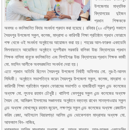
উপজেলার মাধ্যমিক
বিদ্যালয়ের দুইজন
প্রধান শিক্ষককে
অবসর ও বদলিজনিত বিদায় সংবর্ধনা প্রদান করা হয়েছে। রবিবার (২০ এপ্রিল) সকালে
সৈয়দপুর উপজেলা স্কুল, কলেজ, মাদ্রাসা ও কারিগরী শিক্ষা প্রতিষ্ঠান প্রধান ফোরামে
পক্ষ থেকে ওই সংবর্ধনা অনুষ্ঠানের আয়োজন করা হয়। শহরের আল-ফারুক একাডেমি
মিলনায়তনে আয়োজিত অনুষ্ঠানে তুলশীরাম সরকারি বালিকা উচ্চ বিদ্যালয়ের প্রধান
শিক্ষক নাসিমা বানুকে বদলিজনিত এবং সিপাইগঞ্জ উচ্চ বিদ্যালয়ের প্রধান শিক্ষক কাজী
মো. মহসিন আলীকে অবসরজনিত সংবর্ধনা দেয়া হয়।
এতে প্রধান অতিথি ছিলেন সৈয়দপুর উপজেলা নির্বাহী অফিসার মো. নুর-ই-আলম
সিদ্দিকী। অনুষ্ঠানে সভাপতিত্ব করেন সৈয়দপুর উপজেলা স্কুল, কলেজ, মাদ্রাসা ও
কারিগরী শিক্ষা প্রতিষ্ঠান প্রধান ফোরামের সভাপতি ও হাজারীহাট স্কুল এন্ড কলেজের
অধ্যক্ষ মো. লুৎফর রহমান চৌধুরী। খাালিশা বেলপুকুর স্কুল এন্ড কলেজের অধ্যক্ষ
সৈয়দ মো. আমিরুল ইসলামের সঞ্চালনায় অনুষ্ঠানে বক্তব্য রাখেন সানফ্লাওয়ার স্কুল
এন্ড অধ্যক্ষ মোখলেছুর রহমান জুয়েল, লক্ষণপুর স্কুল এন্ড কলেজের অধ্যক্ষ রেজাউল
করিম রেজা, আইসঢাল খিয়ারপাড়া আলিম এন্ড ভোকেশনাল মাদ্রাসার অধ্যক্ষ মো.
আফজাল বিন- নাজির,
শ্বাষকান্দর আলিম মাদ্রাসার অধ্যক্ষ মো. আব্দুল মান্নান, আল-ফারুক একাডেমির