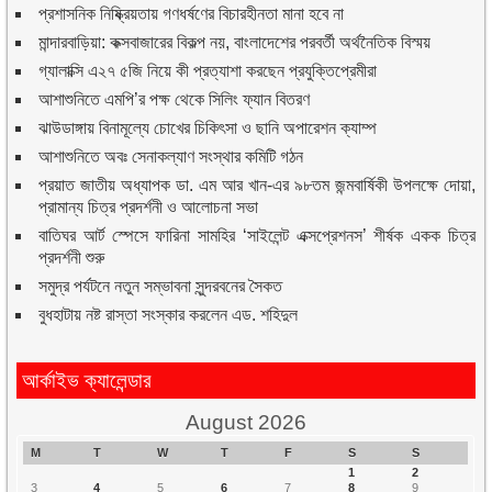
প্রশাসনিক নিষ্ক্রিয়তায় গণধর্ষণের বিচারহীনতা মানা হবে না
মান্দারবাড়িয়া: কক্সবাজারের বিকল্প নয়, বাংলাদেশের পরবর্তী অর্থনৈতিক বিস্ময়
গ্যালাক্সি এ২৭ ৫জি নিয়ে কী প্রত্যাশা করছেন প্রযুক্তিপ্রেমীরা
আশাশুনিতে এমপি’র পক্ষ থেকে সিলিং ফ্যান বিতরণ
ঝাউডাঙ্গায় বিনামূল্যে চোখের চিকিৎসা ও ছানি অপারেশন ক্যাম্প
আশাশুনিতে অবঃ সেনাকল্যাণ সংস্থার কমিটি গঠন
প্রয়াত জাতীয় অধ্যাপক ডা. এম আর খান-এর ৯৮তম জন্মবার্ষিকী উপলক্ষে দোয়া,
প্রামান্য চিত্র প্রদর্শনী ও আলোচনা সভা
বাতিঘর আর্ট স্পেসে ফারিনা সামহির ‘সাইলেন্ট এক্সপ্রেশনস’ শীর্ষক একক চিত্র
প্রদর্শনী শুরু
সমুদ্র পর্যটনে নতুন সম্ভাবনা সুন্দরবনের সৈকত
বুধহাটায় নষ্ট রাস্তা সংস্কার করলেন এড. শহিদুল
আর্কাইভ ক্যালেন্ডার
August 2026
M
T
W
T
F
S
S
1
2
3
4
5
6
7
8
9