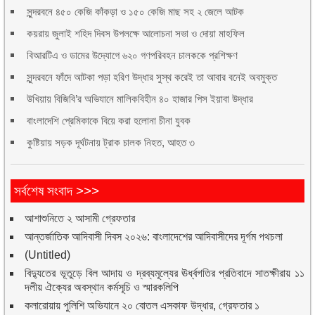
সুন্দরবনে ৪৫০ কেজি কাঁকড়া ও ১৫০ কেজি মাছ সহ ২ জেলে আটক
কয়রায় জুলাই শহিদ দিবস উপলক্ষে আলোচনা সভা ও দোয়া মাহফিল
বিআরটিএ ও ডামের উদ্যোগে ৬২০ গণপরিবহন চালককে প্রশিক্ষণ
সুন্দরবনে ফাঁদে আটকা পড়া হরিণ উদ্ধার সুস্থ করেই তা আবার বনেই অবমুক্ত
উখিয়ায় বিজিবি’র অভিযানে মালিকবিহীন ৪০ হাজার পিস ইয়াবা উদ্ধার
বাংলাদেশি প্রেমিকাকে বিয়ে করা হলোনা চীনা যুবক
কুষ্টিয়ায় সড়ক দূর্ঘটনায় ট্রাক চালক নিহত, আহত ৩
সর্বশেষ সংবাদ >>>
আশাশুনিতে ২ আসামী গ্রেফতার
আন্তর্জাতিক আদিবাসী দিবস ২০২৬: বাংলাদেশের আদিবাসীদের দূর্গম পথচলা
(Untitled)
বিদ্যুতের ভূতুড়ে বিল আদায় ও দ্রব্যমূল্যের ঊর্ধ্বগতির প্রতিবাদে সাতক্ষীরায় ১১
দলীয় ঐক্যের অবস্থান কর্মসূচি ও স্মারকলিপি
কলারোয়ায় পুলিশি অভিযানে ২০ বোতল এসকাফ উদ্ধার, গ্রেফতার ১