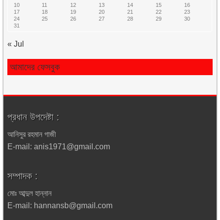
10
11
12
13
14
15
16
17
18
19
20
21
22
23
24
25
26
27
28
29
30
31
« Jul
আমাদের ফেসবুক
প্রধান উপদেষ্টা :
আনিসুর রহমান গাজী
E-mail: anis1971@gmail.com
সম্পাদক :
মোঃ আব্দুল হান্নান
E-mail: hannansb@gmail.com