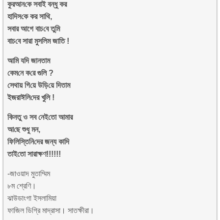
কুরআন‌কে সবাই বন্ধু কর
হা‌দিস‌কে কর সা‌থি,
সবার আগে বাচ‌বে তু‌মি
বাচ‌বে সারা ম‌ুসলিম জা‌তি !
আমি য‌দি জানতাম
‌কেম‌নে ক‌রে গু‌লি ?
‌সেথায় গি‌য়ে উড়ি‌য়ে দিতাম
ইজরাঈ‌লি‌দের খু‌লি !
‌কিনতু ও সব নেই‌তো আমার
আ‌ছে শুধু মন,
‌ফি‌লি‌স্তি‌নি‌দের জন্য কা‌দি
তাই‌তো সারাক্ষণ!!!!!!
-জাওয়াদ মুতাম্মিম
৮ম শ্রেণি।
ঝাউডাংগা ইসলামিয়া
ফাজিল ডিগ্রি মাদ্রাসা। সাতক্ষীরা।