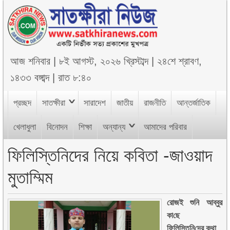
আজ
শনিবার
|
৮ই আগস্ট, ২০২৬ খ্রিস্টাব্দ
|
২৪শে শ্রাবণ,
১৪৩৩ বঙ্গাব্দ
|
রাত ৮:৪০
প্রচ্ছদ
সাতক্ষীরা
সারাদেশ
জাতীয়
রাজনীতি
আন্তর্জাতিক
খেলাধুলা
বিনোদন
শিক্ষা
অন্যান্য
আমাদের পরিবার
ফি‌লি‌স্তি‌নিদের নিয়ে ক‌বিতা -জাওয়াদ
মুতাম্মিম
‌রোজই শু‌নি আব্বুর
কা‌ছে
ফি‌লি‌স্তি‌নি‌দের কথা,