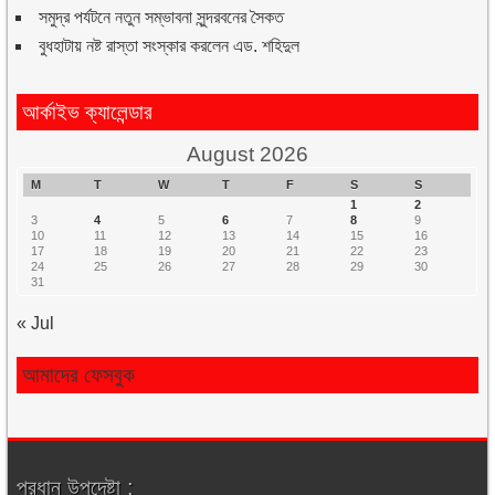
সমুদ্র পর্যটনে নতুন সম্ভাবনা সুন্দরবনের সৈকত
বুধহাটায় নষ্ট রাস্তা সংস্কার করলেন এড. শহিদুল
আর্কাইভ ক্যালেন্ডার
August 2026
M
T
W
T
F
S
S
1
2
3
4
5
6
7
8
9
10
11
12
13
14
15
16
17
18
19
20
21
22
23
24
25
26
27
28
29
30
31
« Jul
আমাদের ফেসবুক
প্রধান উপদেষ্টা :