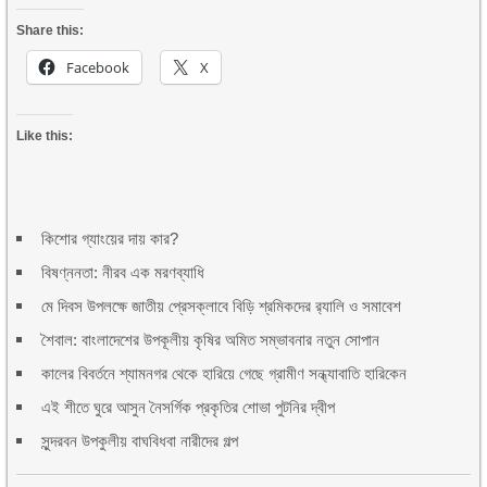
Share this:
Facebook
X
Like this:
কিশোর গ্যাংয়ের দায় কার?
বিষণ্ননতা: নীরব এক মরণব্যাধি
মে দিবস উপলক্ষে জাতীয় প্রেসক্লাবে বিড়ি শ্রমিকদের র‌্যালি ও সমাবেশ
শৈবাল: বাংলাদেশের উপকূলীয় কৃষির অমিত সম্ভাবনার নতুন সোপান
কালের বিবর্তনে শ্যামনগর থেকে হারিয়ে গেছে গ্রামীণ সন্ধ্যাবাতি হারিকেন
এই শীতে ঘুরে আসুন নৈসর্গিক প্রকৃতির শোভা পুটনির দ্বীপ
সুন্দরবন উপকুলীয় বাঘবিধবা নারীদের গল্প