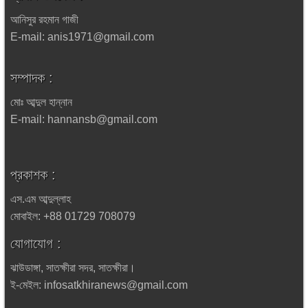
আনিসুর রহমান গাজী
E-mail: anis1971@gmail.com
সম্পাদক :
মোঃ আব্দুল হান্নান
E-mail: hannansb@gmail.com
প্রকাশক :
এস.এম আব্দুল্লাহ
মোবাইল: +88 01729 708079
যোগাযোগ :
ঝাউডাঙ্গা, সাতক্ষীরা সদর, সাতক্ষীরা।
ই-মেইল: infosatkhiranews@gmail.com