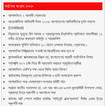
সর্বশেষ সংবাদ >>>
আশাশুনিতে ২ আসামী গ্রেফতার
আন্তর্জাতিক আদিবাসী দিবস ২০২৬: বাংলাদেশের আদিবাসীদের দূর্গম পথচলা
(Untitled)
বিদ্যুতের ভূতুড়ে বিল আদায় ও দ্রব্যমূল্যের ঊর্ধ্বগতির প্রতিবাদে সাতক্ষীরায় ১১
দলীয় ঐক্যের অবস্থান কর্মসূচি ও স্মারকলিপি
কলারোয়ায় পুলিশি অভিযানে ২০ বোতল এসকাফ উদ্ধার, গ্রেফতার ১
প্রশাসনিক নিষ্ক্রিয়তায় গণধর্ষণের বিচারহীনতা মানা হবে না
মান্দারবাড়িয়া: কক্সবাজারের বিকল্প নয়, বাংলাদেশের পরবর্তী অর্থনৈতিক বিস্ময়
গ্যালাক্সি এ২৭ ৫জি নিয়ে কী প্রত্যাশা করছেন প্রযুক্তিপ্রেমীরা
আশাশুনিতে এমপি’র পক্ষ থেকে সিলিং ফ্যান বিতরণ
ঝাউডাঙ্গায় বিনামূল্যে চোখের চিকিৎসা ও ছানি অপারেশন ক্যাম্প
আশাশুনিতে অবঃ সেনাকল্যাণ সংস্থার কমিটি গঠন
প্রয়াত জাতীয় অধ্যাপক ডা. এম আর খান-এর ৯৮তম জন্মবার্ষিকী উপলক্ষে দোয়া,
প্রামান্য চিত্র প্রদর্শনী ও আলোচনা সভা
বাতিঘর আর্ট স্পেসে ফারিনা সামহির ‘সাইলেন্ট এক্সপ্রেশনস’ শীর্ষক একক চিত্র
প্রদর্শনী শুরু