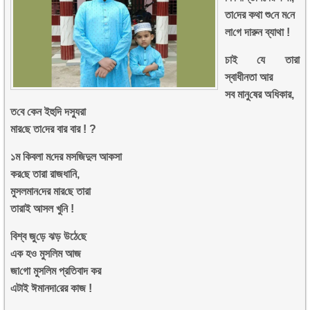
তা‌দের কথা শু‌নে ম‌নে
লা‌গে দ‌ারুন ব্যাথা !
চাই যে তারা
স্বাধীনতা আর
সব মানু‌ষের অধিকার,
ত‌বে কেন ইহু‌দি দস্যুরা
মার‌ছে তা‌দের বার বার ! ?
১ম ‌কিবলা ম‌দের মস‌জিদুল আকসা
কর‌ছে তারা রাজধা‌নি,
মুসলমান‌দের মার‌ছে তারা
তারাই আসল খু‌নি !
বিশ্ব জু‌ড়ে ঝড় উঠে‌ছে
এক হও মুস‌লিম আজ
জা‌গো মুস‌লিম প্রতিবাদ কর
এটাই ঈমা‌নদা‌রের কাজ !