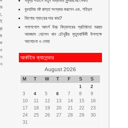
সমুদ্র পর্যটনে নতুন সম্ভাবনা সুন্দরবনের সৈকত
পর
বুধহাটায় নষ্ট রাস্তা সংস্কার করলেন এড. শহিদুল
ে,
কিশোর গ্যাংয়ের দায় কার?
াই
পলাশপোল আদর্শ উচ্চ বিদ্যালয়ের প্রতিষ্ঠাতা মরহুম
্র
আমজাদ হোসেন খান চৌধুরীর মৃত্যুবার্ষিকী উপলক্ষে
েজ
আলোচনা ও দোয়া
বক
 ও
ইন
আর্কাইভ ক্যালেন্ডার
ান
August 2026
M
T
W
T
F
S
S
1
2
3
4
5
6
7
8
9
10
11
12
13
14
15
16
17
18
19
20
21
22
23
24
25
26
27
28
29
30
31