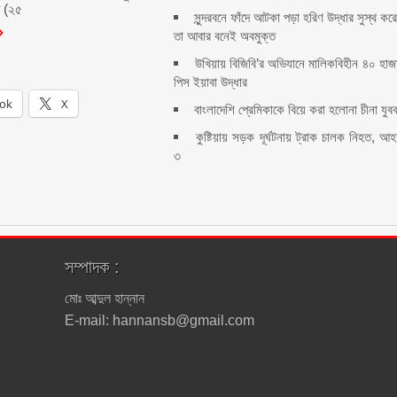
র (২৫
সুন্দরবনে ফাঁদে আটকা পড়া হরিণ উদ্ধার সুস্থ কর
তা আবার বনেই অবমুক্ত
উখিয়ায় বিজিবি’র অভিযানে মালিকবিহীন ৪০ হাজ
পিস ইয়াবা উদ্ধার
ok
X
বাংলাদেশি প্রেমিকাকে বিয়ে করা হলোনা চীনা যুব
কুষ্টিয়ায় সড়ক দূর্ঘটনায় ট্রাক চালক নিহত, আ
৩
সম্পাদক :
মোঃ আব্দুল হান্নান
E-mail: hannansb@gmail.com