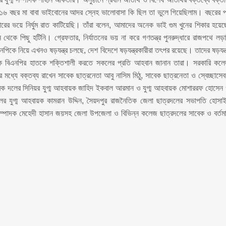
ীর্ঘ ১৬ বছর মা বাবা ভাইবোনের আদর স্নেহ ভালোবাসা কি ছিল তা ভুলে গিয়েছিলাম। বছরের 
রের ভয়ে নির্ঘুম রাত কাটিয়েছি। তাঁরা বলেন, আমাদের অনেক ভাই গুম খুনের শিকার হয়েছ
েকে পিছু হটিনি। গ্রেফতার, নির্যাতনের ভয় না করে গণতন্ত্র পুনরুদ্ধারে রাজপথে লড়
কে নিয়ে এখনও ষড়যন্ত্র চলছে, দেশ বিদেশে ষড়যন্ত্রকারীরা তৎপর রয়েছে। তাদের ষড়যন্ত
 থেকে বিএনপির হাতকে শক্তিশালী করতে সকলের প্রতি আহবান জানান তারা। সরকারি কল
র মধ্যে বক্তব্য রাখেন সাবেক ছাত্রনেতা আবু নাসিম মিঠু, সাবেক ছাত্রনেতা ও স্বেচ্ছাসে
সেবক দলের সিনিয়র যুগ্ম আহবায়ক জাহিদ ইকবাল আরমান ও যুগ্ম আহবায়ক মোশাররফ হোসেন
লের যুগ্ম আহবায়ক কামরান উদ্দিন, সৈয়দপুর রাজনৈতিক জেলা ছাত্রদলের সভাপতি হোসা
 সম্পাদক মেহেদী হাসান জয়সহ জেলা উপজেলা ও বিভিন্ন কলেজ ছাত্রদলের সাবেক ও বর্তম