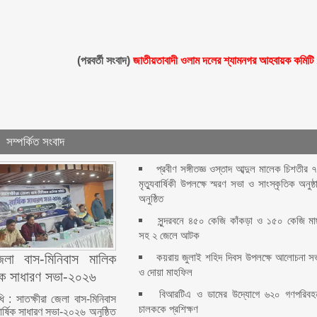
(পরবর্তী সংবাদ)
জাতীয়তাবাদী ওলাম দলের শ্যামনগর আহবায়ক কমিটি
সম্পর্কিত সংবাদ
প্রবীণ সঙ্গীতজ্ঞ ওস্তাদ আব্দুল মালেক চিশতীর 
মৃত্যুবার্ষিকী উপলক্ষে স্মরণ সভা ও সাংস্কৃতিক অনুষ্ঠ
অনুষ্ঠিত
সুন্দরবনে ৪৫০ কেজি কাঁকড়া ও ১৫০ কেজি ম
সহ ২ জেলে আটক
কয়রায় জুলাই শহিদ দিবস উপলক্ষে আলোচনা স
জেলা বাস-মিনিবাস মালিক
ও দোয়া মাহফিল
ষিক সাধারণ সভা-২০২৬
বিআরটিএ ও ডামের উদ্যোগে ৬২০ গণপরিবহ
ধি : সাতক্ষীরা জেলা বাস-মিনিবাস
চালককে প্রশিক্ষণ
ার্ষিক সাধারণ সভা-২০২৬ অনুষ্ঠিত