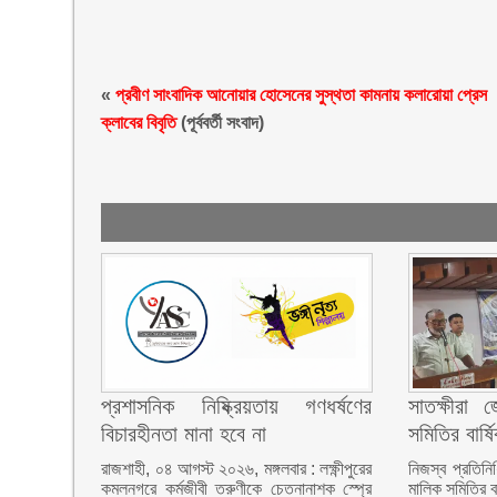
«
প্রবীণ সাংবাদিক আনোয়ার হোসেনের সুস্থতা কামনায় কলারোয়া প্রেস
ক্লাবের বিবৃতি
(পূর্ববর্তী সংবাদ)
প্রশাসনিক নিষ্ক্রিয়তায় গণধর্ষণের
সাতক্ষীরা 
বিচারহীনতা মানা হবে না
সমিতির বার্
রাজশাহী, ০৪ আগস্ট ২০২৬, মঙ্গলবার : লক্ষ্ণীপুরের
নিজস্ব প্রতিনি
কমলনগরে কর্মজীবী তরুণীকে চেতনানাশক স্প্রে
মালিক সমিতির ব