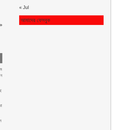
« Jul
আমাদের ফেসবুক
»
৭ম
ান
াছ
ভা
ন