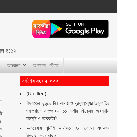
াল ৪:১২
অন্যান্য
আমাদের পরিবার
সর্বশেষ সংবাদ >>>
(Untitled)
বিদ্যুতের ভূতুড়ে বিল আদায় ও দ্রব্যমূল্যের ঊর্ধ্বগতির
প্রতিবাদে সাতক্ষীরায় ১১ দলীয় ঐক্যের অবস্থান
ের
কর্মসূচি ও স্মারকলিপি
ে,
কলারোয়ায় পুলিশি অভিযানে ২০ বোতল এসকাফ
লা
উদ্ধার, গ্রেফতার ১
ের