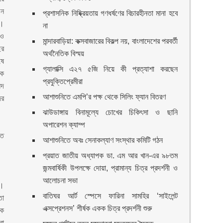
জন
প্রশাসনিক নিষ্ক্রিয়তায় গণধর্ষণের বিচারহীনতা মানা হবে
য়।
না
েও
মান্দারবাড়িয়া: কক্সবাজারের বিকল্প নয়, বাংলাদেশের পরবর্তী
ছর
অর্থনৈতিক বিস্ময়
ষে
গ্যালাক্সি এ২৭ ৫জি নিয়ে কী প্রত্যাশা করছেন
কে
প্রযুক্তিপ্রেমীরা
্দ
আশাশুনিতে এমপি’র পক্ষ থেকে সিলিং ফ্যান বিতরণ
ের
ঝাউডাঙ্গায় বিনামূল্যে চোখের চিকিৎসা ও ছানি
অপারেশন ক্যাম্প
্ত
আশাশুনিতে অবঃ সেনাকল্যাণ সংস্থার কমিটি গঠন
প্রয়াত জাতীয় অধ্যাপক ডা. এম আর খান-এর ৯৮তম
জন্মবার্ষিকী উপলক্ষে দোয়া, প্রামান্য চিত্র প্রদর্শনী ও
আলোচনা সভা
ন।
বাতিঘর আর্ট স্পেসে ফারিনা সামহির ‘সাইলেন্ট
তা
এক্সপ্রেশনস’ শীর্ষক একক চিত্র প্রদর্শনী শুরু
িক
রা