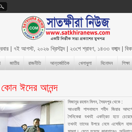
্রবার
|
৭ই আগস্ট, ২০২৬ খ্রিস্টাব্দ
|
২৩শে শ্রাবণ, ১৪৩৩ বঙ্গাব্দ
|
বিক
শ
জাতীয়
রাজনীতি
আন্তর্জাতিক
খেলাধুলা
বিনোদন
শিক্ষা
 কোন ঈদের আনন্দ
মিজানুর রহমান মিলন, সৈয়দপুর থেকে :
আওয়ামী শাসনামলে শহীদ জিয়ার আদর্শ
সৈনিকেরা যখনই একত্রিত হতে চেয়েছ
তখনই তাদের উপরে নেমে এসেছিল হাম
মামলা। যেতে হয়েছে কারাগারেও, অভিযান