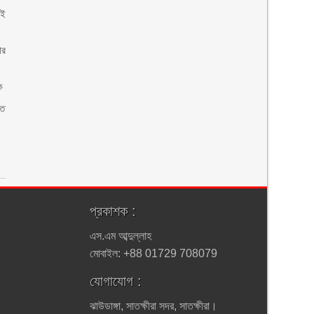
েই
ার
ক
হত
প্রকাশক :
এস.এম আব্দুল্লাহ
মোবাইল: +88 01729 708079
যোগাযোগ :
ঝাউডাঙ্গা, সাতক্ষীরা সদর, সাতক্ষীরা।