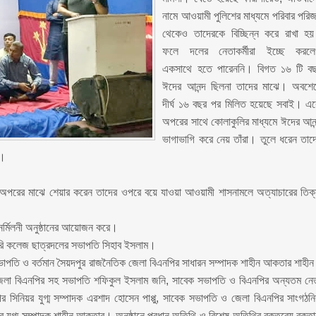
নামে আওয়ামী পুলিশের মাধ্যমে পরিবার পরি
থেকেও তাদেরকে বিচ্ছিন্ন করে রাখা হ
ফলে দলের নেতাকর্মীরা ইচ্ছে করল
একসাথে হতে পারেননি। বিগত ১৬ টি ব
ঈদের আনন্দ ছিলনা তাদের মাঝে। অবশে
দীর্ঘ ১৬ বছর পর মিলিত হয়েছে সবাই। এ
অপরের সাথে কোলাকুলির মাধ্যমে ঈদের আনন
ভাগাভাগি করে নেয় তাঁরা। তুলে ধরেন তাদ
া।
 একে অপরের মাঝে শেয়ার করেন তাদের ওপরে বয়ে যাওয়া আওয়ামী শাসনামলে অত্যাচারের তিক
নর্মিলনী অনুষ্ঠানের আয়োজন করে।
ারি কলেজ ছাত্রদলের সভাপতি সিহাব ইসলাম।
সভাপতি ও বর্তমান সৈয়দপুর রাজনৈতিক জেলা বিএনপির সাধারন সম্পাদক শাহীন আকতার শাহী
 জেলা বিএনপির সহ সভাপতি শফিকুল ইসলাম জনি, সাবেক সভাপতি ও বিএনপির অন্যতম নে
সিনিয়র যুগ্ম সম্পাদক এরশাদ হোসেন পাপ্পু, সাবেক সভাপতি ও জেলা বিএনপির সাংগঠন
যুগ্ম সম্পাদক শাহীন আকতার। অনুষ্ঠানে প্রধান অতিথি ও বিশেষ অতিথির বক্তব্যে বক্তা