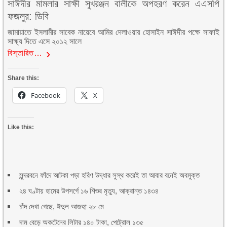
সাঈদীর মামলার সাক্ষী সুখরঞ্জন বালীকে অপহরণ করেন এএসপি
ফজলুর: ডিবি
জামায়াতে ইসলামীর সাবেক নায়েবে আমির দেলাওয়ার হোসাইন সাঈদীর পক্ষে সাফাই
সাক্ষ্য দিতে এসে ২০১২ সালে
বিস্তারিত…
Share this:
Facebook
X
Like this:
সুন্দরবনে ফাঁদে আটকা পড়া হরিণ উদ্ধার সুস্থ করেই তা আবার বনেই অবমুক্ত
২৪ ঘণ্টায় হামের উপসর্গে ১৬ শিশুর মৃত্যু, আক্রান্ত ১৪৩৪
চাঁদ দেখা গেছে, ঈদুল আজহা ২৮ মে
দাম বেড়ে অকটেনের লিটার ১৪০ টাকা, পেট্রোল ১৩৫