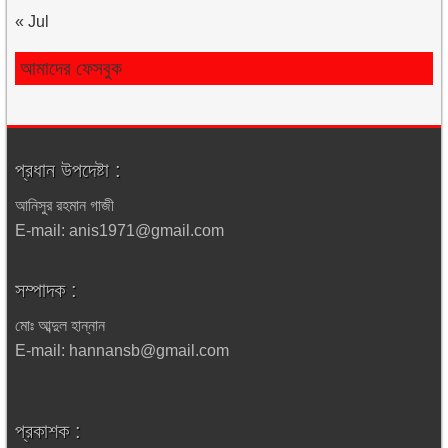
« Jul
আমাদের ফেসবুক
প্রধান উপদেষ্টা :
আনিসুর রহমান গাজী
E-mail: anis1971@gmail.com
সম্পাদক :
মোঃ আব্দুল হান্নান
E-mail: hannansb@gmail.com
প্রকাশক :