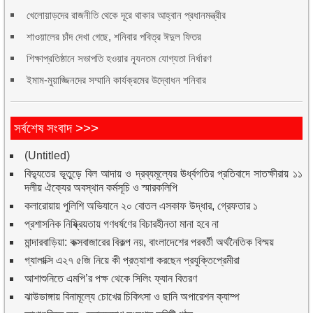
খেলোয়াড়দের রাজনীতি থেকে দূরে থাকার আহ্বান প্রধানমন্ত্রীর
শাওয়ালের চাঁদ দেখা গেছে, শনিবার পবিত্র ঈদুল ফিতর
শিক্ষাপ্রতিষ্ঠানে সভাপতি হওয়ার ন্যূনতম যোগ্যতা নির্ধারণ
ইমাম-মুয়াজ্জিনদের সম্মানি কার্যক্রমের উদ্বোধন শনিবার
সর্বশেষ সংবাদ >>>
(Untitled)
বিদ্যুতের ভূতুড়ে বিল আদায় ও দ্রব্যমূল্যের ঊর্ধ্বগতির প্রতিবাদে সাতক্ষীরায় ১১
দলীয় ঐক্যের অবস্থান কর্মসূচি ও স্মারকলিপি
কলারোয়ায় পুলিশি অভিযানে ২০ বোতল এসকাফ উদ্ধার, গ্রেফতার ১
প্রশাসনিক নিষ্ক্রিয়তায় গণধর্ষণের বিচারহীনতা মানা হবে না
মান্দারবাড়িয়া: কক্সবাজারের বিকল্প নয়, বাংলাদেশের পরবর্তী অর্থনৈতিক বিস্ময়
গ্যালাক্সি এ২৭ ৫জি নিয়ে কী প্রত্যাশা করছেন প্রযুক্তিপ্রেমীরা
আশাশুনিতে এমপি’র পক্ষ থেকে সিলিং ফ্যান বিতরণ
ঝাউডাঙ্গায় বিনামূল্যে চোখের চিকিৎসা ও ছানি অপারেশন ক্যাম্প