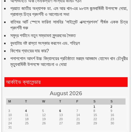
আশাশুনিতে অবঃ সেনাকল্যাণ সংস্থার কমিটি গঠন
প্রয়াত জাতীয় অধ্যাপক ডা. এম আর খান-এর ৯৮তম জন্মবার্ষিকী উপলক্ষে দোয়া,
প্রামান্য চিত্র প্রদর্শনী ও আলোচনা সভা
বাতিঘর আর্ট স্পেসে ফারিনা সামহির ‘সাইলেন্ট এক্সপ্রেশনস’ শীর্ষক একক চিত্র
প্রদর্শনী শুরু
সমুদ্র পর্যটনে নতুন সম্ভাবনা সুন্দরবনের সৈকত
বুধহাটায় নষ্ট রাস্তা সংস্কার করলেন এড. শহিদুল
কিশোর গ্যাংয়ের দায় কার?
পলাশপোল আদর্শ উচ্চ বিদ্যালয়ের প্রতিষ্ঠাতা মরহুম আমজাদ হোসেন খান চৌধুরীর
মৃত্যুবার্ষিকী উপলক্ষে আলোচনা ও দোয়া
আর্কাইভ ক্যালেন্ডার
August 2026
M
T
W
T
F
S
S
1
2
3
4
5
6
7
8
9
10
11
12
13
14
15
16
17
18
19
20
21
22
23
24
25
26
27
28
29
30
31