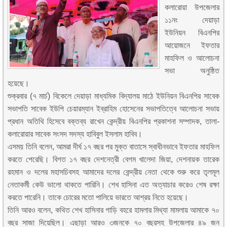
কলারোয়া উপজেলার
১১নং দেয়াড়া
ইউনিয়ন বিএনপির
আয়োজনে ইফতার
মাহফিল ও আলোচনা
সভা অনুষ্ঠিত
হয়েছে।
শুক্রবার (৭ মার্চ) বিকেলে দেয়াড়া মাধ্যমিক বিদ্যালয় মাঠে ইউনিয়ন বিএনপির সাবেক
সভাপতি সাবেক ইউপি চেয়ারম্যান ইব্রাহিম হোসেনের সভাপতিত্বে আলোচনা সভায়
প্রধান অতিথি হিসেবে বক্তব্য রাখেন কেন্দ্রীয় বিএনপির প্রকাশনা সম্পাদক, তালা-
কলারোয়ার সাবেক সংসদ সদস্য হাবিবুল ইসলাম হাবিব।
এসময় তিনি বলেন, আমরা দীর্ঘ ১৭ বছর পর মুক্ত বাতাসে স্বাধীনভাবে ইফতার মাহফিল
করতে পেরেছি। বিগত ১৭ বছর দেশনেত্রী বেগম খালেদা জিয়া, দেশনায়ক তারেক
রহমান ও দলের মহাসচিবসহ আমাদের দলের কেন্দ্রীয় নেতা থেকে শুরু করে তৃলমূল
নেতাকর্মী কেউ ভালো থাকতে পারিনি। শেখ হাসিনা এত অত্যাচার করেও শেষ রক্ষা
করতে পারেনি। তাকে চোরের মতো পালিয়ে ভারতে আশ্রয় নিতে হয়েছে।
তিনি আরও বলেন, কথিত শেখ হাসিনার গাড়ি বহরে হামলার মিথ্যা মামলায় আমাকে ৭০
বছর সাজা দিয়েছিল। এছাড়া আরও ৩জনকে ৭০ বছরসহ উপজেলার ৪৯ জন