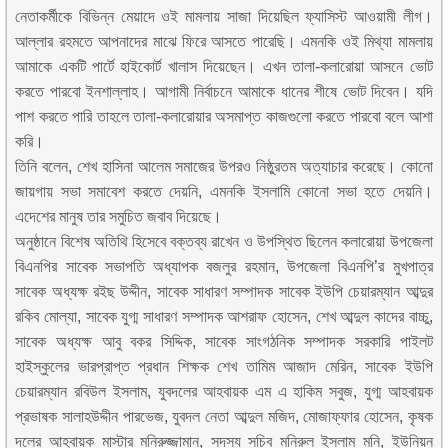
নেতাকর্মীকে বিভিন্ন মেয়াদে ওই মামলায় সাজা দিয়েছিল ফ্যাসিস্ট আওয়ামী লীগ।
আল্লার রহমতে আপনাদের মাঝে ফিরে আসতে পারেছি। এমনকি ওই মিথ্যা মামলায়
আমাকে একটি পার্টে হাইকোর্ট খালাস দিয়েছেন। এখন তালা-কলারোয়া আসনে ভোট
করতে পারবো ইনশাল্লাহ। আগামী নির্বাচনে আমাকে ধানের শীষে ভোট দিবেন। যদি
পাশ করতে পারি তাহলে তালা-কলারোয়ার অসমাপ্ত কাজগুলো করতে পারবো বলে আশা
করি।
তিনি বলেন, শেখ হাসিনা আলেম সমাজের উপরও নিষ্ঠুরতম অত্যাচার করেছে। কোনো
জায়গায় সভা সমাবেশ করতে দেয়নি, এমনকি ইসলামি কোনো সভা হতে দেয়নি।
এদেশের মানুষ তার সমুচিত জবাব দিয়েছে।
অনুষ্ঠানে বিশেষ অতিথি হিসেবে বক্তব্য রাখেন ও উপস্থিত ছিলেন কলারোয়া উপজেলা
বিএনপির সাবেক সভাপতি অধ্যাপক বজলুর রহমান, উপজেলা বিএনপি’র মুখপাত্র
সাবেক অধ্যক্ষ রইছ উদ্দীন, সাবেক সাধারণ সম্পাদক সাবেক ইউপি চেয়ারম্যান আব্দুর
রকিব মোল্যা, সাবেক যুগ্ম সাধারণ সম্পাদক আশরাফ হোসেন, শেখ আব্দুল কাদের বাচ্চু,
সাবেক অধ্যক্ষ আবু বকর সিদ্দিক, সাবেক সাংগঠনিক সম্পাদক সরকারি পাইলট
হাইস্কুলের ভারপ্রাপ্ত প্রধান শিক্ষক শেখ তামিম আজাদ মেরিন, সাবেক ইউপি
চেয়ারম্যান রবিউল ইসলাম, যুবদলের আহবায়ক এম এ হাকিম সবুজ, যুগ্ম আহবায়ক
প্রভাষক সালাহউদ্দীন পারভেজ, যুবদল নেতা আব্দুল মজিদ, মোজাফ্ফার হোসেন, কৃষক
দলের আহবায়ক মাস্টার মনিরুজ্জামান, সদস্য সচিব মনিরুল ইসলাম মনি, ইউনিয়ন