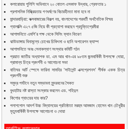
কলারোয়ায় পুলিশি অভিযানে ২০ বোতল এসকাফ উদ্ধার, গ্রেফতার ১
প্রশাসনিক নিষ্ক্রিয়তায় গণধর্ষণের বিচারহীনতা মানা হবে না
মান্দারবাড়িয়া: কক্সবাজারের বিকল্প নয়, বাংলাদেশের পরবর্তী অর্থনৈতিক বিস্ময়
গ্যালাক্সি এ২৭ ৫জি নিয়ে কী প্রত্যাশা করছেন প্রযুক্তিপ্রেমীরা
আশাশুনিতে এমপি’র পক্ষ থেকে সিলিং ফ্যান বিতরণ
ঝাউডাঙ্গায় বিনামূল্যে চোখের চিকিৎসা ও ছানি অপারেশন ক্যাম্প
আশাশুনিতে অবঃ সেনাকল্যাণ সংস্থার কমিটি গঠন
প্রয়াত জাতীয় অধ্যাপক ডা. এম আর খান-এর ৯৮তম জন্মবার্ষিকী উপলক্ষে দোয়া,
প্রামান্য চিত্র প্রদর্শনী ও আলোচনা সভা
বাতিঘর আর্ট স্পেসে ফারিনা সামহির ‘সাইলেন্ট এক্সপ্রেশনস’ শীর্ষক একক চিত্র
প্রদর্শনী শুরু
সমুদ্র পর্যটনে নতুন সম্ভাবনা সুন্দরবনের সৈকত
বুধহাটায় নষ্ট রাস্তা সংস্কার করলেন এড. শহিদুল
কিশোর গ্যাংয়ের দায় কার?
পলাশপোল আদর্শ উচ্চ বিদ্যালয়ের প্রতিষ্ঠাতা মরহুম আমজাদ হোসেন খান চৌধুরীর
মৃত্যুবার্ষিকী উপলক্ষে আলোচনা ও দোয়া
আর্কাইভ ক্যালেন্ডার