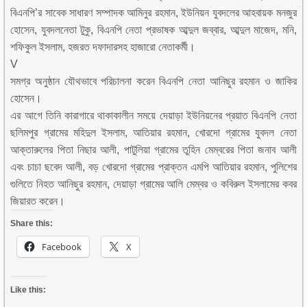
বিএনপি’র সাবেক সাধারণ সম্পাদক আমিনুর রহমান, ইউনিয়ন যুবদলের আহবায়ক মনজুর
হোসেন, যুবদলনেতা টুকু, বিএনপি নেতা প্রভাষক আব্দুল জব্বার, আব্দুল মাজেদ, মনি,
শফিকুল ইসলাম, হজরত দফাদারসহ হাজারো নেতাকর্মী।
V
সমগ্র অনুষ্ঠান যৌথভাবে পরিচালনা করেন বিএনপি নেতা আনিছুর রহমান ও জাকির
হোসেন।
এর আগে তিনি কারাগারে থাকাকালীন সময়ে দেয়াড়া ইউনিয়নের প্রয়াত বিএনপি নেতা
ছলিমপুর গ্রামের মহিদুল ইসলাম, আতিয়ার রহমান, খোরদো গ্রামের যুবদল নেতা
আক্তারুলের পিতা নিছার আলী, পাটুলিয়া গ্রামের তুহিন মেম্বরের পিতা জনাব আলী
এবং চাচা ছবেদ আলী, বড় খোরদো গ্রামের প্রাক্তন এমপি আতিয়ার রহমান, পুলিশের
গুলিতে নিহত আনিছুর রহমান, দেয়াড়া গ্রামের আলি মেম্বর ও কবিরুল ইসলামের কবর
জিয়ারত করেন।
Share this:
Facebook
X
Like this: