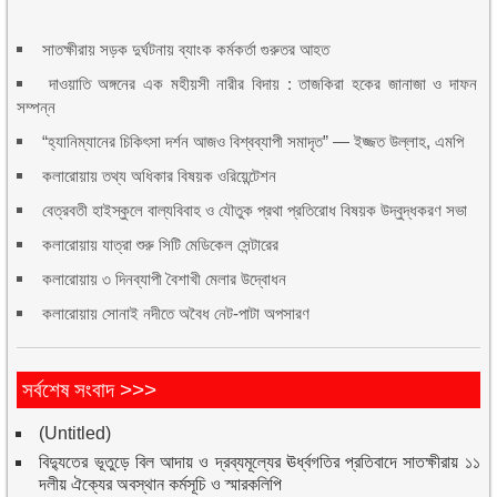
সাতক্ষীরায় সড়ক দুর্ঘটনায় ব্যাংক কর্মকর্তা গুরুতর আহত
দাওয়াতি অঙ্গনের এক মহীয়সী নারীর বিদায় : তাজকিরা হকের জানাজা ও দাফন
সম্পন্ন
“হ্যানিম্যানের চিকিৎসা দর্শন আজও বিশ্বব্যাপী সমাদৃত” — ইজ্জত উল্লাহ, এমপি
কলারোয়ায় তথ্য অধিকার বিষয়ক ওরিয়েন্টেশন
বেত্রবতী হাইস্কুলে বাল্যবিবাহ ও যৌতুক প্রথা প্রতিরোধ বিষয়ক উদ্বুদ্ধকরণ সভা
কলারোয়ায় যাত্রা শুরু সিটি মেডিকেল সেন্টারের
কলারোয়ায় ৩ দিনব্যাপী বৈশাখী মেলার উদ্বোধন
কলারোয়ায় সোনাই নদীতে অবৈধ নেট-পাটা অপসারণ
সর্বশেষ সংবাদ >>>
(Untitled)
বিদ্যুতের ভূতুড়ে বিল আদায় ও দ্রব্যমূল্যের ঊর্ধ্বগতির প্রতিবাদে সাতক্ষীরায় ১১
দলীয় ঐক্যের অবস্থান কর্মসূচি ও স্মারকলিপি