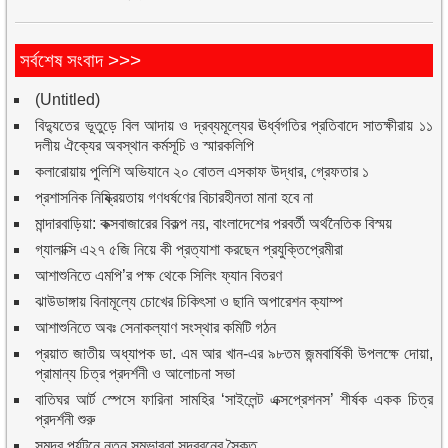
সর্বশেষ সংবাদ >>>
(Untitled)
বিদ্যুতের ভূতুড়ে বিল আদায় ও দ্রব্যমূল্যের ঊর্ধ্বগতির প্রতিবাদে সাতক্ষীরায় ১১
দলীয় ঐক্যের অবস্থান কর্মসূচি ও স্মারকলিপি
কলারোয়ায় পুলিশি অভিযানে ২০ বোতল এসকাফ উদ্ধার, গ্রেফতার ১
প্রশাসনিক নিষ্ক্রিয়তায় গণধর্ষণের বিচারহীনতা মানা হবে না
মান্দারবাড়িয়া: কক্সবাজারের বিকল্প নয়, বাংলাদেশের পরবর্তী অর্থনৈতিক বিস্ময়
গ্যালাক্সি এ২৭ ৫জি নিয়ে কী প্রত্যাশা করছেন প্রযুক্তিপ্রেমীরা
আশাশুনিতে এমপি’র পক্ষ থেকে সিলিং ফ্যান বিতরণ
ঝাউডাঙ্গায় বিনামূল্যে চোখের চিকিৎসা ও ছানি অপারেশন ক্যাম্প
আশাশুনিতে অবঃ সেনাকল্যাণ সংস্থার কমিটি গঠন
প্রয়াত জাতীয় অধ্যাপক ডা. এম আর খান-এর ৯৮তম জন্মবার্ষিকী উপলক্ষে দোয়া,
প্রামান্য চিত্র প্রদর্শনী ও আলোচনা সভা
বাতিঘর আর্ট স্পেসে ফারিনা সামহির ‘সাইলেন্ট এক্সপ্রেশনস’ শীর্ষক একক চিত্র
প্রদর্শনী শুরু
সমুদ্র পর্যটনে নতুন সম্ভাবনা সুন্দরবনের সৈকত