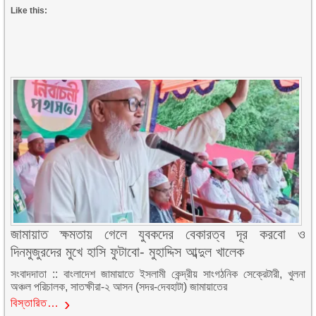
Like this:
জামায়াত ক্ষমতায় গেলে যুবকদের বেকারত্ব দূর করবো ও
দিনমুজুরদের মুখে হাসি ফুটাবো- মুহাদ্দিস আব্দুল খালেক
সংবাদদাতা :: বাংলাদেশ জামায়াতে ইসলামী কেন্দ্রীয় সাংগঠনিক সেক্রেটারী, খুলনা
অঞ্চল পরিচালক, সাতক্ষীরা-২ আসন (সদর-দেবহাটা) জামায়াতের
বিস্তারিত…