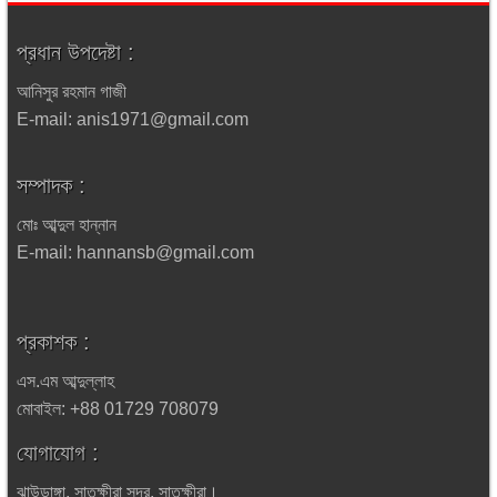
প্রধান উপদেষ্টা :
আনিসুর রহমান গাজী
E-mail: anis1971@gmail.com
সম্পাদক :
মোঃ আব্দুল হান্নান
E-mail: hannansb@gmail.com
প্রকাশক :
এস.এম আব্দুল্লাহ
মোবাইল: +88 01729 708079
যোগাযোগ :
ঝাউডাঙ্গা, সাতক্ষীরা সদর, সাতক্ষীরা।