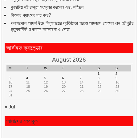
বুধহাটায় নষ্ট রাস্তা সংস্কার করলেন এড. শহিদুল
কিশোর গ্যাংয়ের দায় কার?
পলাশপোল আদর্শ উচ্চ বিদ্যালয়ের প্রতিষ্ঠাতা মরহুম আমজাদ হোসেন খান চৌধুরীর
মৃত্যুবার্ষিকী উপলক্ষে আলোচনা ও দোয়া
আর্কাইভ ক্যালেন্ডার
August 2026
M
T
W
T
F
S
S
1
2
3
4
5
6
7
8
9
10
11
12
13
14
15
16
17
18
19
20
21
22
23
24
25
26
27
28
29
30
31
« Jul
আমাদের ফেসবুক