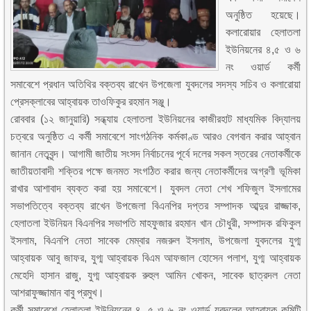
অনুষ্ঠিত হয়েছে।
কলারোয়ার হেলাতলা
ইউনিয়নের ৪,৫ ও ৬
নং ওয়ার্ড কর্মী
সমাবেশে প্রধান অতিথির বক্তব্য রাখেন উপজেলা যুবদলের সদস্য সচিব ও কলারোয়া
প্রেসক্লাবের আহ্বায়ক তাওফিকুর রহমান সঞ্জু।
রোববার (১২ জানুয়ারি) সন্ধ্যায় হেলাতলা ইউনিয়নের কাজীরহাট মাধ্যমিক বিদ্যালয়
চত্বরে অনুষ্ঠিত এ কর্মী সমাবেশে সাংগঠনিক কর্মকাণ্ড আরও বেগবান করার আহ্বান
জানান নেতৃবৃন্দ। আগামী জাতীয় সংসদ নির্বাচনের পূর্বে দলের সকল স্তরের নেতাকর্মীকে
জাতীয়তাবাদী শক্তির পক্ষে জনমত সংগঠিত করার জন্য নেতাকর্মীদের অগ্রণী ভূমিকা
রাখার আশাবাদ ব্যক্ত করা হয় সমাবেশে। যুবদল নেতা শেখ শফিজুল ইসলামের
সভাপতিত্বে বক্তব্য রাখেন উপজেলা বিএনপির দপ্তর সম্পাদক আব্দুর রাজ্জাক,
হেলাতলা ইউনিয়ন বিএনপির সভাপতি মাহফুজার রহমান খান চৌধুরী, সম্পাদক রফিকুল
ইসলাম, বিএনপি নেতা সাবেক মেম্বার নজরুল ইসলাম, উপজেলা যুবদলের যুগ্ম
আহ্বায়ক আবু জাফর, যুগ্ম আহ্বায়ক বিএম আফজাল হোসেন পলাশ, যুগ্ম আহ্বায়ক
মেহেদি হাসান রাজু, যুগ্ম আহ্বায়ক রুহুল আমিন খোকন, সাবেক ছাত্রদল নেতা
আশরাফুজ্জামান বাবু প্রমুখ।
কর্মী সমাবেশে হেলাতলা ইউনিয়নের ৪, ৫ ও ৬ নং ওয়ার্ড যুবদলের আহবায়ক কমিটি