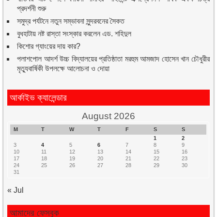
প্রদর্শনী শুরু
সমুদ্র পর্যটনে নতুন সম্ভাবনা সুন্দরবনের সৈকত
বুধহাটায় নষ্ট রাস্তা সংস্কার করলেন এড. শহিদুল
কিশোর গ্যাংয়ের দায় কার?
পলাশপোল আদর্শ উচ্চ বিদ্যালয়ের প্রতিষ্ঠাতা মরহুম আমজাদ হোসেন খান চৌধুরীর
মৃত্যুবার্ষিকী উপলক্ষে আলোচনা ও দোয়া
আর্কাইভ ক্যালেন্ডার
August 2026
M
T
W
T
F
S
S
1
2
3
4
5
6
7
8
9
10
11
12
13
14
15
16
17
18
19
20
21
22
23
24
25
26
27
28
29
30
31
« Jul
আমাদের ফেসবুক