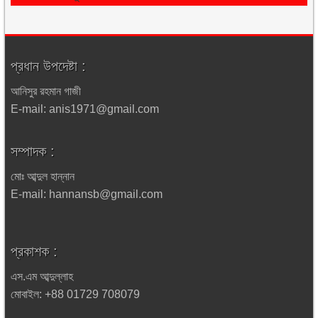
প্রধান উপদেষ্টা :
আনিসুর রহমান গাজী
E-mail: anis1971@gmail.com
সম্পাদক :
মোঃ আব্দুল হান্নান
E-mail: hannansb@gmail.com
প্রকাশক :
এস.এম আব্দুল্লাহ
মোবাইল: +88 01729 708079