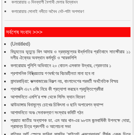
কলারোয়ায় ৩ দিনব্যাপী বৈশাখী মেলার উদ্বোধন
কলারোয়ায় সোনাই নদীতে অবৈধ নেট-পাটা অপসারণ
সর্বশেষ সংবাদ >>>
(Untitled)
বিদ্যুতের ভূতুড়ে বিল আদায় ও দ্রব্যমূল্যের ঊর্ধ্বগতির প্রতিবাদে সাতক্ষীরায় ১১
দলীয় ঐক্যের অবস্থান কর্মসূচি ও স্মারকলিপি
কলারোয়ায় পুলিশি অভিযানে ২০ বোতল এসকাফ উদ্ধার, গ্রেফতার ১
প্রশাসনিক নিষ্ক্রিয়তায় গণধর্ষণের বিচারহীনতা মানা হবে না
মান্দারবাড়িয়া: কক্সবাজারের বিকল্প নয়, বাংলাদেশের পরবর্তী অর্থনৈতিক বিস্ময়
গ্যালাক্সি এ২৭ ৫জি নিয়ে কী প্রত্যাশা করছেন প্রযুক্তিপ্রেমীরা
আশাশুনিতে এমপি’র পক্ষ থেকে সিলিং ফ্যান বিতরণ
ঝাউডাঙ্গায় বিনামূল্যে চোখের চিকিৎসা ও ছানি অপারেশন ক্যাম্প
আশাশুনিতে অবঃ সেনাকল্যাণ সংস্থার কমিটি গঠন
প্রয়াত জাতীয় অধ্যাপক ডা. এম আর খান-এর ৯৮তম জন্মবার্ষিকী উপলক্ষে দোয়া,
প্রামান্য চিত্র প্রদর্শনী ও আলোচনা সভা
বাতিঘর আর্ট স্পেসে ফারিনা সামহির ‘সাইলেন্ট এক্সপ্রেশনস’ শীর্ষক একক চিত্র