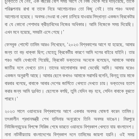
চুক্তিতে যে নেই, এক বছরের বেশি সময় আগে যে নিজ থেকে সরে দাঁড়িয়েছে, তাকে
পরিকল্পনায় রাখা বা তাকে নিয়ে আলোচনারও তো কিছু নেই। তার পরও অযথা
আলোচনা হয়েছে। অবসর নেওয়া বা খেলা চালিয়ে যাওয়ার সিদ্ধান্ত একজন ক্রিকেটার
বা যে কোনো পেশাদার ক্রীড়াবিদের নিজের অধিকার। আমি নিজেকে সময় দিয়েছি।
এখন মনে হয়েছে, সময়টা এসে গেছে।’
ফেসবুক পোস্টে তামিম আরও লিখেছেন, ‘২০২৩ বিশ্বকাপের আগে যা হয়েছে, আমার
জন্য তা বড় ধাক্কা ছিল; যেহেতু ক্রিকেটীয় কারণে আমি দলের বাইরে যাইনি। তার
পরও আমি যেখানেই গিয়েছি, ক্রিকেট ভক্তদের অনেকে বলেছেন, আমাকে আবার
জাতীয় দলে দেখতে চান। তাদের ভালোবাসার কথা ভেবেছি আমি। আমার ঘরেও
একজন অনুরাগী আছে। আমার ছেলে কখনও আমাকে সরাসরি বলেনি, কিন্তু তার মাকে
বারবার বলেছে, বাবাকে আবার দেশের জার্সিতে খেলতে দেখতে চায়। ভক্তদের হতাশ
করার জন্য আমি দুঃখিত। ছেলেকে বলছি, তুমি যেদিন বড় হবে, সেদিন বাবাকে বুঝতে
পারবে।’
২০২৩ সালে ওয়ানডের বিশ্বকাপের আগে একবার অবসর ঘোষণা করেন তামিম।
তৎকালীন প্রধানমন্ত্রী শেখ হাসিনার অনুরোধে তিনি অবসর ভাঙেন। মিরপুরে
নিউজিল্যান্ডের বিপক্ষে সিরিজ শেষে ভারতে ওয়ানডে বিশ্বকাপ খেলতে যায় বাংলাদেশ।
নানা নাটকীয়তায় বাংলাদেশের বিশ্বকাপ দলে তামিমের জায়গা হয়নি। ওই সময়