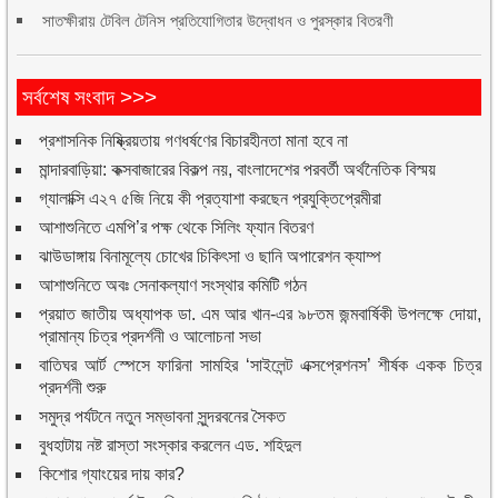
সাতক্ষীরায় টেবিল টেনিস প্রতিযোগিতার উদ্বোধন ও পুরস্কার বিতরণী
সর্বশেষ সংবাদ >>>
প্রশাসনিক নিষ্ক্রিয়তায় গণধর্ষণের বিচারহীনতা মানা হবে না
মান্দারবাড়িয়া: কক্সবাজারের বিকল্প নয়, বাংলাদেশের পরবর্তী অর্থনৈতিক বিস্ময়
গ্যালাক্সি এ২৭ ৫জি নিয়ে কী প্রত্যাশা করছেন প্রযুক্তিপ্রেমীরা
আশাশুনিতে এমপি’র পক্ষ থেকে সিলিং ফ্যান বিতরণ
ঝাউডাঙ্গায় বিনামূল্যে চোখের চিকিৎসা ও ছানি অপারেশন ক্যাম্প
আশাশুনিতে অবঃ সেনাকল্যাণ সংস্থার কমিটি গঠন
প্রয়াত জাতীয় অধ্যাপক ডা. এম আর খান-এর ৯৮তম জন্মবার্ষিকী উপলক্ষে দোয়া,
প্রামান্য চিত্র প্রদর্শনী ও আলোচনা সভা
বাতিঘর আর্ট স্পেসে ফারিনা সামহির ‘সাইলেন্ট এক্সপ্রেশনস’ শীর্ষক একক চিত্র
প্রদর্শনী শুরু
সমুদ্র পর্যটনে নতুন সম্ভাবনা সুন্দরবনের সৈকত
বুধহাটায় নষ্ট রাস্তা সংস্কার করলেন এড. শহিদুল
কিশোর গ্যাংয়ের দায় কার?