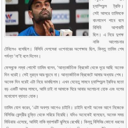
চ্যাম্পিয়ন্স ট্রফি।
সেই আসরে তামিমকে
বাংলাদেশ পাবে বলে
বিসিবি আশাবাদী
ছিল। এ নিয়ে দুপক্ষ
নাকি আলোচনার
টেবিলেও বসেছিল। বিসিবি দেশসেরা ওপেনারের অপেক্ষায় ছিল, কিন্তু তামিম শেষ
পর্যন্ত ‘না’ই বলে দিলেন।
ফেসবুকে লম্বা পোস্টে তামিম বলেন, ‘আন্তর্জাতিক ক্রিকেট থেকে দূরে আছি অনেক
দিন ধরেই। সেই দূরত্ব আর ঘুচবে না। আন্তর্জাতিক ক্রিকেটে আমার অধ্যায় শেষ।
অনেক দিন ধরেই এটা নিয়ে ভাবছিলাম। এখন যেহেতু সামনে চ্যাম্পিয়ন্স ট্রফির মতো
বড় একটি আসর সামনে, আমি চাই না আমাকে ঘিরে আবার অলোচনা হোক এবং দলের
মনোযোগ ব্যাহত হোক।
তামিম যোগ করেন, ‘এটা অবশ্য আগেও চাইনি। চাইনি বলেই অনেক আগে নিজেকে
বিসিবির কেন্দ্রীয় চুক্তি থেকে সরিয়ে নিয়েছি। যদিও অনেকেই বলেছেন, অনেক সময়
মিডিয়ায় এসেছে, আমিই নাকি ব্যাপারটি ঝুলিয়ে রেখেছি। কিন্তু বিসিবির কোনো ধরনের