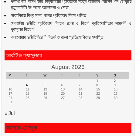
পলাশপোল আদর্শ উচ্চ বিদ্যালয়ের প্রতিষ্ঠাতা মরহুম আমজাদ হোসেন খান চৌধুরীর
মৃত্যুবার্ষিকী উপলক্ষে আলোচনা ও দোয়া
সাতক্ষীরায় বিশ্ব মানব পাচার প্রতিরোধ দিবস পালিত
দেবহাটায় দুর্নীতি প্রতিরোধ বিষয়ক রচনা ও বিতর্ক প্রতিযোগিতার সমাপনী ও
পুরস্কার বিতরণ
কলারোয়ায় দুর্নীতিবিরোধী বিতর্ক ও রচনা প্রতিযোগিতার সমাপ্তি
আর্কাইভ ক্যালেন্ডার
August 2026
M
T
W
T
F
S
S
1
2
3
4
5
6
7
8
9
10
11
12
13
14
15
16
17
18
19
20
21
22
23
24
25
26
27
28
29
30
31
« Jul
আমাদের ফেসবুক