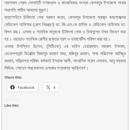
ন্যাশনাল প্রেস সোসাইটি গণমাধ্যম ও মানবাধিকার সংস্থা কেশবপুর উপজেলা শাখার
সভাপতি শামীম আখতার মুকুল।
ক্যাম্পেইনে চিকিৎসা সেবা প্রদান করেন, কেশবপুর উপজেলা স্বাস্থ্য কমপ্লেক্সের
মেডিকেল অফিসার (রোগ নিয়ন্ত্রণ) ডা: জি.এস.কে ডালিম ও মেডিকেল অফিসার ডা:
রিপন রায়। এসময় ৫ শতাধিক মানুষকে চিকিৎসা সেবা ও বিনামূল্যে ঔষধ বিতরণ করা
হয়। এছাড়াও শতাধিক রোগীর রক্তের গ্রপ ও ডায়াবেটিস পরিক্ষা করা হয়।
এসময় উপস্থিত ছিলেন, (পিটিএফ) এর ভাইস চেয়ারম্যান নজরুল ইসলাম,
ডেভেলপমেন্ট ডিরেক্টর মিজানুর রহমান মায়া, মজিবুর রহমান, শাখা পরিচালক আনিছুর
রহমান, পরিচালনা পরিষদ কর্মকর্তা ইসহাক আলী, সাংবাদিক পরেশ দেবনাথ, আবু বক্কার
সিদ্দিক, সোহেল পারভেজসহ এলাকার গণ্যমান্য ব্যক্তিবর্গ।
Share this:
Facebook
X
Like this: