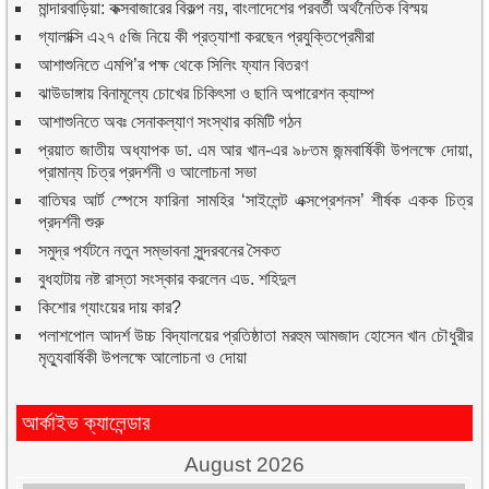
মান্দারবাড়িয়া: কক্সবাজারের বিকল্প নয়, বাংলাদেশের পরবর্তী অর্থনৈতিক বিস্ময়
গ্যালাক্সি এ২৭ ৫জি নিয়ে কী প্রত্যাশা করছেন প্রযুক্তিপ্রেমীরা
আশাশুনিতে এমপি’র পক্ষ থেকে সিলিং ফ্যান বিতরণ
ঝাউডাঙ্গায় বিনামূল্যে চোখের চিকিৎসা ও ছানি অপারেশন ক্যাম্প
আশাশুনিতে অবঃ সেনাকল্যাণ সংস্থার কমিটি গঠন
প্রয়াত জাতীয় অধ্যাপক ডা. এম আর খান-এর ৯৮তম জন্মবার্ষিকী উপলক্ষে দোয়া,
প্রামান্য চিত্র প্রদর্শনী ও আলোচনা সভা
বাতিঘর আর্ট স্পেসে ফারিনা সামহির ‘সাইলেন্ট এক্সপ্রেশনস’ শীর্ষক একক চিত্র
প্রদর্শনী শুরু
সমুদ্র পর্যটনে নতুন সম্ভাবনা সুন্দরবনের সৈকত
বুধহাটায় নষ্ট রাস্তা সংস্কার করলেন এড. শহিদুল
কিশোর গ্যাংয়ের দায় কার?
পলাশপোল আদর্শ উচ্চ বিদ্যালয়ের প্রতিষ্ঠাতা মরহুম আমজাদ হোসেন খান চৌধুরীর
মৃত্যুবার্ষিকী উপলক্ষে আলোচনা ও দোয়া
আর্কাইভ ক্যালেন্ডার
August 2026