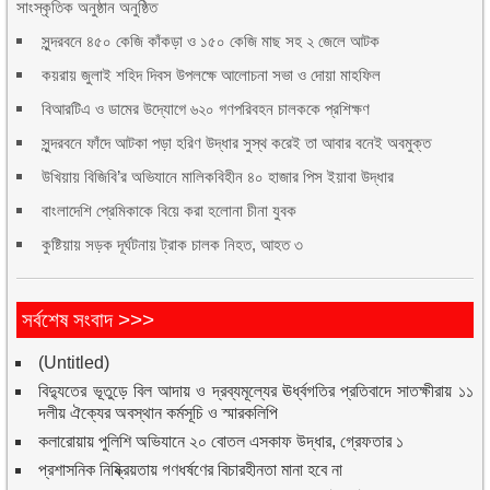
সাংস্কৃতিক অনুষ্ঠান অনুষ্ঠিত
সুন্দরবনে ৪৫০ কেজি কাঁকড়া ও ১৫০ কেজি মাছ সহ ২ জেলে আটক
কয়রায় জুলাই শহিদ দিবস উপলক্ষে আলোচনা সভা ও দোয়া মাহফিল
বিআরটিএ ও ডামের উদ্যোগে ৬২০ গণপরিবহন চালককে প্রশিক্ষণ
সুন্দরবনে ফাঁদে আটকা পড়া হরিণ উদ্ধার সুস্থ করেই তা আবার বনেই অবমুক্ত
উখিয়ায় বিজিবি’র অভিযানে মালিকবিহীন ৪০ হাজার পিস ইয়াবা উদ্ধার
বাংলাদেশি প্রেমিকাকে বিয়ে করা হলোনা চীনা যুবক
কুষ্টিয়ায় সড়ক দূর্ঘটনায় ট্রাক চালক নিহত, আহত ৩
সর্বশেষ সংবাদ >>>
(Untitled)
বিদ্যুতের ভূতুড়ে বিল আদায় ও দ্রব্যমূল্যের ঊর্ধ্বগতির প্রতিবাদে সাতক্ষীরায় ১১
দলীয় ঐক্যের অবস্থান কর্মসূচি ও স্মারকলিপি
কলারোয়ায় পুলিশি অভিযানে ২০ বোতল এসকাফ উদ্ধার, গ্রেফতার ১
প্রশাসনিক নিষ্ক্রিয়তায় গণধর্ষণের বিচারহীনতা মানা হবে না