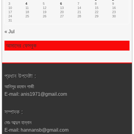
3
4
5
6
7
8
9
10
11
12
13
14
15
16
17
18
19
20
21
22
23
24
25
26
27
28
29
30
31
« Jul
আমাদের ফেসবুক
প্রধান উপদেষ্টা :
আনিসুর রহমান গাজী
E-mail: anis1971@gmail.com
সম্পাদক :
মোঃ আব্দুল হান্নান
E-mail: hannansb@gmail.com