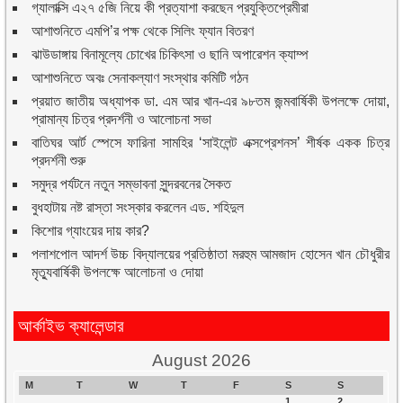
গ্যালাক্সি এ২৭ ৫জি নিয়ে কী প্রত্যাশা করছেন প্রযুক্তিপ্রেমীরা
আশাশুনিতে এমপি’র পক্ষ থেকে সিলিং ফ্যান বিতরণ
ঝাউডাঙ্গায় বিনামূল্যে চোখের চিকিৎসা ও ছানি অপারেশন ক্যাম্প
আশাশুনিতে অবঃ সেনাকল্যাণ সংস্থার কমিটি গঠন
প্রয়াত জাতীয় অধ্যাপক ডা. এম আর খান-এর ৯৮তম জন্মবার্ষিকী উপলক্ষে দোয়া,
প্রামান্য চিত্র প্রদর্শনী ও আলোচনা সভা
বাতিঘর আর্ট স্পেসে ফারিনা সামহির ‘সাইলেন্ট এক্সপ্রেশনস’ শীর্ষক একক চিত্র
প্রদর্শনী শুরু
সমুদ্র পর্যটনে নতুন সম্ভাবনা সুন্দরবনের সৈকত
বুধহাটায় নষ্ট রাস্তা সংস্কার করলেন এড. শহিদুল
কিশোর গ্যাংয়ের দায় কার?
পলাশপোল আদর্শ উচ্চ বিদ্যালয়ের প্রতিষ্ঠাতা মরহুম আমজাদ হোসেন খান চৌধুরীর
মৃত্যুবার্ষিকী উপলক্ষে আলোচনা ও দোয়া
আর্কাইভ ক্যালেন্ডার
August 2026
M
T
W
T
F
S
S
1
2