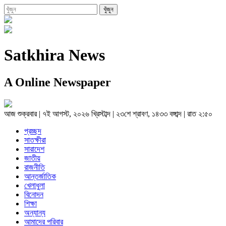
Satkhira News
A Online Newspaper
আজ
শুক্রবার
|
৭ই আগস্ট, ২০২৬ খ্রিস্টাব্দ
|
২৩শে শ্রাবণ, ১৪৩৩ বঙ্গাব্দ
|
রাত ২:৫০
প্রচ্ছদ
সাতক্ষীরা
সারাদেশ
জাতীয়
রাজনীতি
আন্তর্জাতিক
খেলাধুলা
বিনোদন
শিক্ষা
অন্যান্য
আমাদের পরিবার