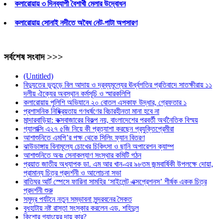
কলারোয়ায় ৩ দিনব্যাপী বৈশাখী মেলার উদ্বোধন
কলারোয়ায় সোনাই নদীতে অবৈধ নেট-পাটা অপসারণ
সর্বশেষ সংবাদ >>>
(Untitled)
বিদ্যুতের ভূতুড়ে বিল আদায় ও দ্রব্যমূল্যের ঊর্ধ্বগতির প্রতিবাদে সাতক্ষীরায় ১১
দলীয় ঐক্যের অবস্থান কর্মসূচি ও স্মারকলিপি
কলারোয়ায় পুলিশি অভিযানে ২০ বোতল এসকাফ উদ্ধার, গ্রেফতার ১
প্রশাসনিক নিষ্ক্রিয়তায় গণধর্ষণের বিচারহীনতা মানা হবে না
মান্দারবাড়িয়া: কক্সবাজারের বিকল্প নয়, বাংলাদেশের পরবর্তী অর্থনৈতিক বিস্ময়
গ্যালাক্সি এ২৭ ৫জি নিয়ে কী প্রত্যাশা করছেন প্রযুক্তিপ্রেমীরা
আশাশুনিতে এমপি’র পক্ষ থেকে সিলিং ফ্যান বিতরণ
ঝাউডাঙ্গায় বিনামূল্যে চোখের চিকিৎসা ও ছানি অপারেশন ক্যাম্প
আশাশুনিতে অবঃ সেনাকল্যাণ সংস্থার কমিটি গঠন
প্রয়াত জাতীয় অধ্যাপক ডা. এম আর খান-এর ৯৮তম জন্মবার্ষিকী উপলক্ষে দোয়া,
প্রামান্য চিত্র প্রদর্শনী ও আলোচনা সভা
বাতিঘর আর্ট স্পেসে ফারিনা সামহির ‘সাইলেন্ট এক্সপ্রেশনস’ শীর্ষক একক চিত্র
প্রদর্শনী শুরু
সমুদ্র পর্যটনে নতুন সম্ভাবনা সুন্দরবনের সৈকত
বুধহাটায় নষ্ট রাস্তা সংস্কার করলেন এড. শহিদুল
কিশোর গ্যাংয়ের দায় কার?