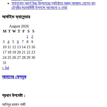
পলাশপোল আদর্শ উচ্চ বিদ্যালয়ের প্রতিষ্ঠাতা মরহুম আমজাদ হোসেন খান
চৌধুরীর মৃত্যুবার্ষিকী উপলক্ষে আলোচনা ও দোয়া
আর্কাইভ ক্যালেন্ডার
August 2026
M
T
W
T
F
S
S
1
2
3
4
5
6
7
8
9
10
11
12
13
14
15
16
17
18
19
20
21
22
23
24
25
26
27
28
29
30
31
« Jul
আমাদের ফেসবুক
প্রধান উপদেষ্টা :
আনিসুর রহমান গাজী