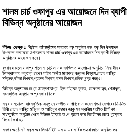
শালম চার্চ ওফাপুর এর আয়োজনে দিন ব্যাপী
বিভিন্ন অনুষ্ঠানের আয়োজন
নিউজ ডেস্ক ::
খ্রিষ্টান ধর্মালম্বীদের সবচেয়ে বড় অনুষ্ঠান শুভ বড় দিন উদযাপন
উপলক্ষে কলারোয়া উপজেলাার শালম চার্চ ওফাপুর এর আয়োজনে দিন ব্যাপী বিভিন্ন
অনুষ্ঠানের আয়োজন করে।
বুধবার সকালে ওফাপুর শালোম চার্চ এ এক সংক্ষিপ্ত আলোচনা অনুষ্ঠানে লিমা হীরার
উপস্থাপনায় বক্তব্য রাখেন পাষ্টার অসীম মালাকার,পঙ্কজ বিশ্বাষ,নেচার কান্তি
মল্লিক,ববিতা বিশ্বাষ,শ্যামল বিশ্বাষ,কমল বিশ্বাষ,মনিকা চন্দ্র প্রমূখ।
বিভিন্ন অনুষ্ঠানের মধ্যে উল্লেখযোগ্য ছিল বাইবেল কুইজ, রাফেলো ড্র, খেলাধুলা,
সংস্কৃতিক অনুষ্ঠান ও পুরস্কার বিতরণ।
সন্ধ্যায় মনোজ্ঞ সাংস্কৃতিক অনুষ্ঠানে সংগীত ও পরিবেশন করেন খুলনা বেতারের নিয়মিত
শিল্পী নেচার কান্তি মল্লিক ও আতিকুর রহমান জাকু সহ স্থানীয় সংঙ্গিত শিল্পীগণ।
সাংস্কৃতিক অনুষ্ঠান শেষে বিভিন্ন ইভেন্টে অংশ গ্রহণ করে বিজয়ীদের মাঝে পুরস্কার
বিতরণ করা হয়।
সমগ্র অনুষ্ঠানটি স্কুল অব লিডার্স ইউ এস এ এর সার্বিক তত্ত্বাবধানে অনুষ্ঠিত হয়।