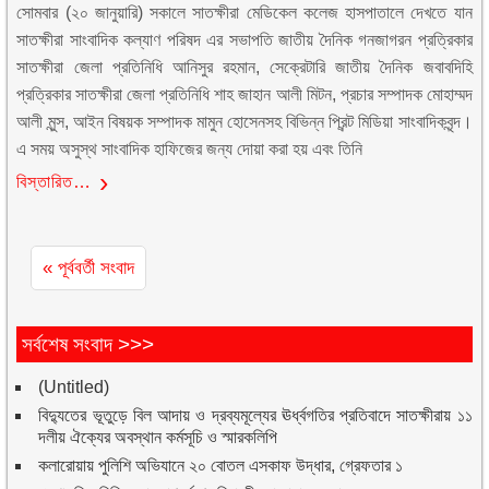
সোমবার (২০ জানুয়ারি) সকালে সাতক্ষীরা মেডিকেল কলেজ হাসপাতালে দেখতে যান
সাতক্ষীরা সাংবাদিক কল্যাণ পরিষদ এর সভাপতি জাতীয় দৈনিক গনজাগরন প্রত্রিকার
সাতক্ষীরা জেলা প্রতিনিধি আনিসুর রহমান, সেক্রেটারি জাতীয় দৈনিক জবাবদিহি
প্রত্রিকার সাতক্ষীরা জেলা প্রতিনিধি শাহ জাহান আলী মিটন, প্রচার সম্পাদক মোহাম্মদ
আলী মুন্স, আইন বিষয়ক সম্পাদক মামুন হোসেনসহ বিভিন্ন প্রিন্ট মিডিয়া সাংবাদিকবৃন্দ।
এ সময় অসুস্থ সাংবাদিক হাফিজের জন্য দোয়া করা হয় এবং তিনি
বিস্তারিত…
« পূর্ববর্তী সংবাদ
সর্বশেষ সংবাদ >>>
(Untitled)
বিদ্যুতের ভূতুড়ে বিল আদায় ও দ্রব্যমূল্যের ঊর্ধ্বগতির প্রতিবাদে সাতক্ষীরায় ১১
দলীয় ঐক্যের অবস্থান কর্মসূচি ও স্মারকলিপি
কলারোয়ায় পুলিশি অভিযানে ২০ বোতল এসকাফ উদ্ধার, গ্রেফতার ১