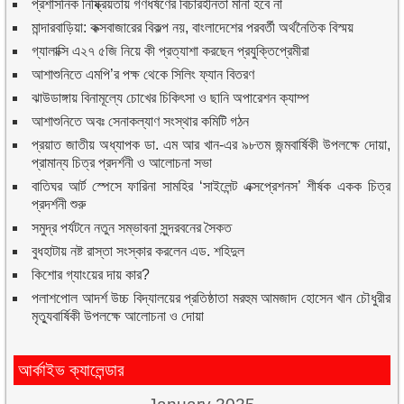
প্রশাসনিক নিষ্ক্রিয়তায় গণধর্ষণের বিচারহীনতা মানা হবে না
মান্দারবাড়িয়া: কক্সবাজারের বিকল্প নয়, বাংলাদেশের পরবর্তী অর্থনৈতিক বিস্ময়
গ্যালাক্সি এ২৭ ৫জি নিয়ে কী প্রত্যাশা করছেন প্রযুক্তিপ্রেমীরা
আশাশুনিতে এমপি’র পক্ষ থেকে সিলিং ফ্যান বিতরণ
ঝাউডাঙ্গায় বিনামূল্যে চোখের চিকিৎসা ও ছানি অপারেশন ক্যাম্প
আশাশুনিতে অবঃ সেনাকল্যাণ সংস্থার কমিটি গঠন
প্রয়াত জাতীয় অধ্যাপক ডা. এম আর খান-এর ৯৮তম জন্মবার্ষিকী উপলক্ষে দোয়া,
প্রামান্য চিত্র প্রদর্শনী ও আলোচনা সভা
বাতিঘর আর্ট স্পেসে ফারিনা সামহির ‘সাইলেন্ট এক্সপ্রেশনস’ শীর্ষক একক চিত্র
প্রদর্শনী শুরু
সমুদ্র পর্যটনে নতুন সম্ভাবনা সুন্দরবনের সৈকত
বুধহাটায় নষ্ট রাস্তা সংস্কার করলেন এড. শহিদুল
কিশোর গ্যাংয়ের দায় কার?
পলাশপোল আদর্শ উচ্চ বিদ্যালয়ের প্রতিষ্ঠাতা মরহুম আমজাদ হোসেন খান চৌধুরীর
মৃত্যুবার্ষিকী উপলক্ষে আলোচনা ও দোয়া
আর্কাইভ ক্যালেন্ডার