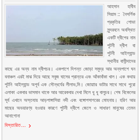
আহসান হাবীব
সিয়াম :: নৈসর্গিক
প্রকৃতির শোভা
সুন্দরবনে অবস্থিত
একটি দ্বীপের নাম
পুটনী দ্বীপ বা
পুটনী আইল্যান্ড
স্থানীয় বাসীন্দাদের
কাছে এর অন্য নাম দ্বীপচর। একপাশে দিগন্ত জোড়া সমুদ্র আর অন্যপাশে ঘন
বনাঞ্চল এরই মাঝ দিয়ে আছে সবুজ ঘাসের প্রান্তর এবং আঁকাবাঁকা খাল। এক কথায়
পুটনি আইল্যান্ড অপূর্ব এক সৌন্ধর্যের লীলাভ‚মি। জোয়াার ভাটার সাথে সাথে পুরো
এলাকা একবার ভাসমান থাকে আর আরেকবার দেখা মিলে ধু ধু বালুচর। শেষ বিকেলের
সূর্য এখানে অস্তযায় আড়পাঙ্গাসিয়া নদী এবং বঙ্গোপসাগরের মোহনায়। হরিণ আর
মাছের অভয়ারণ্য হওয়ার কারণে পুটনী দ্বীপে জেলে ও সাধারণ মানুষের তেমন
আনাগোনা
বিস্তারিত…