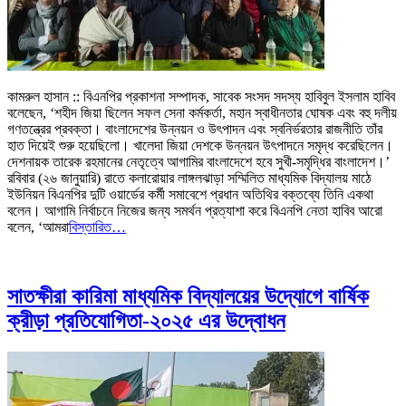
কামরুল হাসান :: বিএনপির প্রকাশনা সম্পাদক, সাবেক সংসদ সদস্য হাবিবুল ইসলাম হাবিব
বলেছেন, ‘শহীদ জিয়া ছিলেন সফল সেনা কর্মকর্তা, মহান স্বাধীনতার ঘোষক এবং বহু দলীয়
গণতন্ত্রের প্রবক্তা। বাংলাদেশের উন্নয়ন ও উৎপাদন এবং স্বনির্ভরতার রাজনীতি তাঁর
হাত দিয়েই শুরু হয়েছিলো। খালেদা জিয়া দেশকে উন্নয়ন উৎপাদনে সমৃদ্ধ করেছিলেন।
দেশনায়ক তারেক রহমানের নেতৃত্বে আগামির বাংলাদেশে হবে সুখী-সমৃদ্ধির বাংলাদেশ।’
রবিবার (২৬ জানুয়ারি) রাতে কলারোয়ার লাঙ্গলঝাড়া সম্মিলিত মাধ্যমিক বিদ্যালয় মাঠে
ইউনিয়ন বিএনপির দুটি ওয়ার্ডের কর্মী সমাবেশে প্রধান অতিথির বক্তব্যে তিনি একথা
বলেন। আগামি নির্বাচনে নিজের জন্য সমর্থন প্রত্যাশা করে বিএনপি নেতা হাবিব আরো
বলেন, ‘আমরা
বিস্তারিত…
সাতক্ষীরা কারিমা মাধ্যমিক বিদ্যালয়ের উদ্যোগে বার্ষিক
ক্রীড়া প্রতিযোগিতা-২০২৫ এর উদ্বোধন