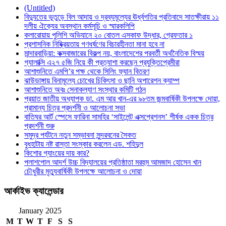
(Untitled)
বিদ্যুতের ভূতুড়ে বিল আদায় ও দ্রব্যমূল্যের ঊর্ধ্বগতির প্রতিবাদে সাতক্ষীরায় ১১
দলীয় ঐক্যের অবস্থান কর্মসূচি ও স্মারকলিপি
কলারোয়ায় পুলিশি অভিযানে ২০ বোতল এসকাফ উদ্ধার, গ্রেফতার ১
প্রশাসনিক নিষ্ক্রিয়তায় গণধর্ষণের বিচারহীনতা মানা হবে না
মান্দারবাড়িয়া: কক্সবাজারের বিকল্প নয়, বাংলাদেশের পরবর্তী অর্থনৈতিক বিস্ময়
গ্যালাক্সি এ২৭ ৫জি নিয়ে কী প্রত্যাশা করছেন প্রযুক্তিপ্রেমীরা
আশাশুনিতে এমপি’র পক্ষ থেকে সিলিং ফ্যান বিতরণ
ঝাউডাঙ্গায় বিনামূল্যে চোখের চিকিৎসা ও ছানি অপারেশন ক্যাম্প
আশাশুনিতে অবঃ সেনাকল্যাণ সংস্থার কমিটি গঠন
প্রয়াত জাতীয় অধ্যাপক ডা. এম আর খান-এর ৯৮তম জন্মবার্ষিকী উপলক্ষে দোয়া,
প্রামান্য চিত্র প্রদর্শনী ও আলোচনা সভা
বাতিঘর আর্ট স্পেসে ফারিনা সামহির ‘সাইলেন্ট এক্সপ্রেশনস’ শীর্ষক একক চিত্র
প্রদর্শনী শুরু
সমুদ্র পর্যটনে নতুন সম্ভাবনা সুন্দরবনের সৈকত
বুধহাটায় নষ্ট রাস্তা সংস্কার করলেন এড. শহিদুল
কিশোর গ্যাংয়ের দায় কার?
পলাশপোল আদর্শ উচ্চ বিদ্যালয়ের প্রতিষ্ঠাতা মরহুম আমজাদ হোসেন খান
চৌধুরীর মৃত্যুবার্ষিকী উপলক্ষে আলোচনা ও দোয়া
আর্কাইভ ক্যালেন্ডার
January 2025
M
T
W
T
F
S
S