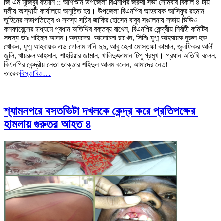
জি এম মুজিবুর রহমান :: আশাশুনি উপজেলা বিএনপির জরুরী সভা সোমবার বিকাল ৪ টায়
দলীয় অস্থায়ী কার্যালয়ে অনুষ্ঠিত হয়। উপজেলা বিএনপির আহবায়ক আসিফুর রহমান
তুহিনের সভাপতিত্বে ও সদস্য সচিব জাকির হোসেন বাবুর সঞ্চালনায় সভায় ভিডিও
কনফারেন্সের মাধ্যমে প্রধান অতিথির বক্তব্য রাখেন, বিএনপির কেন্দ্রীয় নির্বাহী কমিটির
সদস্য ডাঃ শহিদুল আলম।অন্যদের আলোচনা রাখেন, সিনিঃ যুগ্ম আহবায়ক নুরুল হক
খোকন, যুগ্ম আহবায়ক এড গোলাম গনি দুদু, আবু হেনা মোস্তফা কামাল, জুলফিকর আলী
জুলি, খায়রুল আহসান, শাহরিয়ার জামান, খালিদুজ্জামান টিপু প্রমুখ। প্রধান অতিথি বলেন,
বিএনপির কেন্দ্রীয় নেতা ডাক্তার শহিদুল আলম বলেন, আমাদের নেতা
তারেক
বিস্তারিত…
শ্যামনগরে বসতভিটা দখলকে কেন্দ্র করে প্রতিপক্ষের
হামলায় গুরুতর আহত ৪