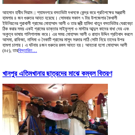
আহসান হাবীব সিয়াম :: শ্যামনগরে বসতভিটা দখলকে কেন্দ্র করে প্রতিপক্ষের সন্ত্রাসী
হামলায় ৪ জন গুরুতর আহত হয়েছে। সোমবার সকাল ৭ টায় উপজেলার কৈখালী
ইউনিয়নের পুরাখালী গ্রামের মোহাম্মাদ আলী ও তার স্ত্রী হামিদা খাতুন বসতভিটার ঘেরাবেড়া
ঠিক করার সময় একই গ্রামের ডাক্তার সাইফুল্লা ও মাস্টার আব্দুল কাদের বাধা দেয় এবং
অকুত্ব ভাষায় গালিগালাজ করে। এর সময় মোহাম্মদ আলী ও রাহান উদ্দিন প্রতিবাদ করলে
আসমা, রাফিজা, নাসিমা ও নৈকাটি গ্রামের মাসুদ সরদার লাঠি সোটা নিয়ে তাদের উপর
হামলা চালায়। এ ঘটনায় ৪জন গুরুতর রকম আহত হয়। আহতরা হলো মোহাম্মদ আলী
(৪৫), তার
বিস্তারিত…
খানপুর এতিমখানায় ছাত্রদের মাঝে কম্বল বিতরণ