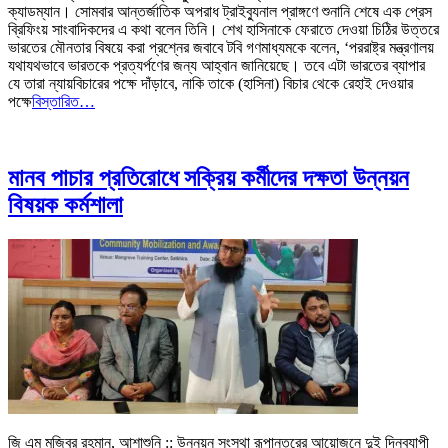
ক্যাডম্যান। সোমবার আন্তর্জাতিক অপরাধ ট্রাইব্যুনাল প্রাঙ্গণে শুনানি শেষে এক প্রেস
ব্রিফিংয় সাংবাদিকদের এ কথা বলেন তিনি। শেখ হাসিনাকে ফেরাতে দেওয়া চিঠির উত্তরে
ভারতের মৌনতার বিষয়ে করা প্রশ্নের জবাবে টবি গণমাধ্যমকে বলেন, ‘পররাষ্ট্র মন্ত্রণালয়
যথাযথভাবে ভারতকে প্রত্যর্পণের জন্য আহ্বান জানিয়েছে। তবে এটা ভারতের ব্যাপার
যে তারা ন্যায়বিচারের পক্ষে দাঁড়াবে, নাকি তাকে (হাসিনা) বিচার থেকে রেহাই দেওয়ার
পক্ষে
বিস্তারিত…
মানব পাচার প্রতিরোধে সক্রিয় কর্মীদের দক্ষতা উন্নয়ন
বিষয়ক কর্মশালা
জি এম মুজিবুর রহমান, আশাশুনি :: উন্নয়ন সংস্থা রূপান্তরের আয়োজনে দুই দিনব্যাপী