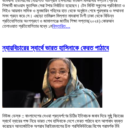
ভীমখালী ইউনিয়নের নোয়াগাও অষ্টগ্রাম ইসলামিয়া ফাজিল মাদরাসার সপ্তম শ্রেণীর
শিক্ষার্থী জাওয়াদ মুতাম্মিম সেরা টপার নির্বাচিত হয়েছেন। টেন মিনিট স্কুলের প্রতিষ্ঠাতা ও
সিইও আয়মান সাদিক ও মুনজারিন শহিদের হাত থেকে অনুষ্ঠান শেষে পুরস্কার ও সম্মাননা
সনদ গ্রহন করে সে। এছাড়া তামিরুল মিল্লাত মাদরাসা টংগী ঢাকা থেকে বিভিন্ন
প্রতিযোগিতায় অংশগ্রহণ ও জামালগঞ্জে জাতীয় শিক্ষা সপ্তাহ(২০২৪) কোরআন
তেলাওয়াত প্রতিযোগিতার মধ্যে ১ম
বিস্তারিত…
ন্যায়বিচারের স্বার্থে ভারত হাসিনাকে ফেরত পাঠাবে
নিউজ ডেস্ক :: বাংলাদেশের দেওয়া প্রত্যর্পণের চিঠির ইতিবাচক জবাব দিয়ে সুষ্ঠু বিচারের
স্বার্থে ন্যায়ের পক্ষ নিয়ে ভারত শেখ হাসিনাকে দেশে ফেরত পাঠাবে বলে আশাবাদ ব্যক্ত
করেছেন আন্তর্জাতিক অপরাধ ট্রাইব্যুনালের চিফ প্রসিকিউটরের বিশেষ পরামর্শক টবি