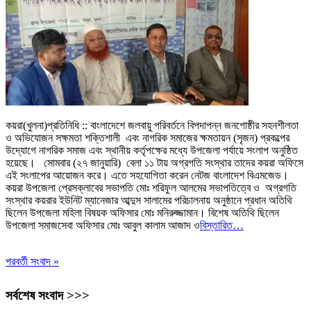
কয়রা(খুলনা)প্রতিনিধি :: বাংলাদেশে জলবায়ু পরিবর্তনে বিপদাপন্ন জনগোষ্ঠীর সহনশীলতা
ও অভিযোজন সক্ষমতা শক্তিশালী এবং নাগরিক সমাজের ক্ষমতায়ন (সৃজন) প্রকল্পের
উদ্যোগে নাগরিক সমাজ এবং স্থানীয় কর্তৃপক্ষের মধ্যে উপজেলা পর্যায়ে সংলাপ অনুষ্ঠিত
হয়েছে। সোমবার (২৭ জানুয়ারি) বেলা ১১ টায় অগ্রগতি সংস্থার তাদের কয়রা অফিসে
এই সংলাপের আয়োজন করে। এতে সহযোগিতা করেন নেটজ বাংলাদেশ বিএমজেড।
কয়রা উপজেলা প্রেসক্লাবের সভাপতি মোঃ শরিফুল আলমের সভাপতিত্বে ও অগ্রগতি
সংস্থার কয়রার ইউনিট ম্যানেজার আব্দুস সালামের পরিচালনায় অনুষ্ঠানে প্রধান অতিথি
ছিলেন উপজেলা মহিলা বিষয়ক অফিসার মোঃ মনিরুজ্জামান। বিশেষ অতিথি ছিলেন
উপজেলা সমাজসেবা অফিসার মোঃ আবুল কালাম আজাদ ও
বিস্তারিত…
পরবর্তী সংবাদ »
সর্বশেষ সংবাদ >>>