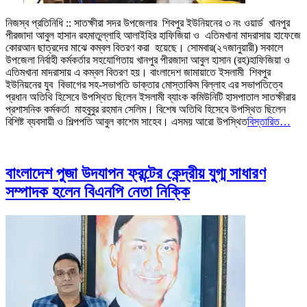
নিজস্ব প্রতিনিধি :: সাতক্ষীরা সদর উপজেলার শিবপুর ইউনিয়নের ৩ নং ওয়ার্ড খানপুর
পীরজাদা আবুল হাসান রহমাতুল্লাহি আলাইহির হাফিজিয়া ও এতিমখানা মাদরাসায় হাফেজে
কোরআন ছাত্রদের মাঝে কম্বল বিতরণ করা হয়েছে। সোমবার(২৭জানুয়ারী) সকালে
উপজেলা নির্বাহী কর্মকর্তার সহযোগিতায় খানপুর পীরজাদা আবুল হাসান (রহ)হাফিজিয়া ও
এতিমখানা মাদরাসায় এ কম্বল বিতরণ হয়। বাংলাদেশ জামায়াতে ইসলামী শিবপুর
ইউনিয়নের যুব বিভাগের সহ-সভাপতি ডাক্তার মোস্তাকিম বিল্লাহ এর সভাপতিত্বে
প্রধান অতিথি হিসেবে উপস্থিত ছিলেন ইসলামী ব্যাংক কমিউনিটি হাসপাতাল সাতক্ষীরার
প্রশাসনিক কর্মকর্তা মাহবুবুর রহমান সেলিম। বিশেষ অতিথি হিসেবে উপস্থিত ছিলেন
বিশিষ্ট ব্যবসায়ী ও শিল্পপতি আবুল কাশেম সাহেব। এসময় আরো উপস্থিত
বিস্তারিত…
বাংলাদেশ পুজা উদযাপন ফ্রন্টের কেন্দ্রীয় যুগ্ম সাধারণ
সম্পাদক হলেন বিএনপি নেতা নিক্কি