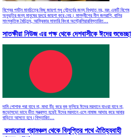
বিশ্বের পর্যটন মানচিত্রে কিছু জায়গা শুধু সৌন্দর্যের জন্য বিখ্যাত নয়, বরং একটি বিশেষ
অনুভূতির জন্য মানুষের হৃদয়ে জায়গা করে নেয়। মালদ্বীপের নীল জলরাশি, বালির
সাংস্কৃতিক বৈচিত্র্য, আফ্রিকার সাফারি কিংবা অস্ট্রেলিয়ার
বিস্তারিত…
সাতক্ষীরা নিউজ এর পক্ষ থেকে দেশবাসীকে ঈদের শুভেচ্ছা
দামি পোশাক পরা যাবে না, মাথা উঁচু করে বুক ফুলিয়ে ঈদের ময়দানে যাওয়া যাবে না,
জড়োসড়ো ভাবে ভীত সন্ত্রস্ত হয়েই ঈদের ময়দানে এসে নামাজ আদায় করে আবার
বাড়িতে আসতে হবে।
বিস্তারিত…
কলারোয়া গ্রামঞ্চল থেকে বিলুপ্তির পথে ঐতিহ্যবাহী