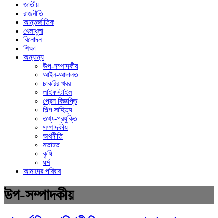
জাতীয়
রাজনীতি
আন্তর্জাতিক
খেলাধুলা
বিনোদন
শিক্ষা
অন্যান্য
উপ-সম্পাদকীয়
আইন-আদালত
চাকরির খবর
লাইফস্টাইল
প্রেস বিজ্ঞপ্তি
শিল্প সাহিত্য
তথ্য-প্রযুক্তি
সম্পাদকীয়
অর্থনীতি
মতামত
কৃষি
ধর্ম
আমাদের পরিবার
উপ-সম্পাদকীয়