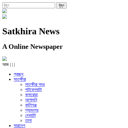
Satkhira News
A Online Newspaper
আজ
|
|
|
প্রচ্ছদ
সাতক্ষীরা
সাতক্ষীরা সদর
পাটকেলঘাটা
কলারোয়া
আশাশুনি
কালিগঞ্জ
শ্যামনগর
দেবহাটা
তালা
সারাদেশ