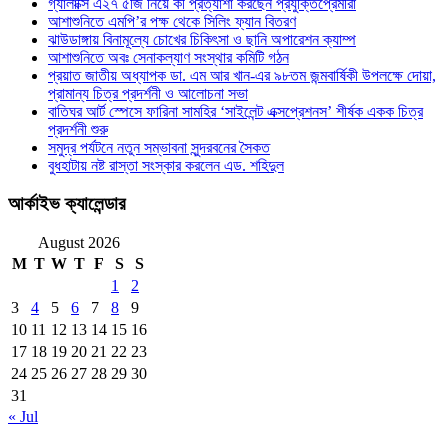
গ্যালাক্সি এ২৭ ৫জি নিয়ে কী প্রত্যাশা করছেন প্রযুক্তিপ্রেমীরা
আশাশুনিতে এমপি’র পক্ষ থেকে সিলিং ফ্যান বিতরণ
ঝাউডাঙ্গায় বিনামূল্যে চোখের চিকিৎসা ও ছানি অপারেশন ক্যাম্প
আশাশুনিতে অবঃ সেনাকল্যাণ সংস্থার কমিটি গঠন
প্রয়াত জাতীয় অধ্যাপক ডা. এম আর খান-এর ৯৮তম জন্মবার্ষিকী উপলক্ষে দোয়া,
প্রামান্য চিত্র প্রদর্শনী ও আলোচনা সভা
বাতিঘর আর্ট স্পেসে ফারিনা সামহির ‘সাইলেন্ট এক্সপ্রেশনস’ শীর্ষক একক চিত্র
প্রদর্শনী শুরু
সমুদ্র পর্যটনে নতুন সম্ভাবনা সুন্দরবনের সৈকত
বুধহাটায় নষ্ট রাস্তা সংস্কার করলেন এড. শহিদুল
আর্কাইভ ক্যালেন্ডার
August 2026
M
T
W
T
F
S
S
1
2
3
4
5
6
7
8
9
10
11
12
13
14
15
16
17
18
19
20
21
22
23
24
25
26
27
28
29
30
31
« Jul