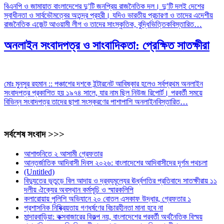
বিএনপি ও জামায়াত বাংলাদেশের দু’টি জনপ্রিয় রাজনৈতিক দল। দু’টি দলই দেশের
স্বাধীনতা ও সার্বভৌমত্বের অতন্দ্র প্রহরী। যদিও ভারতীয় প্রচারণা ও তাদের এদেশীয়
রাজনৈতিক এজেন্ট আওয়ামী লীগ ও তাদের সাংস্কৃতিক, বুদ্ধিভিত্তিক
বিস্তারিত…
অনলাইন সংবাদপত্র ও সাংবাদিকতা: প্রেক্ষিত সাতক্ষীরা
মোঃ মুনসুর রহমান :: পঞ্চাশের দশকে ইন্টারনেট আবিষ্কার হলেও সর্বপ্রথম অনলাইন
সংবাদপত্র প্রকাশিত হয় ১৯৭৪ সালে, যার নাম ছিল নিউজ রিপোর্ট। পরবর্তী সময়ে
বিভিন্ন সংবাদপত্র তাদের ছাপা সংস্করণের পাশাপাশি অনলাইন
বিস্তারিত…
সর্বশেষ সংবাদ >>>
আশাশুনিতে ২ আসামী গ্রেফতার
আন্তর্জাতিক আদিবাসী দিবস ২০২৬: বাংলাদেশের আদিবাসীদের দূর্গম পথচলা
(Untitled)
বিদ্যুতের ভূতুড়ে বিল আদায় ও দ্রব্যমূল্যের ঊর্ধ্বগতির প্রতিবাদে সাতক্ষীরায় ১১
দলীয় ঐক্যের অবস্থান কর্মসূচি ও স্মারকলিপি
কলারোয়ায় পুলিশি অভিযানে ২০ বোতল এসকাফ উদ্ধার, গ্রেফতার ১
প্রশাসনিক নিষ্ক্রিয়তায় গণধর্ষণের বিচারহীনতা মানা হবে না
মান্দারবাড়িয়া: কক্সবাজারের বিকল্প নয়, বাংলাদেশের পরবর্তী অর্থনৈতিক বিস্ময়