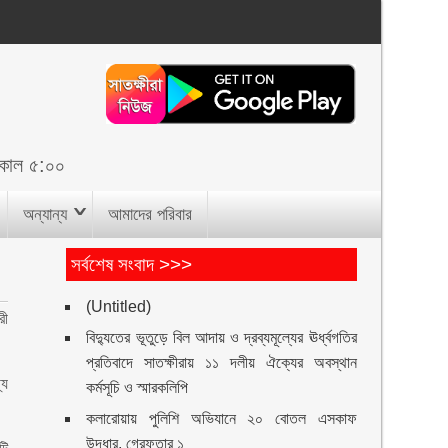
িকাল ৫:০০
অন্যান্য
আমাদের পরিবার
সর্বশেষ সংবাদ >>>
(Untitled)
রী
বিদ্যুতের ভূতুড়ে বিল আদায় ও দ্রব্যমূল্যের ঊর্ধ্বগতির
প্রতিবাদে সাতক্ষীরায় ১১ দলীয় ঐক্যের অবস্থান
্য
কর্মসূচি ও স্মারকলিপি
কলারোয়ায় পুলিশি অভিযানে ২০ বোতল এসকাফ
উদ্ধার, গ্রেফতার ১