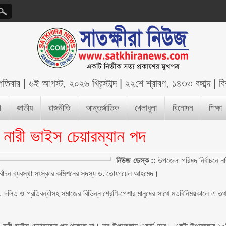
্পতিবার
|
৬ই আগস্ট, ২০২৬ খ্রিস্টাব্দ
|
২২শে শ্রাবণ, ১৪৩৩ বঙ্গাব্দ
|
ব
শ
জাতীয়
রাজনীতি
আন্তর্জাতিক
খেলাধুলা
বিনোদন
শিক্ষা
ে নারী ভাইস চেয়ারম্যান পদ
নিউজ ডেস্ক ::
উপজেলা পরিষদ নির্বাচনে না
ির্বাচন ব্যবস্থা সংস্কার কমিশনের সদস্য ড. তোফায়েল আহমেদ।
্ঠী, দলিত ও প্রতিবন্ধীসহ সমাজের বিভিন্ন শ্রেণি-পেশার মানুষের সাথে মতবিনিময়কালে এ তথ