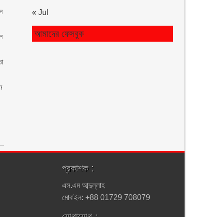
ান
« Jul
আমাদের ফেসবুক
ুল
তা
ধন
প্রকাশক :
এস.এম আব্দুল্লাহ
মোবাইল: +88 01729 708079
যোগাযোগ :