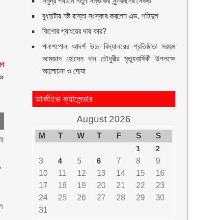
সমুদ্র পর্যটনে নতুন সম্ভাবনা সুন্দরবনের সৈকত
বুধহাটায় নষ্ট রাস্তা সংস্কার করলেন এড. শহিদুল
কিশোর গ্যাংয়ের দায় কার?
পলাশপোল আদর্শ উচ্চ বিদ্যালয়ের প্রতিষ্ঠাতা মরহুম
আমজাদ হোসেন খান চৌধুরীর মৃত্যুবার্ষিকী উপলক্ষে
রণ
আলোচনা ও দোয়া
»
আর্কাইভ ক্যালেন্ডার
August 2026
M
T
W
T
F
S
S
েই
1
2
3
4
5
6
7
8
9
,
10
11
12
13
14
15
16
17
18
19
20
21
22
23
24
25
26
27
28
29
30
োল
31