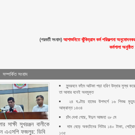
(পরবর্তী সংবাদ)
আশাশুনিতে ঝুঁকিহ্রাস কর্ম পরিকল্পনা অনুমোদনক
কর্মশালা অনুষ্ঠিত
সম্পর্কিত সংবাদ
সুন্দরবনে ফাঁদে আটকা পড়া হরিণ উদ্ধার সুস্থ কর
তা আবার বনেই অবমুক্ত
২৪ ঘণ্টায় হামের উপসর্গে ১৬ শিশুর মৃত্যু
আক্রান্ত ১৪৩৪
চাঁদ দেখা গেছে, ঈদুল আজহা ২৮ মে
ার সাক্ষী সুখরঞ্জন বালীকে
দাম বেড়ে অকটেনের লিটার ১৪০ টাকা, পেট্র
ন এএসপি ফজলুর: ডিবি
১৩৫