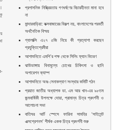
টি
া।
প্রশাসনিক নিষ্ক্রিয়তায় গণধর্ষণের বিচারহীনতা মানা হবে
কু
না
মান্দারবাড়িয়া: কক্সবাজারের বিকল্প নয়, বাংলাদেশের পরবর্তী
অর্থনৈতিক বিস্ময়
ায়
গ্যালাক্সি এ২৭ ৫জি নিয়ে কী প্রত্যাশা করছেন
ধা
প্রযুক্তিপ্রেমীরা
আশাশুনিতে এমপি’র পক্ষ থেকে সিলিং ফ্যান বিতরণ
ঝাউডাঙ্গায় বিনামূল্যে চোখের চিকিৎসা ও ছানি
র-
অপারেশন ক্যাম্প
আশাশুনিতে অবঃ সেনাকল্যাণ সংস্থার কমিটি গঠন
প্রয়াত জাতীয় অধ্যাপক ডা. এম আর খান-এর ৯৮তম
জন্মবার্ষিকী উপলক্ষে দোয়া, প্রামান্য চিত্র প্রদর্শনী ও
আলোচনা সভা
বাতিঘর আর্ট স্পেসে ফারিনা সামহির ‘সাইলেন্ট
এক্সপ্রেশনস’ শীর্ষক একক চিত্র প্রদর্শনী শুরু