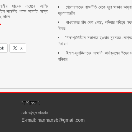
লামীর সাবেক নায়েবে আমির
খেলোয়াড়দের রাজনীতি থেকে দূরে থাকার আহ্ব
ইন সাঈদীর পক্ষে সাফাই সাক্ষ্য
প্রধানমন্ত্রীর
২ সালে
শাওয়ালের চাঁদ দেখা গেছে, শনিবার পবিত্র ঈদ
ফিতর
শিক্ষাপ্রতিষ্ঠানে সভাপতি হওয়ার ন্যূনতম যোগ্য
নির্ধারণ
ok
X
ইমাম-মুয়াজ্জিনদের সম্মানি কার্যক্রমের উদ্বো
শনিবার
সম্পাদক :
মোঃ আব্দুল হান্নান
E-mail: hannansb@gmail.com