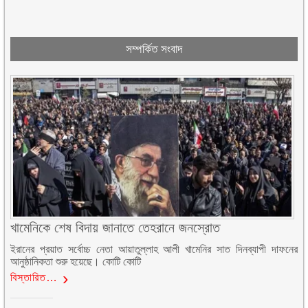
সম্পর্কিত সংবাদ
খামেনিকে শেষ বিদায় জানাতে তেহরানে জনস্রোত
ইরানের প্রয়াত সর্বোচ্চ নেতা আয়াতুল্লাহ আলী খামেনির সাত দিনব্যাপী দাফনের
আনুষ্ঠানিকতা শুরু হয়েছে। কোটি কোটি
বিস্তারিত…