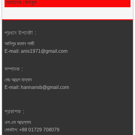
আমাদের ফেসবুক
প্রধান উপদেষ্টা :
আনিসুর রহমান গাজী
E-mail: anis1971@gmail.com
সম্পাদক :
মোঃ আব্দুল হান্নান
E-mail: hannansb@gmail.com
প্রকাশক :
এস.এম আব্দুল্লাহ
মোবাইল: +88 01729 708079