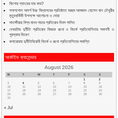
কিশোর গ্যাংয়ের দায় কার?
পলাশপোল আদর্শ উচ্চ বিদ্যালয়ের প্রতিষ্ঠাতা মরহুম আমজাদ হোসেন খান চৌধুরীর
মৃত্যুবার্ষিকী উপলক্ষে আলোচনা ও দোয়া
সাতক্ষীরায় বিশ্ব মানব পাচার প্রতিরোধ দিবস পালিত
দেবহাটায় দুর্নীতি প্রতিরোধ বিষয়ক রচনা ও বিতর্ক প্রতিযোগিতার সমাপনী ও
পুরস্কার বিতরণ
কলারোয়ায় দুর্নীতিবিরোধী বিতর্ক ও রচনা প্রতিযোগিতার সমাপ্তি
আর্কাইভ ক্যালেন্ডার
August 2026
M
T
W
T
F
S
S
1
2
3
4
5
6
7
8
9
10
11
12
13
14
15
16
17
18
19
20
21
22
23
24
25
26
27
28
29
30
31
« Jul