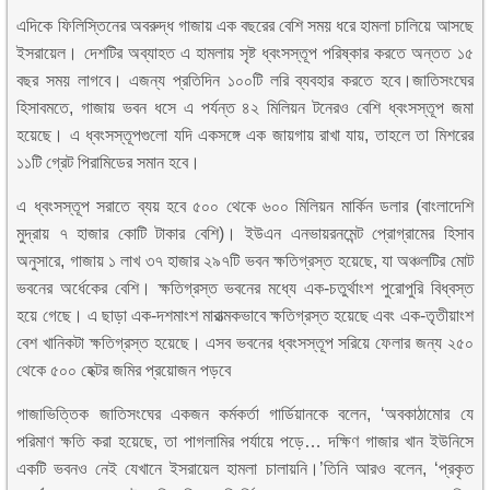
এদিকে ফিলিস্তিনের অবরুদ্ধ গাজায় এক বছরের বেশি সময় ধরে হামলা চালিয়ে আসছে
ইসরায়েল। দেশটির অব্যাহত এ হামলায় সৃষ্ট ধ্বংসস্তূপ পরিষ্কার করতে অন্তত ১৫
বছর সময় লাগবে। এজন্য প্রতিদিন ১০০টি লরি ব্যবহার করতে হবে।জাতিসংঘের
হিসাবমতে, গাজায় ভবন ধসে এ পর্যন্ত ৪২ মিলিয়ন টনেরও বেশি ধ্বংসস্তূপ জমা
হয়েছে। এ ধ্বংসস্তূপগুলো যদি একসঙ্গে এক জায়গায় রাখা যায়, তাহলে তা মিশরের
১১টি গ্রেট পিরামিডের সমান হবে।
এ ধ্বংসস্তূপ সরাতে ব্যয় হবে ৫০০ থেকে ৬০০ মিলিয়ন মার্কিন ডলার (বাংলাদেশি
মুদ্রায় ৭ হাজার কোটি টাকার বেশি)। ইউএন এনভায়রনমেন্ট প্রোগ্রামের হিসাব
অনুসারে, গাজায় ১ লাখ ৩৭ হাজার ২৯৭টি ভবন ক্ষতিগ্রস্ত হয়েছে, যা অঞ্চলটির মোট
ভবনের অর্ধেকের বেশি। ক্ষতিগ্রস্ত ভবনের মধ্যে এক-চতুর্থাংশ পুরোপুরি বিধ্বস্ত
হয়ে গেছে। এ ছাড়া এক-দশমাংশ মারাত্মকভাবে ক্ষতিগ্রস্ত হয়েছে এবং এক-তৃতীয়াংশ
বেশ খানিকটা ক্ষতিগ্রস্ত হয়েছে। এসব ভবনের ধ্বংসস্তূপ সরিয়ে ফেলার জন্য ২৫০
থেকে ৫০০ হেক্টর জমির প্রয়োজন পড়বে
গাজাভিত্তিক জাতিসংঘের একজন কর্মকর্তা গার্ডিয়ানকে বলেন, ‘অবকাঠামোর যে
পরিমাণ ক্ষতি করা হয়েছে, তা পাগলামির পর্যায়ে পড়ে… দক্ষিণ গাজার খান ইউনিসে
একটি ভবনও নেই যেখানে ইসরায়েল হামলা চালায়নি।’তিনি আরও বলেন, ‘প্রকৃত