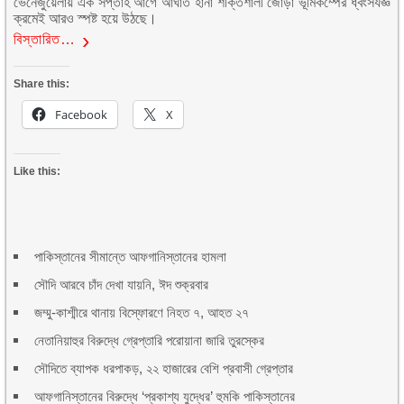
ভেনেজুয়েলায় এক সপ্তাহ আগে আঘাত হানা শক্তিশালী জোড়া ভূমিকম্পের ধ্বংসযজ্ঞ
ক্রমেই আরও স্পষ্ট হয়ে উঠছে।
বিস্তারিত…
Share this:
Facebook
X
Like this:
পাকিস্তানের সীমান্তে আফগানিস্তানের হামলা
সৌদি আরবে চাঁদ দেখা যায়নি, ঈদ শুক্রবার
জম্মু-কাশ্মীরে থানায় বিস্ফোরণে নিহত ৭, আহত ২৭
নেতানিয়াহুর বিরুদ্ধে গ্রেপ্তারি পরোয়ানা জারি তুরস্কের
সৌদিতে ব্যাপক ধরপাকড়, ২২ হাজারের বেশি প্রবাসী গ্রেপ্তার
আফগানিস্তানের বিরুদ্ধে ‘প্রকাশ্য যুদ্ধের’ হুমকি পাকিস্তানের