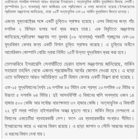
এরইমধ্যে সামরিক সক্ষমতা আরও বাড়াচ্ছে ইসরায়েল। অত্যাধুনিক মার্কিন যুদ্ধবিমান কিনছে দেশটি।
বৃহস্পতিবার (০৭ নভেম্বর) আল জাজিরার এক প্রতিবেদনে এ তথ্য জানানো হয়েছে।ইসরায়েলের
প্রতিরক্ষা মন্ত্রণালয় জানিয়েছে, তারা ২৫টি অত্যাধুনিক এফ-১৫ মার্কিন যুদ্ধবিমান কিনতে চলেছে।
এজন্য যুক্তরাষ্ট্রের সঙ্গে একটি চুক্তিও স্বাক্ষর হয়েছে। এসব বিমানের জন্য পাঁচ
দশমিক ২ বিলিয়ন ডলার অর্থ ব্যয় করবে তারা। এক বিবৃতিতে মন্ত্রণালয়
জানিয়েছে,প্রতিরক্ষা মন্ত্রণায় গত বুধবার (০৬ নভেম্বর) পরবর্তী প্রজন্মের এফ-১৬
যুদ্ধবিমান কেনার জন্য একটি বিশাল চুক্তি স্বাক্ষর করেছে। এ চুক্তির অধীনে
আমেরিকান কোম্পানি বোয়িং দ্বারা নির্মিত ২৫টি উন্নত যুদ্ধবিমান ক্রয় করা হবে।
তেলআবিবে ইসরায়েলি সেনাঘাঁটিতে ড্রোন হামলা মন্ত্রণালয় জানিয়েছে, মার্কিন
সহায়তা তহবিল থেকে এজন্য প্রয়োজনীয় অর্থের জোগান দেওয়া হবে। এ ছাড়া
এতে ভবিষ্যতে আরও অতিরিক্ত ২৫টি বিমান কেনার একটি বিকল্প রাখা হয়েছে।
এফ-১৫ যুদ্ধবিমানের দৈর্ঘ্য ১৯ দশমিক ৪৫ মিটান এবং প্রস্থ ১৩ দশমিক ০৫ মিটার ও
উচ্চতা ৫ দশমকি ৬৪ মিটার। দুই আসনবিশিষ্ট এ বিমানের খালি অবস্থায় ওজন ১৪
হাজার ৫০০ কেজি আর সর্বোচ্চ ধারণক্ষমতা ৩৭ হাজার কেজি। অত্যাধুনিক এ বিমানটি
২২ ফুট লম্বা পর্যন্ত হাইপারসনিক অস্ত্র ছুড়তে পারে। মার্কিন মিত্র দেশগুলো এ
বিমানের একচেটিয়া ব্যবহারকারী দেশ। ফলে এর ব্যবহারকারীর সংখ্যাও সীমিত।
ইসরায়েলের কাছে এ ধরনের বিমান রয়েছে। এ ছাড়া জাপান ও সৌদি আরবের বহরেও
এ ধরনের বিমান দেখা যায়।