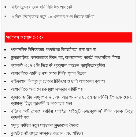
থাইল্যান্ডের সাবেক রানি সিরিকিত আর নেই
৭ দিনে ইউক্রেনের নতুন ১০ এলাকার দখল নিয়েছে রাশিয়া
সর্বশেষ সংবাদ >>>
প্রশাসনিক নিষ্ক্রিয়তায় গণধর্ষণের বিচারহীনতা মানা হবে না
মান্দারবাড়িয়া: কক্সবাজারের বিকল্প নয়, বাংলাদেশের পরবর্তী অর্থনৈতিক বিস্ময়
গ্যালাক্সি এ২৭ ৫জি নিয়ে কী প্রত্যাশা করছেন প্রযুক্তিপ্রেমীরা
আশাশুনিতে এমপি’র পক্ষ থেকে সিলিং ফ্যান বিতরণ
ঝাউডাঙ্গায় বিনামূল্যে চোখের চিকিৎসা ও ছানি অপারেশন ক্যাম্প
আশাশুনিতে অবঃ সেনাকল্যাণ সংস্থার কমিটি গঠন
প্রয়াত জাতীয় অধ্যাপক ডা. এম আর খান-এর ৯৮তম জন্মবার্ষিকী উপলক্ষে দোয়া,
প্রামান্য চিত্র প্রদর্শনী ও আলোচনা সভা
বাতিঘর আর্ট স্পেসে ফারিনা সামহির ‘সাইলেন্ট এক্সপ্রেশনস’ শীর্ষক একক চিত্র
প্রদর্শনী শুরু
সমুদ্র পর্যটনে নতুন সম্ভাবনা সুন্দরবনের সৈকত
বুধহাটায় নষ্ট রাস্তা সংস্কার করলেন এড. শহিদুল