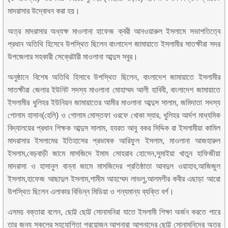
মাদরাসার উদ্বোধন করা হয়।
অত্র মাদরাসার অধ্যক্ষ মাওলানা হাফেজ ক্বরী আনওয়ারুল ইসলামে সভাপতিত্বে
প্রধান অতিথি হিসেবে উপস্থিত ছিলেন বাংলাদেশ জামায়াতে ইসলামীর সাতক্ষীরা সদর
উপজেলার সহকারী সেক্রেটারী মাওলানা আব্দুস সবুর।
অনুষ্ঠানে বিশেষ অতিথি হিসাবে উপস্থিত ছিলেন, বাংলাদেশ জামায়াতে ইসলামীর
সাতক্ষীরা জেলার ইউনিট সদস্য মাওলানা মোহাম্মদ আলী হাবিবী, বাংলাদেশ জামায়াতে
ইসলামীর ধুলিহর ইউনিয়ন জামায়াতের আমীর মাওলানা আব্দুস সালাম, জমিদাতা সদস্য
গোলাম হাসান(হেলি) ও গোলাম মোস্তফা ওরফে খোকা স্যার, ধুলিহর আর্দশ মাধ্যমিক
বিদ্যালয়ের প্রধান শিক্ষক আব্দুস সালাম, হযরত আবু বকর সিদ্দিক রা ইসলামীয়া কামিল
মাদরাসার ইসলামের ইতিহাসের প্রভাষক আরিফুল ইসলাম, মাওলানা আজহারুল
ইসলাম,বেড়বাড়ী জামে মাসজিদে ইমাম সোহরাব হোসেন,সুমাইয়া খাতুন হাফিজীয়া
মাদরাসা ও হাসানুল বান্না জামে মাসজিদের প্রতিষ্ঠাতা আবদুল ওয়াহাব,আজিজুল
ইসলাম,হাফেজ আছাদুল ইসলাম,শামীম আহম্মেদ লাভলু,আলমগীর কবীর এছাড়া আরো
উপস্থিত ছিলেন এলাকার বিভিন্ন মিডিয়া ও গন্যমান্য ব্যক্তি বর্গ।
এসময় বক্তারা বলেন, ছোট্ট ছোট্ট সোনামনিরা যাতে ইসলামী শিক্ষা অর্জন করতে পারে
তার জন্য সকলের সহযোগিতা প্রয়োজন আপনারা আপনাদের ছোট্ট সোনামনিদের অত্র