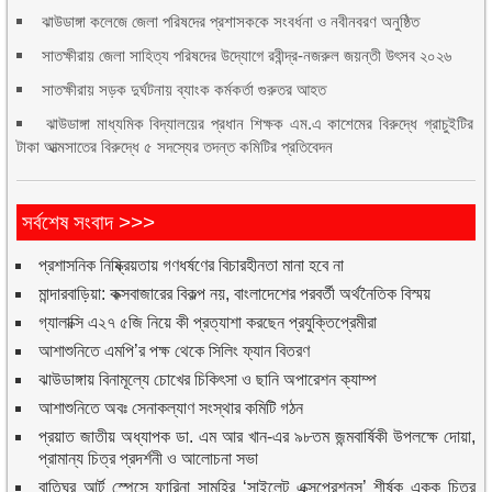
ঝাউডাঙ্গা কলেজে জেলা পরিষদের প্রশাসককে সংবর্ধনা ও নবীনবরণ অনুষ্ঠিত
সাতক্ষীরায় জেলা সাহিত্য পরিষদের উদ্যোগে রবীন্দ্র-নজরুল জয়ন্তী উৎসব ২০২৬
সাতক্ষীরায় সড়ক দুর্ঘটনায় ব্যাংক কর্মকর্তা গুরুতর আহত
ঝাউডাঙ্গা মাধ্যমিক বিদ্যালয়ের প্রধান শিক্ষক এম.এ কাশেমের বিরুদ্ধে গ্রাচুইটির
টাকা আত্মসাতের বিরুদ্ধে ৫ সদস্যের তদন্ত কমিটির প্রতিবেদন
সর্বশেষ সংবাদ >>>
প্রশাসনিক নিষ্ক্রিয়তায় গণধর্ষণের বিচারহীনতা মানা হবে না
মান্দারবাড়িয়া: কক্সবাজারের বিকল্প নয়, বাংলাদেশের পরবর্তী অর্থনৈতিক বিস্ময়
গ্যালাক্সি এ২৭ ৫জি নিয়ে কী প্রত্যাশা করছেন প্রযুক্তিপ্রেমীরা
আশাশুনিতে এমপি’র পক্ষ থেকে সিলিং ফ্যান বিতরণ
ঝাউডাঙ্গায় বিনামূল্যে চোখের চিকিৎসা ও ছানি অপারেশন ক্যাম্প
আশাশুনিতে অবঃ সেনাকল্যাণ সংস্থার কমিটি গঠন
প্রয়াত জাতীয় অধ্যাপক ডা. এম আর খান-এর ৯৮তম জন্মবার্ষিকী উপলক্ষে দোয়া,
প্রামান্য চিত্র প্রদর্শনী ও আলোচনা সভা
বাতিঘর আর্ট স্পেসে ফারিনা সামহির ‘সাইলেন্ট এক্সপ্রেশনস’ শীর্ষক একক চিত্র