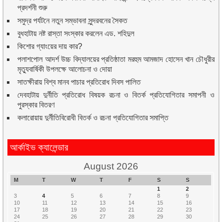
প্রদর্শনী শুরু
সমুদ্র পর্যটনে নতুন সম্ভাবনা সুন্দরবনের সৈকত
বুধহাটায় নষ্ট রাস্তা সংস্কার করলেন এড. শহিদুল
কিশোর গ্যাংয়ের দায় কার?
পলাশপোল আদর্শ উচ্চ বিদ্যালয়ের প্রতিষ্ঠাতা মরহুম আমজাদ হোসেন খান চৌধুরীর
মৃত্যুবার্ষিকী উপলক্ষে আলোচনা ও দোয়া
সাতক্ষীরায় বিশ্ব মানব পাচার প্রতিরোধ দিবস পালিত
দেবহাটায় দুর্নীতি প্রতিরোধ বিষয়ক রচনা ও বিতর্ক প্রতিযোগিতার সমাপনী ও
পুরস্কার বিতরণ
কলারোয়ায় দুর্নীতিবিরোধী বিতর্ক ও রচনা প্রতিযোগিতার সমাপ্তি
আর্কাইভ ক্যালেন্ডার
August 2026
M
T
W
T
F
S
S
1
2
3
4
5
6
7
8
9
10
11
12
13
14
15
16
17
18
19
20
21
22
23
24
25
26
27
28
29
30