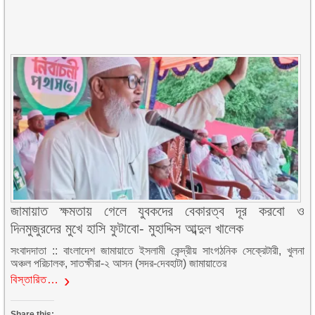
জামায়াত ক্ষমতায় গেলে যুবকদের বেকারত্ব দূর করবো ও
দিনমুজুরদের মুখে হাসি ফুটাবো- মুহাদ্দিস আব্দুল খালেক
সংবাদদাতা :: বাংলাদেশ জামায়াতে ইসলামী কেন্দ্রীয় সাংগঠনিক সেক্রেটারী, খুলনা
অঞ্চল পরিচালক, সাতক্ষীরা-২ আসন (সদর-দেবহাটা) জামায়াতের
বিস্তারিত…
Share this: