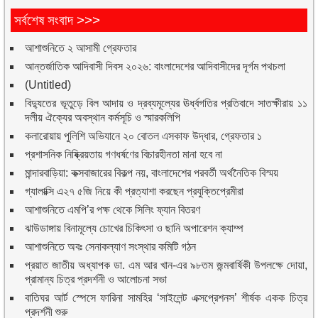
সর্বশেষ সংবাদ >>>
আশাশুনিতে ২ আসামী গ্রেফতার
আন্তর্জাতিক আদিবাসী দিবস ২০২৬: বাংলাদেশের আদিবাসীদের দূর্গম পথচলা
(Untitled)
বিদ্যুতের ভূতুড়ে বিল আদায় ও দ্রব্যমূল্যের ঊর্ধ্বগতির প্রতিবাদে সাতক্ষীরায় ১১
দলীয় ঐক্যের অবস্থান কর্মসূচি ও স্মারকলিপি
কলারোয়ায় পুলিশি অভিযানে ২০ বোতল এসকাফ উদ্ধার, গ্রেফতার ১
প্রশাসনিক নিষ্ক্রিয়তায় গণধর্ষণের বিচারহীনতা মানা হবে না
মান্দারবাড়িয়া: কক্সবাজারের বিকল্প নয়, বাংলাদেশের পরবর্তী অর্থনৈতিক বিস্ময়
গ্যালাক্সি এ২৭ ৫জি নিয়ে কী প্রত্যাশা করছেন প্রযুক্তিপ্রেমীরা
আশাশুনিতে এমপি’র পক্ষ থেকে সিলিং ফ্যান বিতরণ
ঝাউডাঙ্গায় বিনামূল্যে চোখের চিকিৎসা ও ছানি অপারেশন ক্যাম্প
আশাশুনিতে অবঃ সেনাকল্যাণ সংস্থার কমিটি গঠন
প্রয়াত জাতীয় অধ্যাপক ডা. এম আর খান-এর ৯৮তম জন্মবার্ষিকী উপলক্ষে দোয়া,
প্রামান্য চিত্র প্রদর্শনী ও আলোচনা সভা
বাতিঘর আর্ট স্পেসে ফারিনা সামহির ‘সাইলেন্ট এক্সপ্রেশনস’ শীর্ষক একক চিত্র
প্রদর্শনী শুরু