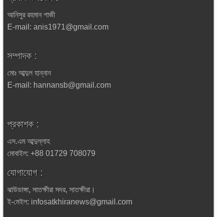
আনিসুর রহমান গাজী
E-mail: anis1971@gmail.com
সম্পাদক :
মোঃ আব্দুল হান্নান
E-mail: hannansb@gmail.com
প্রকাশক :
এস.এম আব্দুল্লাহ
মোবাইল: +88 01729 708079
যোগাযোগ :
ঝাউডাঙ্গা, সাতক্ষীরা সদর, সাতক্ষীরা।
ই-মেইল: infosatkhiranews@gmail.com