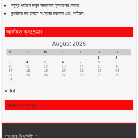
সমুদ্র পর্যটনে নতুন সম্ভাবনা সুন্দরবনের সৈকত
বুধহাটায় নষ্ট রাস্তা সংস্কার করলেন এড. শহিদুল
আর্কাইভ ক্যালেন্ডার
August 2026
M
T
W
T
F
S
S
1
2
3
4
5
6
7
8
9
10
11
12
13
14
15
16
17
18
19
20
21
22
23
24
25
26
27
28
29
30
31
« Jul
আমাদের ফেসবুক
প্রধান উপদেষ্টা :