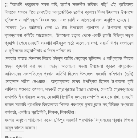
;;
“আগামী প্রজন্মকে সক্ষম করি, দুর্যোগ সহনশীল ভবিষাৎ গড়ি” এই প্রতিবাদ্য
বিষয়কে সামনে নিয়ে দেবহাটায় আন্তর্জাতিক দুর্যোগ প্রশমন দিবস উদযাপন উপলক্ষে
ভূমিকম্প ও অগ্নিকান্ড বিষয়ক মহড়া এবং র‌্যালী ও আলোচনা সভা অনুষ্ঠিত হয়েছে।
সোমবার (১৩ অক্টোবর) বেলা ১১ টায় উপজেলা প্রশাসন ও উপজেলা দুর্যোগ
ব্যবস্থাপনা কমিটির আয়োজনে, উপজেলা চত্বর থেকে একটি র‌্যালী বিভিন্ন সড়ক
প্রদক্ষিণ শেষে দেবহাটা সরকারি হাইস্কুল মাঠে আলোচনা সভা, ওয়ার্ল্ড ভিশন বাংলাদেশ
ও সুশীলনের সহযোগীতায় এ দিবস পালিত হয়।
দেবহাটা ফায়ার স্টেশনের লিডার ইউনুস আলীর নেতৃত্বে ভূমিকম্প ও অগ্নিকান্ড বিষয়ক
মহড়া প্রদর্শণ করা হয়। এছাড়া আলোচনা সভায় উপজেলা প্রকল্প বাস্তবায়ন
অফিসারের সভাপতিত্বে প্রধান অতিথি ছিলেন উপজেলা সহকারী কমিশনার (ভূমি)
মোহাম্মাদ শরীফ নেওয়াজ। অন্যান্যদের মধ্যে উপস্থিত ছিলেন উপজেলা কৃষি
অফিসার শওকাত ওসমান, সহকারী প্রোগ্রামার ইমরান হোসেন, দেবহাটা প্রেসক্লাবের
সভাপতি মীর খায়রুল আলম, দেবহাটা রিপোর্টাস ক্লাবের সভাপতি আর,কে বাপ্পা, দেবহাটা
মডেল সরকারি প্রাথমিক বিদ্যালয়ের শিক্ষক প্রশান্ত কুমার মন্ডল সহ বিভিন্ন দপ্তরের
কর্মকর্তা, এনজিও প্রতিনিধি, শিক্ষক, শিক্ষার্থীরা।
সমগ্র অনুষ্ঠান পরিচালনা করেন চন্ডিপুর সরকারি প্রাথমিক বিদ্যালয়ের প্রধান শিক্ষক
আবুল কালাম আজাদ।
Share this: