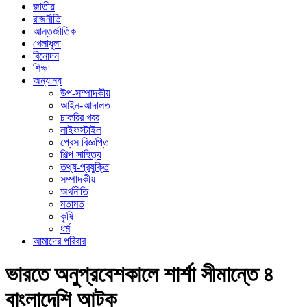
জাতীয়
রাজনীতি
আন্তর্জাতিক
খেলাধুলা
বিনোদন
শিক্ষা
অন্যান্য
উপ-সম্পাদকীয়
আইন-আদালত
চাকরির খবর
লাইফস্টাইল
প্রেস বিজ্ঞপ্তি
শিল্প সাহিত্য
তথ্য-প্রযুক্তি
সম্পাদকীয়
অর্থনীতি
মতামত
কৃষি
ধর্ম
আমাদের পরিবার
ভারতে অনুপ্রবেশকালে শার্শা সীমান্তে ৪
বাংলাদেশি আটক