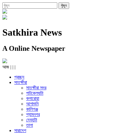
Satkhira News
A Online Newspaper
আজ
|
|
|
প্রচ্ছদ
সাতক্ষীরা
সাতক্ষীরা সদর
পাটকেলঘাটা
কলারোয়া
আশাশুনি
কালিগঞ্জ
শ্যামনগর
দেবহাটা
তালা
সারাদেশ