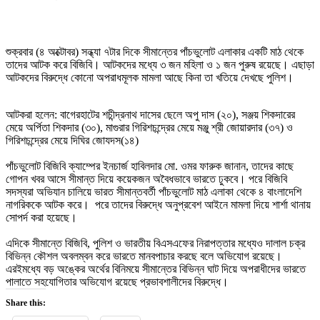
শুক্রবার (৪ অক্টোবর) সন্ধ্যা ৭টার দিকে সীমান্তের পাঁচভুলোট এলাকার একটি মাঠ থেকে
তাদের আটক করে বিজিবি। আটকদের মধ্যে ৩ জন মহিলা ও ১ জন পুরুষ রয়েছে। এছাড়া
আটকদের বিরুদ্ধে কোনো অপরাধমূলক মামলা আছে কিনা তা খতিয়ে দেখছে পুলিশ।
আটকরা হলেন: বাগেরহাটের শচীন্দ্রনাথ দাসের ছেলে অপু দাস (২০), সঞ্জয় শিকদারের
মেয়ে অর্পিতা শিকদার (৩০), মাগুরার গিরিশচন্দ্রের মেয়ে মঞ্জু শ্রী জোয়ারদার (৩৭) ও
গিরিশচন্দ্রের মেয়ে দিঘির জোযদস(১৪)
পাঁচভুলোট বিজিবি ক্যাম্পের ইনচার্জ হাবিলদার মো. ওমর ফারুক জানান, তাদের কাছে
গোপন খবর আসে সীমান্ত দিয়ে কয়েকজন অবৈধভাবে ভারতে ঢুকবে। পরে বিজিবি
সদস্যরা অভিযান চালিয়ে ভারত সীমান্তবর্তী পাঁচভুলোট মাঠ এলাকা থেকে ৪ বাংলাদেশি
নাগরিককে আটক করে। পরে তাদের বিরুদ্ধে অনুপ্রবেশ আইনে মামলা দিয়ে শার্শা থানায়
সোপর্দ করা হয়েছে।
এদিকে সীমান্তে বিজিবি, পুলিশ ও ভারতীয় বিএসএফের নিরাপত্তার মধ্যেও দালাল চক্র
বিভিন্ন কৌশল অবলম্বন করে ভারতে মানবপাচার করছে বলে অভিযোগ রয়েছে।
এরইমধ্যে বড় অঙ্কের অর্থের বিনিময়ে সীমান্তের বিভিন্ন ঘাট দিয়ে অপরাধীদের ভারতে
পালাতে সহযোগিতার অভিযোগ রয়েছে প্রভাবশালীদের বিরুদ্ধে।
Share this: