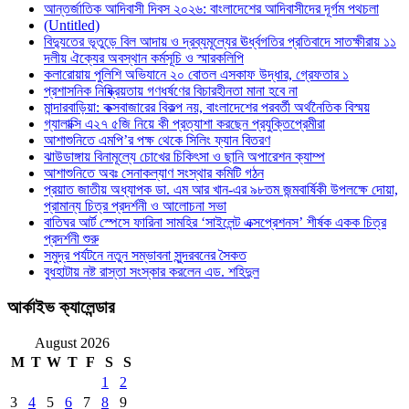
আন্তর্জাতিক আদিবাসী দিবস ২০২৬: বাংলাদেশের আদিবাসীদের দূর্গম পথচলা
(Untitled)
বিদ্যুতের ভূতুড়ে বিল আদায় ও দ্রব্যমূল্যের ঊর্ধ্বগতির প্রতিবাদে সাতক্ষীরায় ১১
দলীয় ঐক্যের অবস্থান কর্মসূচি ও স্মারকলিপি
কলারোয়ায় পুলিশি অভিযানে ২০ বোতল এসকাফ উদ্ধার, গ্রেফতার ১
প্রশাসনিক নিষ্ক্রিয়তায় গণধর্ষণের বিচারহীনতা মানা হবে না
মান্দারবাড়িয়া: কক্সবাজারের বিকল্প নয়, বাংলাদেশের পরবর্তী অর্থনৈতিক বিস্ময়
গ্যালাক্সি এ২৭ ৫জি নিয়ে কী প্রত্যাশা করছেন প্রযুক্তিপ্রেমীরা
আশাশুনিতে এমপি’র পক্ষ থেকে সিলিং ফ্যান বিতরণ
ঝাউডাঙ্গায় বিনামূল্যে চোখের চিকিৎসা ও ছানি অপারেশন ক্যাম্প
আশাশুনিতে অবঃ সেনাকল্যাণ সংস্থার কমিটি গঠন
প্রয়াত জাতীয় অধ্যাপক ডা. এম আর খান-এর ৯৮তম জন্মবার্ষিকী উপলক্ষে দোয়া,
প্রামান্য চিত্র প্রদর্শনী ও আলোচনা সভা
বাতিঘর আর্ট স্পেসে ফারিনা সামহির ‘সাইলেন্ট এক্সপ্রেশনস’ শীর্ষক একক চিত্র
প্রদর্শনী শুরু
সমুদ্র পর্যটনে নতুন সম্ভাবনা সুন্দরবনের সৈকত
বুধহাটায় নষ্ট রাস্তা সংস্কার করলেন এড. শহিদুল
আর্কাইভ ক্যালেন্ডার
August 2026
M
T
W
T
F
S
S
1
2
3
4
5
6
7
8
9