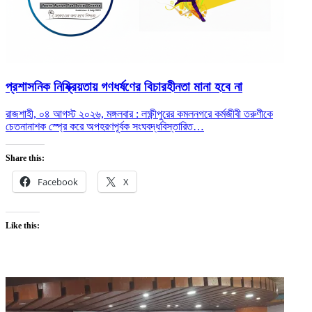
প্রশাসনিক নিষ্ক্রিয়তায় গণধর্ষণের বিচারহীনতা মানা হবে না
রাজশাহী, ০৪ আগস্ট ২০২৬, মঙ্গলবার : লক্ষ্ণীপুরের কমলনগরে কর্মজীবী তরুণীকে
চেতনানাশক স্প্রে করে অপহরণপূর্বক সংঘবদ্ধ
বিস্তারিত…
Share this:
Facebook
X
Like this: