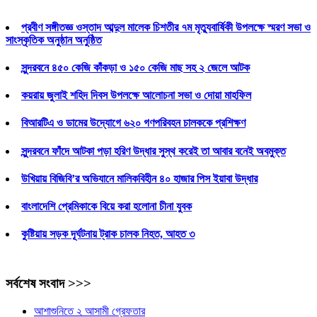
প্রবীণ সঙ্গীতজ্ঞ ওস্তাদ আব্দুল মালেক চিশতীর ৭ম মৃত্যুবার্ষিকী উপলক্ষে স্মরণ সভা ও
সাংস্কৃতিক অনুষ্ঠান অনুষ্ঠিত
সুন্দরবনে ৪৫০ কেজি কাঁকড়া ও ১৫০ কেজি মাছ সহ ২ জেলে আটক
কয়রায় জুলাই শহিদ দিবস উপলক্ষে আলোচনা সভা ও দোয়া মাহফিল
বিআরটিএ ও ডামের উদ্যোগে ৬২০ গণপরিবহন চালককে প্রশিক্ষণ
সুন্দরবনে ফাঁদে আটকা পড়া হরিণ উদ্ধার সুস্থ করেই তা আবার বনেই অবমুক্ত
উখিয়ায় বিজিবি’র অভিযানে মালিকবিহীন ৪০ হাজার পিস ইয়াবা উদ্ধার
বাংলাদেশি প্রেমিকাকে বিয়ে করা হলোনা চীনা যুবক
কুষ্টিয়ায় সড়ক দূর্ঘটনায় ট্রাক চালক নিহত, আহত ৩
সর্বশেষ সংবাদ >>>
আশাশুনিতে ২ আসামী গ্রেফতার