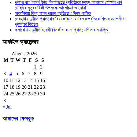
পলাশপোল আদর্শ উচ্চ বিদ্যালয়ের প্রতিষ্ঠাতা মরহুম আমজাদ হোসেন খান
চৌধুরীর মৃত্যুবার্ষিকী উপলক্ষে আলোচনা ও দোয়া
সাতক্ষীরায় বিশ্ব মানব পাচার প্রতিরোধ দিবস পালিত
দেবহাটায় দুর্নীতি প্রতিরোধ বিষয়ক রচনা ও বিতর্ক প্রতিযোগিতার সমাপনী ও
পুরস্কার বিতরণ
কলারোয়ায় দুর্নীতিবিরোধী বিতর্ক ও রচনা প্রতিযোগিতার সমাপ্তি
আর্কাইভ ক্যালেন্ডার
August 2026
M
T
W
T
F
S
S
1
2
3
4
5
6
7
8
9
10
11
12
13
14
15
16
17
18
19
20
21
22
23
24
25
26
27
28
29
30
31
« Jul
আমাদের ফেসবুক