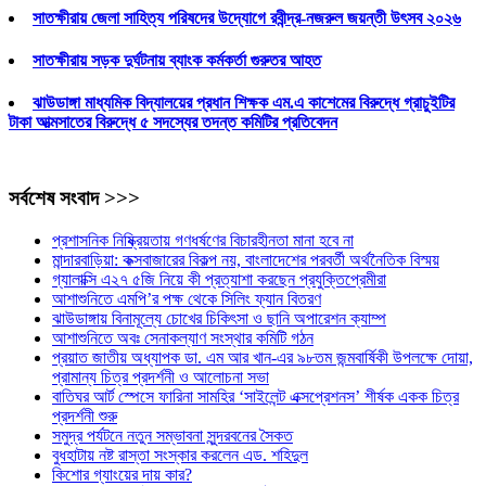
সাতক্ষীরায় জেলা সাহিত্য পরিষদের উদ্যোগে রবীন্দ্র-নজরুল জয়ন্তী উৎসব ২০২৬
সাতক্ষীরায় সড়ক দুর্ঘটনায় ব্যাংক কর্মকর্তা গুরুতর আহত
ঝাউডাঙ্গা মাধ্যমিক বিদ্যালয়ের প্রধান শিক্ষক এম.এ কাশেমের বিরুদ্ধে গ্রাচুইটির
টাকা আত্মসাতের বিরুদ্ধে ৫ সদস্যের তদন্ত কমিটির প্রতিবেদন
সর্বশেষ সংবাদ >>>
প্রশাসনিক নিষ্ক্রিয়তায় গণধর্ষণের বিচারহীনতা মানা হবে না
মান্দারবাড়িয়া: কক্সবাজারের বিকল্প নয়, বাংলাদেশের পরবর্তী অর্থনৈতিক বিস্ময়
গ্যালাক্সি এ২৭ ৫জি নিয়ে কী প্রত্যাশা করছেন প্রযুক্তিপ্রেমীরা
আশাশুনিতে এমপি’র পক্ষ থেকে সিলিং ফ্যান বিতরণ
ঝাউডাঙ্গায় বিনামূল্যে চোখের চিকিৎসা ও ছানি অপারেশন ক্যাম্প
আশাশুনিতে অবঃ সেনাকল্যাণ সংস্থার কমিটি গঠন
প্রয়াত জাতীয় অধ্যাপক ডা. এম আর খান-এর ৯৮তম জন্মবার্ষিকী উপলক্ষে দোয়া,
প্রামান্য চিত্র প্রদর্শনী ও আলোচনা সভা
বাতিঘর আর্ট স্পেসে ফারিনা সামহির ‘সাইলেন্ট এক্সপ্রেশনস’ শীর্ষক একক চিত্র
প্রদর্শনী শুরু
সমুদ্র পর্যটনে নতুন সম্ভাবনা সুন্দরবনের সৈকত
বুধহাটায় নষ্ট রাস্তা সংস্কার করলেন এড. শহিদুল
কিশোর গ্যাংয়ের দায় কার?