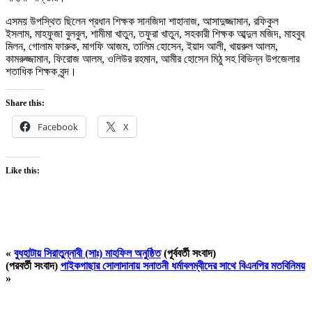
এসময় উপস্থিত ছিলেন প্রধান শিক্ষক সানজিদা শাহানাজ, আসাদুজ্জামান, রফিকুল
ইসলাম, মাহফুজা বুলবুল, শামীমা খাতুন, তফুরা খাতুন, সহকারী শিক্ষক আব্দুল মজিদ, মাহবুব
মিলন, গোলাম ফারুক, মাগফি আজম, তালিম হোসেন, ইয়াদ আলী, খায়রুল আলম,
কামরুজ্জামান, ফিরোজ আলম, ওলিউর রহমান, আমীর হোসেন মিঠু সহ বিভিন্ন উপজেলার
শতাধিক শিক্ষক বৃন্দ।
Share this:
Facebook
X
Like this:
«
বুধহাটায় সিরাতুন্নাবী (সাঃ) মাহফিল অনুষ্ঠিত
(পূর্ববর্তী সংবাদ)
(পরবর্তী সংবাদ)
পাইকগাছার সোলাদানায় সনাতনী ধর্মাবলম্বীদের সাথে বিএনপির মতবিনিময়
»