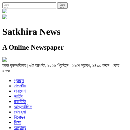
Satkhira News
A Online Newspaper
আজ
বৃহস্পতিবার
|
৬ই আগস্ট, ২০২৬ খ্রিস্টাব্দ
|
২২শে শ্রাবণ, ১৪৩৩ বঙ্গাব্দ
|
ভোর
৫:৫৫
প্রচ্ছদ
সাতক্ষীরা
সারাদেশ
জাতীয়
রাজনীতি
আন্তর্জাতিক
খেলাধুলা
বিনোদন
শিক্ষা
অন্যান্য