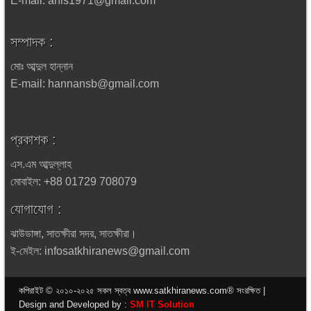
E-mail: anis1971@gmail.com
সম্পাদক :
মোঃ আব্দুল হান্নান
E-mail: hannansb@gmail.com
প্রকাশক :
এস.এম আব্দুল্লাহ
মোবাইল: +88 01729 708079
যোগাযোগ :
ঝাউডাঙ্গা, সাতক্ষীরা সদর, সাতক্ষীরা।
ই-মেইল: infosatkhiranews@gmail.com
কপিরাইট © ২০১০-২০২৫ সকল স্বত্ব www.satkhiranews.com® সংরক্ষিত |
Design and Developed by :
SM IT Solution