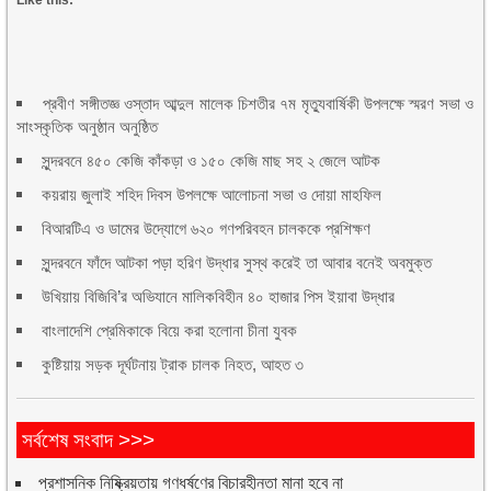
প্রবীণ সঙ্গীতজ্ঞ ওস্তাদ আব্দুল মালেক চিশতীর ৭ম মৃত্যুবার্ষিকী উপলক্ষে স্মরণ সভা ও
সাংস্কৃতিক অনুষ্ঠান অনুষ্ঠিত
সুন্দরবনে ৪৫০ কেজি কাঁকড়া ও ১৫০ কেজি মাছ সহ ২ জেলে আটক
কয়রায় জুলাই শহিদ দিবস উপলক্ষে আলোচনা সভা ও দোয়া মাহফিল
বিআরটিএ ও ডামের উদ্যোগে ৬২০ গণপরিবহন চালককে প্রশিক্ষণ
সুন্দরবনে ফাঁদে আটকা পড়া হরিণ উদ্ধার সুস্থ করেই তা আবার বনেই অবমুক্ত
উখিয়ায় বিজিবি’র অভিযানে মালিকবিহীন ৪০ হাজার পিস ইয়াবা উদ্ধার
বাংলাদেশি প্রেমিকাকে বিয়ে করা হলোনা চীনা যুবক
কুষ্টিয়ায় সড়ক দূর্ঘটনায় ট্রাক চালক নিহত, আহত ৩
সর্বশেষ সংবাদ >>>
প্রশাসনিক নিষ্ক্রিয়তায় গণধর্ষণের বিচারহীনতা মানা হবে না