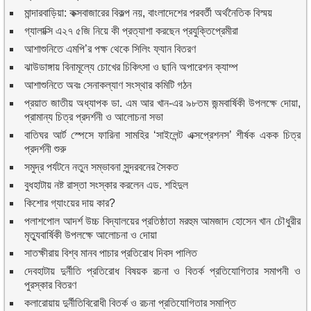
মান্দারবাড়িয়া: কক্সবাজারের বিকল্প নয়, বাংলাদেশের পরবর্তী অর্থনৈতিক বিস্ময়
গ্যালাক্সি এ২৭ ৫জি নিয়ে কী প্রত্যাশা করছেন প্রযুক্তিপ্রেমীরা
আশাশুনিতে এমপি’র পক্ষ থেকে সিলিং ফ্যান বিতরণ
ঝাউডাঙ্গায় বিনামূল্যে চোখের চিকিৎসা ও ছানি অপারেশন ক্যাম্প
আশাশুনিতে অবঃ সেনাকল্যাণ সংস্থার কমিটি গঠন
প্রয়াত জাতীয় অধ্যাপক ডা. এম আর খান-এর ৯৮তম জন্মবার্ষিকী উপলক্ষে দোয়া,
প্রামান্য চিত্র প্রদর্শনী ও আলোচনা সভা
বাতিঘর আর্ট স্পেসে ফারিনা সামহির ‘সাইলেন্ট এক্সপ্রেশনস’ শীর্ষক একক চিত্র
প্রদর্শনী শুরু
সমুদ্র পর্যটনে নতুন সম্ভাবনা সুন্দরবনের সৈকত
বুধহাটায় নষ্ট রাস্তা সংস্কার করলেন এড. শহিদুল
কিশোর গ্যাংয়ের দায় কার?
পলাশপোল আদর্শ উচ্চ বিদ্যালয়ের প্রতিষ্ঠাতা মরহুম আমজাদ হোসেন খান চৌধুরীর
মৃত্যুবার্ষিকী উপলক্ষে আলোচনা ও দোয়া
সাতক্ষীরায় বিশ্ব মানব পাচার প্রতিরোধ দিবস পালিত
দেবহাটায় দুর্নীতি প্রতিরোধ বিষয়ক রচনা ও বিতর্ক প্রতিযোগিতার সমাপনী ও
পুরস্কার বিতরণ
কলারোয়ায় দুর্নীতিবিরোধী বিতর্ক ও রচনা প্রতিযোগিতার সমাপ্তি