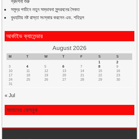
প্রদর্শনী শুরু
সমুদ্র পর্যটনে নতুন সম্ভাবনা সুন্দরবনের সৈকত
বুধহাটায় নষ্ট রাস্তা সংস্কার করলেন এড. শহিদুল
আর্কাইভ ক্যালেন্ডার
August 2026
M
T
W
T
F
S
S
1
2
3
4
5
6
7
8
9
10
11
12
13
14
15
16
17
18
19
20
21
22
23
24
25
26
27
28
29
30
31
« Jul
আমাদের ফেসবুক