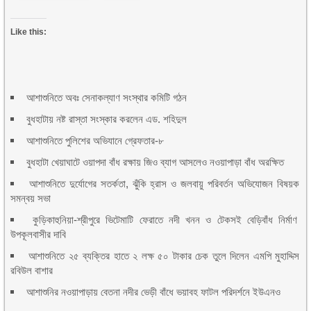
Like this:
আশাশুনিতে অবঃ সেনাকল্যাণ সংস্থার কমিটি গঠন
বুধহাটায় নষ্ট রাস্তা সংস্কার করলেন এড. শহিদুল
আশাশুনিতে পুলিশের অভিযানে গ্রেফতার-৮
বুধহাটা খেয়াঘাটে ওয়াপদা বাঁধ রক্ষায় জিও ব্যাগ আসলেও নওয়াপাড়া বাঁধ অরক্ষিত
আশাশুনিতে দুর্যোগের সতর্কতা, ঝুঁকি হ্রাস ও জলবায়ু পরিবর্তন অভিযোজন বিষয়ক
সমন্বয় সভা
কুড়িকাহুনিয়া-শ্রীপুরে ভিটেমাটি ফেরাতে নদী খনন ও টেকসই বেড়িবাঁধ নির্মাণ
উপকূলবাসীর দাবি
আশাশুনিতে ২৫ ব্যক্তির হাতে ২ লক্ষ ৫০ টাকার চেক তুলে দিলেন এমপি মুহাদ্দিস
রবিউল বাশার
আশাশুনির নওয়াপাড়ায় বেতনা নদীর ভেড়ী বাঁধে ভয়াবহ ফাটল পরিদর্শনে ইউএনও