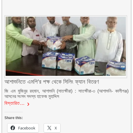
আশাশুনিতে এমপি’র পক্ষ থেকে সিলিং ফ্যান বিতরণ
জি এম মুজিবুর রহমান, আশাশুনি (সাতক্ষীরা) : সাতক্ষীরা-৩ (আশাশুনি- কালীগঞ্জ)
আসনের সংসদ সদস্য হাফেজ মুহাদ্দিস
বিস্তারিত…
Share this:
Facebook
X