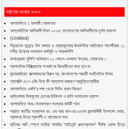
সর্বশেষ সংবাদ >>>
আশাশুনিতে ২ আসামী গ্রেফতার
আন্তর্জাতিক আদিবাসী দিবস ২০২৬: বাংলাদেশের আদিবাসীদের দূর্গম পথচলা
(Untitled)
বিদ্যুতের ভূতুড়ে বিল আদায় ও দ্রব্যমূল্যের ঊর্ধ্বগতির প্রতিবাদে সাতক্ষীরায় ১১
দলীয় ঐক্যের অবস্থান কর্মসূচি ও স্মারকলিপি
কলারোয়ায় পুলিশি অভিযানে ২০ বোতল এসকাফ উদ্ধার, গ্রেফতার ১
প্রশাসনিক নিষ্ক্রিয়তায় গণধর্ষণের বিচারহীনতা মানা হবে না
মান্দারবাড়িয়া: কক্সবাজারের বিকল্প নয়, বাংলাদেশের পরবর্তী অর্থনৈতিক বিস্ময়
গ্যালাক্সি এ২৭ ৫জি নিয়ে কী প্রত্যাশা করছেন প্রযুক্তিপ্রেমীরা
আশাশুনিতে এমপি’র পক্ষ থেকে সিলিং ফ্যান বিতরণ
ঝাউডাঙ্গায় বিনামূল্যে চোখের চিকিৎসা ও ছানি অপারেশন ক্যাম্প
আশাশুনিতে অবঃ সেনাকল্যাণ সংস্থার কমিটি গঠন
প্রয়াত জাতীয় অধ্যাপক ডা. এম আর খান-এর ৯৮তম জন্মবার্ষিকী উপলক্ষে দোয়া,
প্রামান্য চিত্র প্রদর্শনী ও আলোচনা সভা
বাতিঘর আর্ট স্পেসে ফারিনা সামহির ‘সাইলেন্ট এক্সপ্রেশনস’ শীর্ষক একক চিত্র