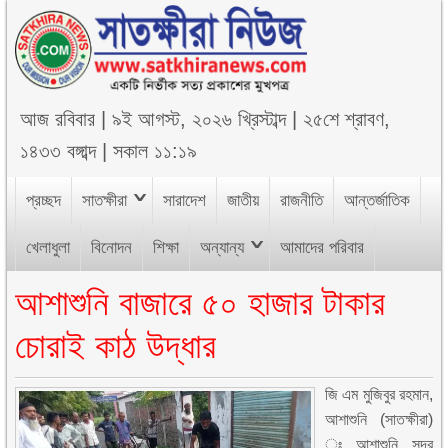
আজ
রবিবার
|
৯ই আগস্ট, ২০২৬ খ্রিস্টাব্দ
|
২৫শে শ্রাবণ,
১৪৩৩ বঙ্গাব্দ
|
সকাল ১১:১৯
প্রচ্ছদ
সাতক্ষীরা
সারাদেশ
জাতীয়
রাজনীতি
আন্তর্জাতিক
খেলাধুলা
বিনোদন
শিক্ষা
অন্যান্য
আমাদের পরিবার
আশাশুনি বাজারে ৫০ হাজার টাকার
চোরাই কাঠ উদ্ধার
জি এম মুজিবুর রহমান,
আশাশুনি (সাতক্ষীরা)
ঃ আশাশুনি সদর