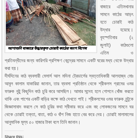
বাজারে এতিমখানার
সামনে কাঠের আড়ৎ
হতে চোরাই কাঠ
উদ্ধার হয়েছে।
বৃহস্পতিবার (২
জুলাই) কাঠগুলো
এতিম ও
প্রতিবন্ধীদের জন্য কারিগরি প্রশিক্ষণ কেন্দ্রের সামনে একটি ঘরের মধ্য থেকে উদ্ধার
করা হয়।
দীর্ঘদিনের কাঠ ব্যবসায়ী মেসার্স আল মদিনা ট্রেডার্সের স্বত্তাধিকারী আলহাজ্ব মোঃ
আবুল কালাম যাকারিয়া জানান, তার ব্যবসা প্রতিষ্ঠান থেকে শ্রীকলস গ্রামের ওমর
ফারুক নুট্টু কিছুদিন কাঠ চুরি করে আসছিল। আমার সন্দেহ হলে গোপনে খোঁজ করতে
থাকি এবং পাশের একটি বাড়ির কক্ষে কাঠ দেখতে পাই। শ্রীকলসের ওমর ফারুক নুন্টুকে
জিজ্ঞাসাবাদ করলে সে কাঠ চুরির কথা স্বীকার করে এবং বহু লোকজনের সামনে ঘর
থেকে চোরাই তক্তা, বাতা, কাঠ ও বাঁশ নিজ হাতে বের করে দেয়। চোরাই মালামালের
আনুমানিক মূল্য ৫০ হাজার টাকা বলে তিনি জানান।
Share this: