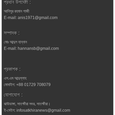
প্রধান উপদেষ্টা :
আনিসুর রহমান গাজী
E-mail: anis1971@gmail.com
সম্পাদক :
মোঃ আব্দুল হান্নান
E-mail: hannansb@gmail.com
প্রকাশক :
এস.এম আব্দুল্লাহ
মোবাইল: +88 01729 708079
যোগাযোগ :
ঝাউডাঙ্গা, সাতক্ষীরা সদর, সাতক্ষীরা।
ই-মেইল: infosatkhiranews@gmail.com