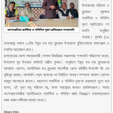
উপজেলায় পরিবেশ ও
সুন্দরবন সুরক্ষায়
প্লাস্টিক ও পলিথিন
দূষণ প্রতিরোধে গণ
শুনানি অনুষ্ঠিত
হয়েছে। বুধবার (২৬
নভেম্বর) সকাল ১০টায় ইয়ুথ ফর দ্যা সুন্দরবন উপজেলা মুক্তিযোদ্ধা কমপ্লেক্স এ
শুনানির আয়োজন করে।
রূপান্তরের জেলা সমন্বয়কারী গোলাম কিবরিয়ার সঞ্চালনায় গণশুনানি পরিচালনা করেন,
উপজেলা যুব উন্নয়ন কর্মকর্তা সঞ্জীত কুমার। অনুষ্ঠানে ইয়ুথ ফর দ্যা সুন্দরবনের
আশরাফ হোসেন, জার্নালিজম ফর সুন্দরবন সাতক্ষীরা জেলা কমিটির উপদেষ্টা জি এম
মুজিবুর রহমান, আশাশুনি প্রেস ক্লাবের নব নির্বাচিত সাধারণ সম্পাদক আকাশ হোসেন
প্রমুখ আলোচনা রাখেন। বক্তাগণ প্লাস্টিক ও পলিথিন দূষণের ভয়াবহতা তুলে ধরে
বলেন, এই দূষণ শুধু পরিবেশ নয়, মানব স্বাস্থ্যের জন্যও হুমকিস্বরূপ। সভায়
অংশগ্রহণকারীরা স্থানীয়ভাবে প্লাস্টিক ও পলিথিন বর্জ্য নিয়ন্ত্রণে ঐক্যবদ্ধভাবে
কাজ করার অঙ্গীকার ব্যক্ত করেন।
Share this: