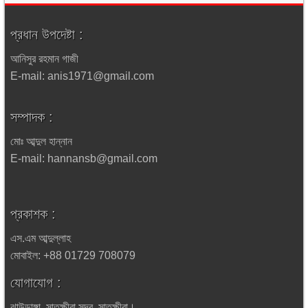
প্রধান উপদেষ্টা :
আনিসুর রহমান গাজী
E-mail: anis1971@gmail.com
সম্পাদক :
মোঃ আব্দুল হান্নান
E-mail: hannansb@gmail.com
প্রকাশক :
এস.এম আব্দুল্লাহ
মোবাইল: +88 01729 708079
যোগাযোগ :
ঝাউডাঙ্গা, সাতক্ষীরা সদর, সাতক্ষীরা।