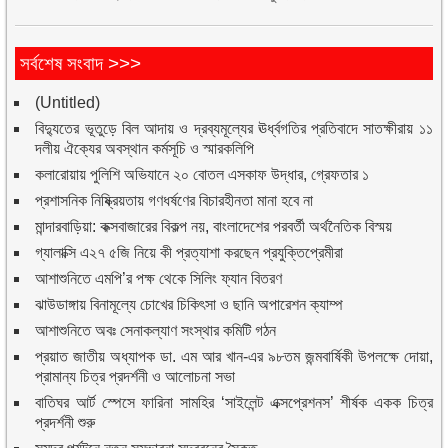
সর্বশেষ সংবাদ >>>
(Untitled)
বিদ্যুতের ভূতুড়ে বিল আদায় ও দ্রব্যমূল্যের ঊর্ধ্বগতির প্রতিবাদে সাতক্ষীরায় ১১
দলীয় ঐক্যের অবস্থান কর্মসূচি ও স্মারকলিপি
কলারোয়ায় পুলিশি অভিযানে ২০ বোতল এসকাফ উদ্ধার, গ্রেফতার ১
প্রশাসনিক নিষ্ক্রিয়তায় গণধর্ষণের বিচারহীনতা মানা হবে না
মান্দারবাড়িয়া: কক্সবাজারের বিকল্প নয়, বাংলাদেশের পরবর্তী অর্থনৈতিক বিস্ময়
গ্যালাক্সি এ২৭ ৫জি নিয়ে কী প্রত্যাশা করছেন প্রযুক্তিপ্রেমীরা
আশাশুনিতে এমপি’র পক্ষ থেকে সিলিং ফ্যান বিতরণ
ঝাউডাঙ্গায় বিনামূল্যে চোখের চিকিৎসা ও ছানি অপারেশন ক্যাম্প
আশাশুনিতে অবঃ সেনাকল্যাণ সংস্থার কমিটি গঠন
প্রয়াত জাতীয় অধ্যাপক ডা. এম আর খান-এর ৯৮তম জন্মবার্ষিকী উপলক্ষে দোয়া,
প্রামান্য চিত্র প্রদর্শনী ও আলোচনা সভা
বাতিঘর আর্ট স্পেসে ফারিনা সামহির ‘সাইলেন্ট এক্সপ্রেশনস’ শীর্ষক একক চিত্র
প্রদর্শনী শুরু