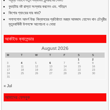
সমুদ্র পর্যটনে নতুন সম্ভাবনা সুন্দরবনের সৈকত
বুধহাটায় নষ্ট রাস্তা সংস্কার করলেন এড. শহিদুল
কিশোর গ্যাংয়ের দায় কার?
পলাশপোল আদর্শ উচ্চ বিদ্যালয়ের প্রতিষ্ঠাতা মরহুম আমজাদ হোসেন খান চৌধুরীর
মৃত্যুবার্ষিকী উপলক্ষে আলোচনা ও দোয়া
আর্কাইভ ক্যালেন্ডার
August 2026
M
T
W
T
F
S
S
1
2
3
4
5
6
7
8
9
10
11
12
13
14
15
16
17
18
19
20
21
22
23
24
25
26
27
28
29
30
31
« Jul
আমাদের ফেসবুক