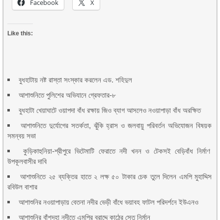
Facebook
X
Like this:
বুধহাটায় নষ্ট রাস্তা সংস্কার করলেন এড. শহিদুল
আশাশুনিতে পুলিশের অভিযানে গ্রেফতার-৮
বুধহাটা খেয়াঘাটে ওয়াপদা বাঁধ রক্ষায় জিও ব্যাগ আসলেও নওয়াপাড়া বাঁধ অরক্ষিত
আশাশুনিতে দুর্যোগের সতর্কতা, ঝুঁকি হ্রাস ও জলবায়ু পরিবর্তন অভিযোজন বিষয়ক
সমন্বয় সভা
কুড়িকাহুনিয়া-শ্রীপুরে ভিটেমাটি ফেরাতে নদী খনন ও টেকসই বেড়িবাঁধ নির্মাণ
উপকূলবাসীর দাবি
আশাশুনিতে ২৫ ব্যক্তির হাতে ২ লক্ষ ৫০ টাকার চেক তুলে দিলেন এমপি মুহাদ্দিস
রবিউল বাশার
আশাশুনির নওয়াপাড়ায় বেতনা নদীর ভেড়ী বাঁধে ভয়াবহ ফাটল পরিদর্শনে ইউএনও
আশাশুনির বাঁশদহা নদীতে এমপির বরাদ্দে কাঠের সেতু নির্মান