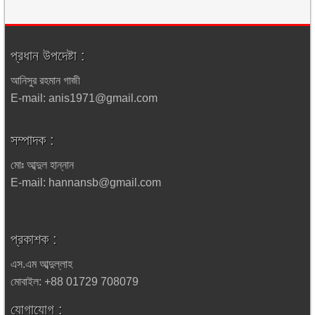
প্রধান উপদেষ্টা :
আনিসুর রহমান গাজী
E-mail: anis1971@gmail.com
সম্পাদক :
মোঃ আব্দুল হান্নান
E-mail: hannansb@gmail.com
প্রকাশক :
এস.এম আব্দুল্লাহ
মোবাইল: +88 01729 708079
যোগাযোগ :