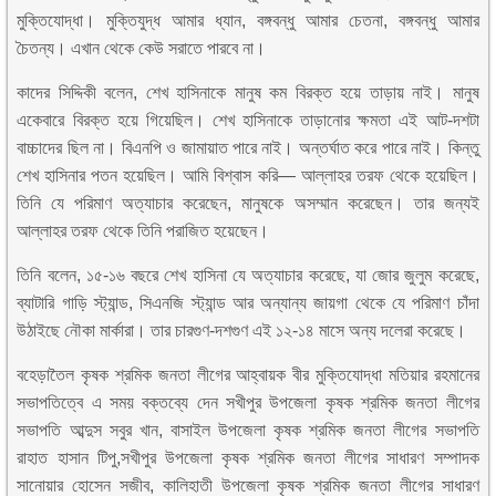
মুক্তিযোদ্ধা। মুক্তিযুদ্ধ আমার ধ্যান, বঙ্গবন্ধু আমার চেতনা, বঙ্গবন্ধু আমার
চৈতন্য। এখান থেকে কেউ সরাতে পারবে না।
কাদের সিদ্দিকী বলেন, শেখ হাসিনাকে মানুষ কম বিরক্ত হয়ে তাড়ায় নাই। মানুষ
একেবারে বিরক্ত হয়ে গিয়েছিল। শেখ হাসিনাকে তাড়ানোর ক্ষমতা এই আট-দশটা
বাচ্চাদের ছিল না। বিএনপি ও জামায়াত পারে নাই। অন্তর্ঘাত করে পারে নাই। কিন্তু
শেখ হাসিনার পতন হয়েছিল। আমি বিশ্বাস করি— আল্লাহর তরফ থেকে হয়েছিল।
তিনি যে পরিমাণ অত্যাচার করেছেন, মানুষকে অসম্মান করেছেন। তার জন্যই
আল্লাহর তরফ থেকে তিনি পরাজিত হয়েছেন।
তিনি বলেন, ১৫-১৬ বছরে শেখ হাসিনা যে অত্যাচার করেছে, যা জোর জুলুম করেছে,
ব্যাটারি গাড়ি স্ট্যান্ড, সিএনজি স্ট্যান্ড আর অন্যান্য জায়গা থেকে যে পরিমাণ চাঁদা
উঠাইছে নৌকা মার্কারা। তার চারগুণ-দশগুণ এই ১২-১৪ মাসে অন্য দলেরা করেছে।
বহেড়াতৈল কৃষক শ্রমিক জনতা লীগের আহ্বায়ক বীর মুক্তিযোদ্ধা মতিয়ার রহমানের
সভাপতিত্বে এ সময় বক্তব্যে দেন সখীপুর উপজেলা কৃষক শ্রমিক জনতা লীগের
সভাপতি আব্দুস সবুর খান, বাসাইল উপজেলা কৃষক শ্রমিক জনতা লীগের সভাপতি
রাহাত হাসান টিপু,সখীপুর উপজেলা কৃষক শ্রমিক জনতা লীগের সাধারণ সম্পাদক
সানোয়ার হোসেন সজীব, কালিহাতী উপজেলা কৃষক শ্রমিক জনতা লীগের সাধারণ