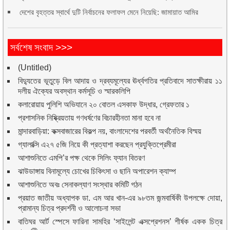
দেশের বৃহত্তর স্বার্থে দুটি নির্বাচনের ফলাফল মেনে নিয়েছি: জামায়াত আমির
সর্বশেষ সংবাদ >>>
(Untitled)
বিদ্যুতের ভূতুড়ে বিল আদায় ও দ্রব্যমূল্যের ঊর্ধ্বগতির প্রতিবাদে সাতক্ষীরায় ১১
দলীয় ঐক্যের অবস্থান কর্মসূচি ও স্মারকলিপি
কলারোয়ায় পুলিশি অভিযানে ২০ বোতল এসকাফ উদ্ধার, গ্রেফতার ১
প্রশাসনিক নিষ্ক্রিয়তায় গণধর্ষণের বিচারহীনতা মানা হবে না
মান্দারবাড়িয়া: কক্সবাজারের বিকল্প নয়, বাংলাদেশের পরবর্তী অর্থনৈতিক বিস্ময়
গ্যালাক্সি এ২৭ ৫জি নিয়ে কী প্রত্যাশা করছেন প্রযুক্তিপ্রেমীরা
আশাশুনিতে এমপি’র পক্ষ থেকে সিলিং ফ্যান বিতরণ
ঝাউডাঙ্গায় বিনামূল্যে চোখের চিকিৎসা ও ছানি অপারেশন ক্যাম্প
আশাশুনিতে অবঃ সেনাকল্যাণ সংস্থার কমিটি গঠন
প্রয়াত জাতীয় অধ্যাপক ডা. এম আর খান-এর ৯৮তম জন্মবার্ষিকী উপলক্ষে দোয়া,
প্রামান্য চিত্র প্রদর্শনী ও আলোচনা সভা
বাতিঘর আর্ট স্পেসে ফারিনা সামহির ‘সাইলেন্ট এক্সপ্রেশনস’ শীর্ষক একক চিত্র