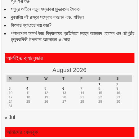
প্রদর্শনী শুরু
সমুদ্র পর্যটনে নতুন সম্ভাবনা সুন্দরবনের সৈকত
বুধহাটায় নষ্ট রাস্তা সংস্কার করলেন এড. শহিদুল
কিশোর গ্যাংয়ের দায় কার?
পলাশপোল আদর্শ উচ্চ বিদ্যালয়ের প্রতিষ্ঠাতা মরহুম আমজাদ হোসেন খান চৌধুরীর
মৃত্যুবার্ষিকী উপলক্ষে আলোচনা ও দোয়া
আর্কাইভ ক্যালেন্ডার
August 2026
M
T
W
T
F
S
S
1
2
3
4
5
6
7
8
9
10
11
12
13
14
15
16
17
18
19
20
21
22
23
24
25
26
27
28
29
30
31
« Jul
আমাদের ফেসবুক