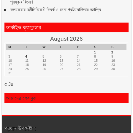
পুরস্কার বিতরণ
কলারোয়ায় দুর্নীতিবিরোধী বিতর্ক ও রচনা প্রতিযোগিতার সমাপ্তি
আর্কাইভ ক্যালেন্ডার
August 2026
M
T
W
T
F
S
S
1
2
3
4
5
6
7
8
9
10
11
12
13
14
15
16
17
18
19
20
21
22
23
24
25
26
27
28
29
30
31
« Jul
আমাদের ফেসবুক
প্রধান উপদেষ্টা :