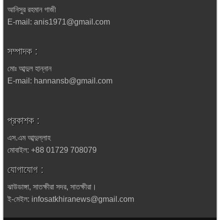
আনিসুর রহমান গাজী
E-mail: anis1971@gmail.com
সম্পাদক :
মোঃ আব্দুল হান্নান
E-mail: hannansb@gmail.com
প্রকাশক :
এস.এম আব্দুল্লাহ
মোবাইল: +88 01729 708079
যোগাযোগ :
ঝাউডাঙ্গা, সাতক্ষীরা সদর, সাতক্ষীরা।
ই-মেইল: infosatkhiranews@gmail.com