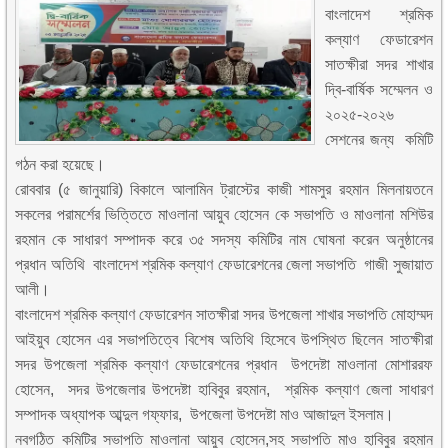
বাংলাদেশ শ্রমিক
কল্যাণ ফেডারেশন
সাতক্ষীরা সদর শাখার
দ্বি-বার্ষিক সম্মেলন ও
২০২৫-২০২৬
সেশনের জন্য কমিটি
গঠন করা হয়েছে।
রোববার (৫ জানুয়ারি) বিকালে আলামিন ট্রাস্টের কাজী শামসুর রহমান মিলনায়তনে
সকলের পরামর্শের ভিত্তিতে মাওলানা আয়ুব হোসেন কে সভাপতি ও মাওলানা মশিউর
রহমান কে সাধারণ সম্পাদক করে ৩৫ সদস্য কমিটির নাম ঘোষনা করেন অনুষ্ঠানের
প্রধান অতিথি বাংলাদেশ শ্রমিক কল্যাণ ফেডারেশনের জেলা সভাপতি গাজী সুজায়াত
আলী।
বাংলাদেশ শ্রমিক কল্যাণ ফেডারেশন সাতক্ষীরা সদর উপজেলা শাখার সভাপতি মোহাম্মদ
আইয়ুব হোসেন এর সভাপতিত্বে বিশেষ অতিথি হিসেবে উপস্থিত ছিলেন সাতক্ষীরা
সদর উপজেলা শ্রমিক কল্যাণ ফেডারেশনের প্রধান উপদেষ্টা মাওলানা মোশাররফ
হোসেন, সদর উপজেলার উপদেষ্টা হাবিবুর রহমান, শ্রমিক কল্যাণ জেলা সাধারণ
সম্পাদক অধ্যাপক আব্দুল গফ্ফার, উপজেলা উপদেষ্টা মাও আজাদুল ইসলাম।
নবগঠিত কমিটির সভাপতি মাওলানা আয়ুব হোসেন,সহ সভাপতি মাও হাবিবুর রহমান