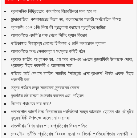
প্রশাসনিক নিষ্ক্রিয়তায় গণধর্ষণের বিচারহীনতা মানা হবে না
মান্দারবাড়িয়া: কক্সবাজারের বিকল্প নয়, বাংলাদেশের পরবর্তী অর্থনৈতিক বিস্ময়
গ্যালাক্সি এ২৭ ৫জি নিয়ে কী প্রত্যাশা করছেন প্রযুক্তিপ্রেমীরা
আশাশুনিতে এমপি’র পক্ষ থেকে সিলিং ফ্যান বিতরণ
ঝাউডাঙ্গায় বিনামূল্যে চোখের চিকিৎসা ও ছানি অপারেশন ক্যাম্প
আশাশুনিতে অবঃ সেনাকল্যাণ সংস্থার কমিটি গঠন
প্রয়াত জাতীয় অধ্যাপক ডা. এম আর খান-এর ৯৮তম জন্মবার্ষিকী উপলক্ষে দোয়া,
প্রামান্য চিত্র প্রদর্শনী ও আলোচনা সভা
বাতিঘর আর্ট স্পেসে ফারিনা সামহির ‘সাইলেন্ট এক্সপ্রেশনস’ শীর্ষক একক চিত্র
প্রদর্শনী শুরু
সমুদ্র পর্যটনে নতুন সম্ভাবনা সুন্দরবনের সৈকত
বুধহাটায় নষ্ট রাস্তা সংস্কার করলেন এড. শহিদুল
কিশোর গ্যাংয়ের দায় কার?
পলাশপোল আদর্শ উচ্চ বিদ্যালয়ের প্রতিষ্ঠাতা মরহুম আমজাদ হোসেন খান চৌধুরীর
মৃত্যুবার্ষিকী উপলক্ষে আলোচনা ও দোয়া
সাতক্ষীরায় বিশ্ব মানব পাচার প্রতিরোধ দিবস পালিত
দেবহাটায় দুর্নীতি প্রতিরোধ বিষয়ক রচনা ও বিতর্ক প্রতিযোগিতার সমাপনী ও