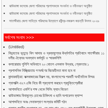
ঝাউডাঙ্গা কলেজে জেলা পরিষদের প্রশাসককে সংবর্ধনা ও নবীনবরণ অনুষ্ঠিত
ঝাউডাঙ্গা কলেজে জেলা পরিষদের প্রশাসককে সংবর্ধনা ও নবীনবরণ অনুষ্ঠিত
সাতক্ষীরায় জেলা সাহিত্য পরিষদের উদ্যোগে রবীন্দ্র-নজরুল জয়ন্তী উৎসব ২০২৬
সর্বশেষ সংবাদ >>>
(Untitled)
বিদ্যুতের ভূতুড়ে বিল আদায় ও দ্রব্যমূল্যের ঊর্ধ্বগতির প্রতিবাদে সাতক্ষীরায় ১১
দলীয় ঐক্যের অবস্থান কর্মসূচি ও স্মারকলিপি
কলারোয়ায় পুলিশি অভিযানে ২০ বোতল এসকাফ উদ্ধার, গ্রেফতার ১
প্রশাসনিক নিষ্ক্রিয়তায় গণধর্ষণের বিচারহীনতা মানা হবে না
মান্দারবাড়িয়া: কক্সবাজারের বিকল্প নয়, বাংলাদেশের পরবর্তী অর্থনৈতিক বিস্ময়
গ্যালাক্সি এ২৭ ৫জি নিয়ে কী প্রত্যাশা করছেন প্রযুক্তিপ্রেমীরা
আশাশুনিতে এমপি’র পক্ষ থেকে সিলিং ফ্যান বিতরণ
ঝাউডাঙ্গায় বিনামূল্যে চোখের চিকিৎসা ও ছানি অপারেশন ক্যাম্প
আশাশুনিতে অবঃ সেনাকল্যাণ সংস্থার কমিটি গঠন