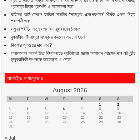
প্রয়াত জাতীয় অধ্যাপক ডা. এম আর খান-এর ৯৮তম জন্মবার্ষিকী উপলক্ষে দোয়া,
প্রামান্য চিত্র প্রদর্শনী ও আলোচনা সভা
বাতিঘর আর্ট স্পেসে ফারিনা সামহির ‘সাইলেন্ট এক্সপ্রেশনস’ শীর্ষক একক চিত্র
প্রদর্শনী শুরু
সমুদ্র পর্যটনে নতুন সম্ভাবনা সুন্দরবনের সৈকত
বুধহাটায় নষ্ট রাস্তা সংস্কার করলেন এড. শহিদুল
কিশোর গ্যাংয়ের দায় কার?
পলাশপোল আদর্শ উচ্চ বিদ্যালয়ের প্রতিষ্ঠাতা মরহুম আমজাদ হোসেন খান চৌধুরীর
মৃত্যুবার্ষিকী উপলক্ষে আলোচনা ও দোয়া
আর্কাইভ ক্যালেন্ডার
August 2026
M
T
W
T
F
S
S
1
2
3
4
5
6
7
8
9
10
11
12
13
14
15
16
17
18
19
20
21
22
23
24
25
26
27
28
29
30
31
« Jul