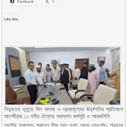
Facebook
X
Like this:
বিদ্যুতের ভূতুড়ে বিল আদায় ও দ্রব্যমূল্যের ঊর্ধ্বগতির প্রতিবাদে
সাতক্ষীরায় ১১ দলীয় ঐক্যের অবস্থান কর্মসূচি ও স্মারকলিপি
সাতক্ষীরা সংবাদদাতা: সারাদেশে তীব্র গ্যাস সংকট, ভয়াবহ লোডশেডিং, বিদ্যুতের