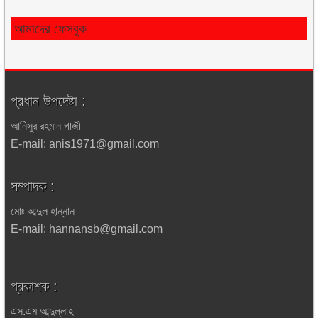
আমাদের ফেসবুক
প্রধান উপদেষ্টা :
আনিসুর রহমান গাজী
E-mail: anis1971@gmail.com
সম্পাদক :
মোঃ আব্দুল হান্নান
E-mail: hannansb@gmail.com
প্রকাশক :
এস.এম আব্দুল্লাহ