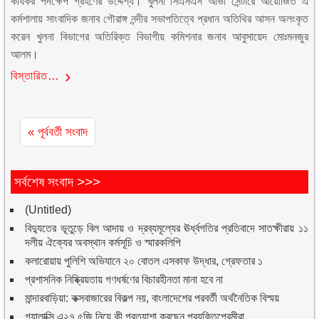
কার্যকর পদক্ষেপ গ্রহণের উদ্দেশ্য। খুলনা সিএসএস আভা সেন্টারে আয়োজিত এ
কর্মশালায় সাংবাদিক জনাব গৌরাঙ্গ নন্দীর সভাপতিত্বে প্রধান অতিথির আসন অলংকৃত
করেন খুলনা বিভাগের অতিরিক্ত বিভাগীয় কমিশনার জনাব আবুসায়েদ মোঃমনজুর
আলম।
বিস্তারিত…
« পূর্ববর্তী সংবাদ
সর্বশেষ সংবাদ >>>
(Untitled)
বিদ্যুতের ভূতুড়ে বিল আদায় ও দ্রব্যমূল্যের ঊর্ধ্বগতির প্রতিবাদে সাতক্ষীরায় ১১
দলীয় ঐক্যের অবস্থান কর্মসূচি ও স্মারকলিপি
কলারোয়ায় পুলিশি অভিযানে ২০ বোতল এসকাফ উদ্ধার, গ্রেফতার ১
প্রশাসনিক নিষ্ক্রিয়তায় গণধর্ষণের বিচারহীনতা মানা হবে না
মান্দারবাড়িয়া: কক্সবাজারের বিকল্প নয়, বাংলাদেশের পরবর্তী অর্থনৈতিক বিস্ময়
গ্যালাক্সি এ২৭ ৫জি নিয়ে কী প্রত্যাশা করছেন প্রযুক্তিপ্রেমীরা