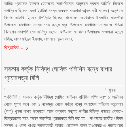
আমির প্রভাষক ইকবাল হোসেনের সভাপতিত্বে অনুষ্ঠানে প্রধান অতিথি হিবেসে
উপস্থিত ছিলেন জেলা ইউনিট সদস্য অধ্যক্ষ মাওলানা আব্দুল বারী সাহেব। অনুষ্ঠানে
বিশেষ অতিথি হিসেবে উপস্থিত ছিলেন, বাংলাদেশ জামায়াতে ইসলামীর সাতক্ষীরা
উপজেলা কর্মপরিষদ সদস্য মাওঃ আব্দুস সবুর, উপজেলা কর্মপরিষদ সদস্য ও মিডিয়া
বিভাগের সভাপতি মোঃ আনিছুর রহমান, ঝাউডাঙ্গা মাদ্রাসার উপাধ্যক্ষ মাওলানা আব্দুল
মজিদ, মাওঃ মহিদুল ইসলাম, মাওলানা নূরুল বাসার,
বিস্তারিত…
সরকার কর্তৃক নিষিদ্ধ ঘোষিত পলিথিন বন্ধে বাপার
প্রচারপত্র বিলি
খুলনা
প্রতিনিধি :: সরকার কর্তৃক নিষিদ্ধ ঘোষিত ক্ষতিকর পলিথিন শপিং ব্যাগ ১ অক্টোবর
থেকে সুপার শপে এবং ১ নভেম্বর থেকে সর্বত্র বন্ধে বাংলাদেশ পরিবেশ আন্দোলন
(বাপা) খুলনা শাখার উদ্যোগে আজ শুক্রবার সন্ধ্যায় নগরীর বিভিন্ন বাজারে ক্রেতা-
বিক্রেতাদের মাঝে আইন সম্বলিত প্রচারপত্র বিলি করা হয়। সংগঠনের জাতীয় পরিষদ
সদস্য ও খুলনা শাখার সমন্বয়কারী অ্যাড. মোহাম্মদ বাবুল হাওলাদার এ প্রচারপত্র