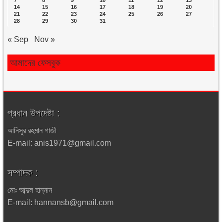
7
8
9
10
11
12
13
14
15
16
17
18
19
20
21
22
23
24
25
26
27
28
29
30
31
« Sep
Nov »
আমাদের ফেসবুক
প্রধান উপদেষ্টা :
আনিসুর রহমান গাজী
E-mail: anis1971@gmail.com
সম্পাদক :
মোঃ আব্দুল হান্নান
E-mail: hannansb@gmail.com