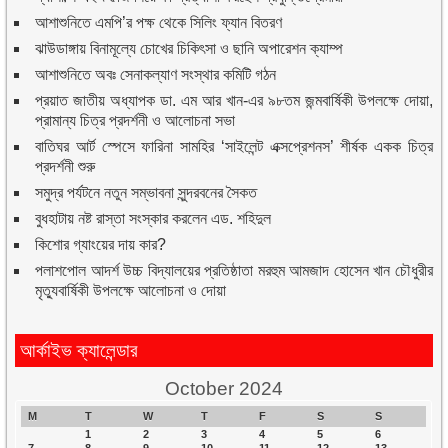
আশাশুনিতে এমপি’র পক্ষ থেকে সিলিং ফ্যান বিতরণ
ঝাউডাঙ্গায় বিনামূল্যে চোখের চিকিৎসা ও ছানি অপারেশন ক্যাম্প
আশাশুনিতে অবঃ সেনাকল্যাণ সংস্থার কমিটি গঠন
প্রয়াত জাতীয় অধ্যাপক ডা. এম আর খান-এর ৯৮তম জন্মবার্ষিকী উপলক্ষে দোয়া,
প্রামান্য চিত্র প্রদর্শনী ও আলোচনা সভা
বাতিঘর আর্ট স্পেসে ফারিনা সামহির ‘সাইলেন্ট এক্সপ্রেশনস’ শীর্ষক একক চিত্র
প্রদর্শনী শুরু
সমুদ্র পর্যটনে নতুন সম্ভাবনা সুন্দরবনের সৈকত
বুধহাটায় নষ্ট রাস্তা সংস্কার করলেন এড. শহিদুল
কিশোর গ্যাংয়ের দায় কার?
পলাশপোল আদর্শ উচ্চ বিদ্যালয়ের প্রতিষ্ঠাতা মরহুম আমজাদ হোসেন খান চৌধুরীর
মৃত্যুবার্ষিকী উপলক্ষে আলোচনা ও দোয়া
আর্কাইভ ক্যালেন্ডার
October 2024
M
T
W
T
F
S
S
1
2
3
4
5
6