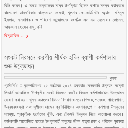
বিলি করেন। এ সময়ে অন্যান্যের মধ্যে উপস্থিত ছিলেন বাপা’র সদস্য যথাক্রমে
বাংলাদেশ মানবাধিকার বাস্তবায়ন সংস্থা, খুলনার কো-অর্ডিনেটর অ্যাড. মমিনুল
ইসলাম, মানবাধিকার ও পরিবেশ আন্দোলনের সংগঠক এস এম দেলোয়ার হোসেন,
আফজাল হোসেন রাজু, কবি
বিস্তারিত…
সংকট নিরসনে করণীয় শীর্ষক ২দিন ব্যাপী কর্মশালার
শুভ উদ্ভোধন
খুলনা
প্রতিনিধি :: বৃহস্পতিবপর ২৫ অক্টোবর ২০২৪ শুক্রবার বেসরকারি উন্নয়ন সংস্থা
লিডার্স আয়োজিত ‘উপকূলীয় সংকট নিরসনে করণীয় বিষয়ক কর্মশালার’শুভ উদ্ভোধন
ঘোষণা করা হয়। খুলনা অঞ্চলের বিভিন্ন বিশ্ববিদ্যালয়ের শিক্ষক, গবেষক, পরিবেশবিদ,
উন্নয়নসংস্থা এবং সুশীলস মাজের প্রতিনিধিদের অংশগ্রহণে এ কর্মশালা উপকূলের
সমস্যা, প্রাকৃতিক দুর্যোগের ঝুঁকি, এবং টেকসই উন্নয়ন নিয়ে আলোচনা করবে।
কর্মশালাটি আয়োজিত হয়েছে উপকূলবর্তী মানুষের জীবন যাত্রা রক্ষা ও পরিবেশ সুরক্ষায়