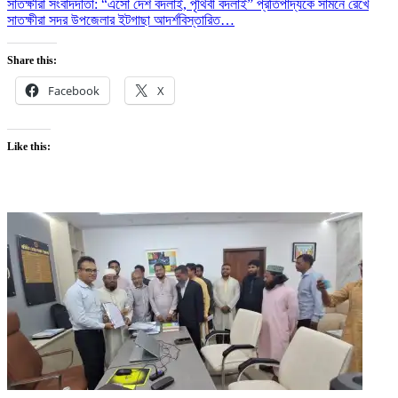
সাতক্ষীরা সংবাদদাতা: “এসো দেশ বদলাই, পৃথিবী বদলাই” প্রতিপাদ্যকে সামনে রেখে
সাতক্ষীরা সদর উপজেলার ইটগাছা আদর্শ
বিস্তারিত…
Share this:
Facebook
X
Like this: