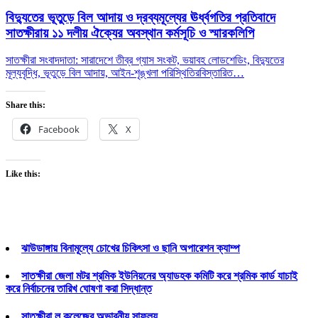
বিদ্যুতের ভূতুড়ে বিল আদায় ও দ্রব্যমূল্যের ঊর্ধ্বগতির প্রতিবাদে
সাতক্ষীরায় ১১ দলীয় ঐক্যের অবস্থান কর্মসূচি ও স্মারকলিপি
সাতক্ষীরা সংবাদদাতা: সারাদেশে তীব্র গ্যাস সংকট, ভয়াবহ লোডশেডিং, বিদ্যুতের
মূল্যবৃদ্ধি, ভূতুড়ে বিল আদায়, আইন-শৃঙ্খলা পরিস্থিতির
বিস্তারিত…
Share this:
Facebook
X
Like this:
ঝাউডাঙ্গায় বিনামূল্যে চোখের চিকিৎসা ও ছানি অপারেশন ক্যাম্প
সাতক্ষীরা জেলা মটর শ্রমিক ইউনিয়নের অ্যাডহক কমিটি করে শ্রমিক কার্ড যাচাই
করে নির্বাচনের তারিখ ঘোষণা করা সিদ্ধান্ত
সাতক্ষীরা ল কলেজের অভাবনীয় সাফল্য