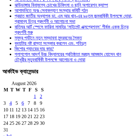
ঝাউডাঙ্গায় বিনামূল্যে চোখের চিকিৎসা ও ছানি অপারেশন ক্যাম্প
আশাশুনিতে অবঃ সেনাকল্যাণ সংস্থার কমিটি গঠন
প্রয়াত জাতীয় অধ্যাপক ডা. এম আর খান-এর ৯৮তম জন্মবার্ষিকী উপলক্ষে দোয়া,
প্রামান্য চিত্র প্রদর্শনী ও আলোচনা সভা
বাতিঘর আর্ট স্পেসে ফারিনা সামহির ‘সাইলেন্ট এক্সপ্রেশনস’ শীর্ষক একক চিত্র
প্রদর্শনী শুরু
সমুদ্র পর্যটনে নতুন সম্ভাবনা সুন্দরবনের সৈকত
বুধহাটায় নষ্ট রাস্তা সংস্কার করলেন এড. শহিদুল
কিশোর গ্যাংয়ের দায় কার?
পলাশপোল আদর্শ উচ্চ বিদ্যালয়ের প্রতিষ্ঠাতা মরহুম আমজাদ হোসেন খান
চৌধুরীর মৃত্যুবার্ষিকী উপলক্ষে আলোচনা ও দোয়া
আর্কাইভ ক্যালেন্ডার
August 2026
M
T
W
T
F
S
S
1
2
3
4
5
6
7
8
9
10
11
12
13
14
15
16
17
18
19
20
21
22
23
24
25
26
27
28
29
30
31