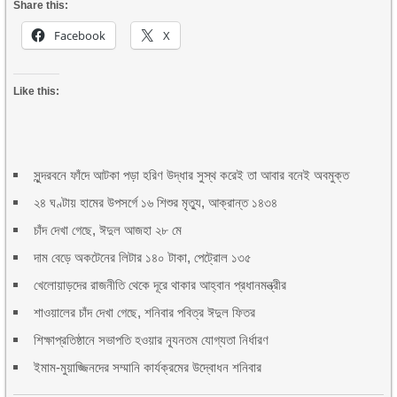
Share this:
Facebook
X
Like this:
সুন্দরবনে ফাঁদে আটকা পড়া হরিণ উদ্ধার সুস্থ করেই তা আবার বনেই অবমুক্ত
২৪ ঘণ্টায় হামের উপসর্গে ১৬ শিশুর মৃত্যু, আক্রান্ত ১৪৩৪
চাঁদ দেখা গেছে, ঈদুল আজহা ২৮ মে
দাম বেড়ে অকটেনের লিটার ১৪০ টাকা, পেট্রোল ১৩৫
খেলোয়াড়দের রাজনীতি থেকে দূরে থাকার আহ্বান প্রধানমন্ত্রীর
শাওয়ালের চাঁদ দেখা গেছে, শনিবার পবিত্র ঈদুল ফিতর
শিক্ষাপ্রতিষ্ঠানে সভাপতি হওয়ার ন্যূনতম যোগ্যতা নির্ধারণ
ইমাম-মুয়াজ্জিনদের সম্মানি কার্যক্রমের উদ্বোধন শনিবার