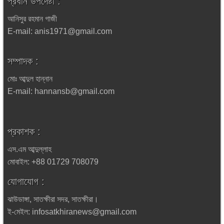
প্রধান উপদেষ্টা :
আনিসুর রহমান গাজী
E-mail: anis1971@gmail.com
সম্পাদক :
মোঃ আব্দুল হান্নান
E-mail: hannansb@gmail.com
প্রকাশক :
এস.এম আব্দুল্লাহ
মোবাইল: +88 01729 708079
যোগাযোগ :
ঝাউডাঙ্গা, সাতক্ষীরা সদর, সাতক্ষীরা।
ই-মেইল: infosatkhiranews@gmail.com