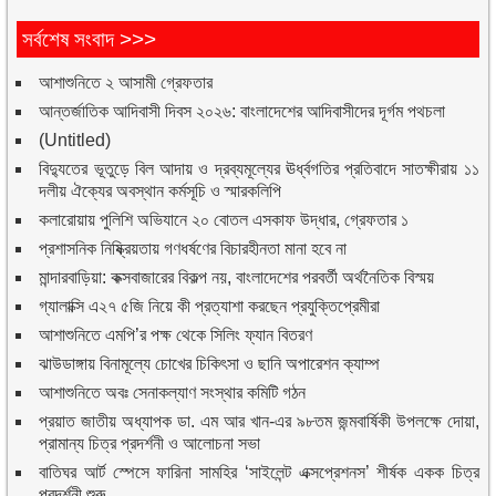
সর্বশেষ সংবাদ >>>
আশাশুনিতে ২ আসামী গ্রেফতার
আন্তর্জাতিক আদিবাসী দিবস ২০২৬: বাংলাদেশের আদিবাসীদের দূর্গম পথচলা
(Untitled)
বিদ্যুতের ভূতুড়ে বিল আদায় ও দ্রব্যমূল্যের ঊর্ধ্বগতির প্রতিবাদে সাতক্ষীরায় ১১
দলীয় ঐক্যের অবস্থান কর্মসূচি ও স্মারকলিপি
কলারোয়ায় পুলিশি অভিযানে ২০ বোতল এসকাফ উদ্ধার, গ্রেফতার ১
প্রশাসনিক নিষ্ক্রিয়তায় গণধর্ষণের বিচারহীনতা মানা হবে না
মান্দারবাড়িয়া: কক্সবাজারের বিকল্প নয়, বাংলাদেশের পরবর্তী অর্থনৈতিক বিস্ময়
গ্যালাক্সি এ২৭ ৫জি নিয়ে কী প্রত্যাশা করছেন প্রযুক্তিপ্রেমীরা
আশাশুনিতে এমপি’র পক্ষ থেকে সিলিং ফ্যান বিতরণ
ঝাউডাঙ্গায় বিনামূল্যে চোখের চিকিৎসা ও ছানি অপারেশন ক্যাম্প
আশাশুনিতে অবঃ সেনাকল্যাণ সংস্থার কমিটি গঠন
প্রয়াত জাতীয় অধ্যাপক ডা. এম আর খান-এর ৯৮তম জন্মবার্ষিকী উপলক্ষে দোয়া,
প্রামান্য চিত্র প্রদর্শনী ও আলোচনা সভা
বাতিঘর আর্ট স্পেসে ফারিনা সামহির ‘সাইলেন্ট এক্সপ্রেশনস’ শীর্ষক একক চিত্র
প্রদর্শনী শুরু