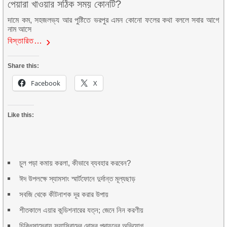
পেয়ারা খাওয়ার সঠিক সময় কোনটি?
দামে কম, সহজলভ্য আর পুষ্টিতে ভরপুর এমন কোনো ফলের কথা বললে সবার আগে
নাম আসে
বিস্তারিত…
Share this:
Facebook
X
Like this:
চুল পড়া কমায় করলা, কীভাবে ব্যবহার করবেন?
ঈদ উপলক্ষে স্যামসাং স্মার্টফোনে দুর্দান্ত মূল্যছাড়
সবজি থেকে কীটনাশক দূর করার উপায়
শীতকালে এয়ার কন্ডিশনারের যত্ন; জেনে নিন করণীয়
চিকিৎসাসেবায় ফ্যাসিবাদের দোসর পদায়নের অভিযোগ