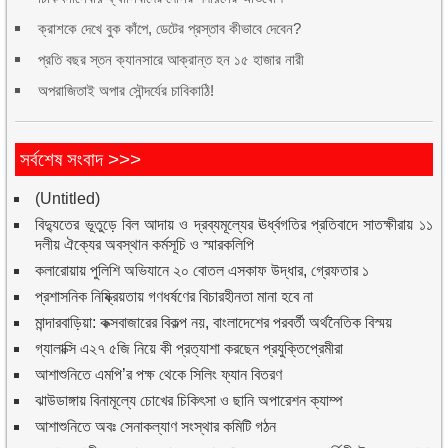
ক্রাশকে দেখে বুক কাঁপে, ডেটের প্রস্তাব কীভাবে দেবেন?
প্রতি বছর স্তন ক্যানসারে আক্রান্ত হন ১৫ হাজার নারী
অপরাজিতাই অপার সৌন্দর্যের চাবিকাঠি!
সর্বশেষ সংবাদ >>>
(Untitled)
বিদ্যুতের ভূতুড়ে বিল আদায় ও দ্রব্যমূল্যের ঊর্ধ্বগতির প্রতিবাদে সাতক্ষীরায় ১১
দলীয় ঐক্যের অবস্থান কর্মসূচি ও স্মারকলিপি
কলারোয়ায় পুলিশি অভিযানে ২০ বোতল এসকাফ উদ্ধার, গ্রেফতার ১
প্রশাসনিক নিষ্ক্রিয়তায় গণধর্ষণের বিচারহীনতা মানা হবে না
মান্দারবাড়িয়া: কক্সবাজারের বিকল্প নয়, বাংলাদেশের পরবর্তী অর্থনৈতিক বিস্ময়
গ্যালাক্সি এ২৭ ৫জি নিয়ে কী প্রত্যাশা করছেন প্রযুক্তিপ্রেমীরা
আশাশুনিতে এমপি’র পক্ষ থেকে সিলিং ফ্যান বিতরণ
ঝাউডাঙ্গায় বিনামূল্যে চোখের চিকিৎসা ও ছানি অপারেশন ক্যাম্প
আশাশুনিতে অবঃ সেনাকল্যাণ সংস্থার কমিটি গঠন