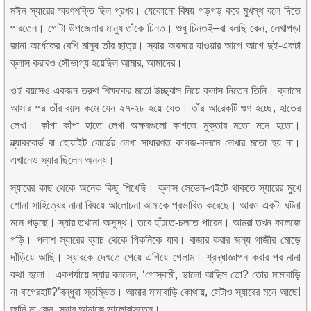
মঈন স্যারের স্মরণশক্তি ছিল প্রখর। যেকোনো বিষয় গড়গড় করে মুখস্থ বলে দিতে
পারতেন। গোটা উপজেলার মানুষ তাঁকে চিনত। শুধু চিনতই–বা বলছি কেন, লেখাপড়া
জানা অর্ধেকের বেশি মানুষ তাঁর ছাত্র। স্যার অবসরে যাওয়ার আগে আগে দুই-একটা
ক্লাস করারও সৌভাগ্য হয়েছিল আমার, আমাদের।
ওই বয়সেও একজন তরুণ শিক্ষকের মতো উচ্ছ্বাস নিয়ে ক্লাস নিতেন তিনি। ক্লাসে
আসার পর তাঁর বয়স কমে যেন ২৭-২৮ হয়ে যেত। তাঁর আরেকটি গুণ হচ্ছে, হাতের
লেখা। কাঁপা কাঁপা হাতে লেখা অক্ষরগুলো কাগজে মুক্তার মতো মনে হতো।
ব্ল্যাকবোর্ড বা হোয়াইট বোর্ডের লেখা সাধারণত কাগজ-কলমে লেখার মতো হয় না।
এখানেও স্যার ছিলেন অনন্য।
স্যারের কাছ থেকে অনেক কিছু শিখেছি। ক্লাস সেভেন-এইটে থাকতে স্যারের মুখে
শোনা সাহিত্যের নানা বিষয়ে আলোচনা আমাকে প্রভাবিত করেছে। আরও একটা ঘটনা
মনে পড়ছে। স্যার তখনো অসুস্থ। তবে হাঁটতে-চলতে পারেন। আমরা তখন কলেজে
পড়ি। পলাশ স্যারের ব্যাচ থেকে পিকনিকে যাব। বাজার করার জন্য গাজীর মোড়ে
দাঁড়িয়ে আছি। স্যারকে দেখতে পেয়ে এগিয়ে গেলাম। শ্রদ্ধাজ্ঞাপন করার পর নানা
কথা হলো। একপর্যায়ে স্যার বললেন, ‘গোস্বামী, ভালো আছিস তো? তোর মামাবাড়ি
না বাগেরহাট?’বন্ধুরা স্তম্ভিত। আমার মামাবাড়ি কোথায়, সেটাও স্যারের মনে আছে!
জানি না কেন, স্যার আমাকে ভালোবাসতেন।