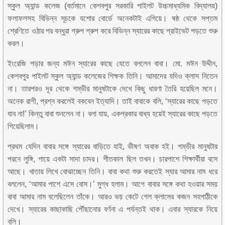
স্কুল অ্যান্ড কলেজ (বর্তমানে কেশবপুর সরকারি পাইলট উচ্চমাধ্যমিক বিদ্যালয়)
ফলাফলসহ বিভিন্ন সূচকে যশোর বোর্ডে অনেকটাই এগিয়ে। ষষ্ঠ থেকে সপ্তম
শ্রেণিতে ওঠার পর বন্ধুরা গ্রুপ গ্রুপ করে বিভিন্ন স্যারের কাছে প্রাইভেট পড়তে শুরু
করল।
ইংরেজি পড়ার জন্য মঈন স্যারের কাছে যেতে বললেন বাবা। মো. মঈন উদ্দীন,
কেশবপুর পাইলট স্কুল অ্যান্ড কলেজের শিক্ষক তিনি। আমাদের যদিও ক্লাস নিতেন
না। তারপরও দূর থেকে গম্ভীর মানুষটাকে দেখে কিছু ধারণা তৈরি হয়েছিল মনে।
অনেক রাগী, প্রশ্ন করলেই বকবেন ইত্যাদি। তাই বাবাকে বলি, ‘স্যারের কাছে পড়তে
যাব না!’ কিন্তু বাবা শুনলেন না। বলা যায়, একপ্রকার বাধ্য হয়েই স্যারের কাছে পড়তে
গিয়েছিলাম।
প্রথম যেদিন বাবার সঙ্গে স্যারের বাড়িতে যাই, ভীষণ অবাক হই। গম্ভীর মানুষটার
পরনে লুঙ্গি, গায়ে একটা সাদা চাদর। শীতকাল ছিল তখন। চারপাশে শিক্ষার্থীরা বসে
আছে। খাতায় লিখে বোঝাচ্ছেন তিনি। বাবা কথা শুরু করতেই স্যার আমার নাম ধরে
বললেন, ‘আমার পাশে এসে বোস।’ মুগ্ধ হলাম। আগে বাবার সঙ্গে কথা হওয়ার সময়
বাবা আমার নাম বলেছিলেন তাঁকে। আরও ভয় কেটে গেল ক্লাসের কজন সহপাঠীকে
দেখে। স্যারের কাছাকাছি পৌঁছানোর বর্ণনা এ পর্যন্তই থাক। এবার স্যারকে নিয়ে
বলি।