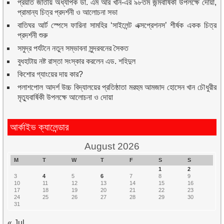
প্রয়াত জাতীয় অধ্যাপক ডা. এম আর খান-এর ৯৮তম জন্মবার্ষিকী উপলক্ষে দোয়া,
প্রামান্য চিত্র প্রদর্শনী ও আলোচনা সভা
বাতিঘর আর্ট স্পেসে ফারিনা সামহির ‘সাইলেন্ট এক্সপ্রেশনস’ শীর্ষক একক চিত্র
প্রদর্শনী শুরু
সমুদ্র পর্যটনে নতুন সম্ভাবনা সুন্দরবনের সৈকত
বুধহাটায় নষ্ট রাস্তা সংস্কার করলেন এড. শহিদুল
কিশোর গ্যাংয়ের দায় কার?
পলাশপোল আদর্শ উচ্চ বিদ্যালয়ের প্রতিষ্ঠাতা মরহুম আমজাদ হোসেন খান চৌধুরীর
মৃত্যুবার্ষিকী উপলক্ষে আলোচনা ও দোয়া
আর্কাইভ ক্যালেন্ডার
August 2026
M
T
W
T
F
S
S
1
2
3
4
5
6
7
8
9
10
11
12
13
14
15
16
17
18
19
20
21
22
23
24
25
26
27
28
29
30
31
« Jul