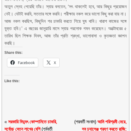
অতুল স্নেহ পেয়েছি তাঁর। স্যার বলতেন, ‘সৎ থাকলেই হবে, আর কিছুর প্রয়োজন
নেই। যেটাই করবি, সততার সঙ্গে করবি। পরীক্ষায় নকল করে ভালো কিছু করা যায় না।
আজ নকল করছিস, কিছুদিন পর চাকরি করতে গিয়ে ঘুষ খাবি। খারাপ কাজের সঙ্গে
যুক্ত হবি।’ এ বছরের জানুয়ারি মাসে স্যার পরলোক গমন করেছেন। অক্টোবরের ৫
তারিখ ছিল শিক্ষক দিবস, আজ তাঁর প্রতি শ্রদ্ধা, ভালোবাসা ও কৃতজ্ঞতা জ্ঞাপন
করছি।
Share this:
Facebook
X
Like this:
«
সরকারি বিদ্যুৎ কোম্পানিতে চাকরি,
(পরবর্তী সংবাদ)
আমি পরিশ্রমী মেয়ে,
সর্বোচ্চ বেতন লাখের বেশি
(পূর্ববর্তী
সব চ্যালেঞ্জ গ্রহণ করতে রাজি: