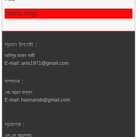
আমাদের ফেসবুক
প্রধান উপদেষ্টা :
আনিসুর রহমান গাজী
E-mail: anis1971@gmail.com
সম্পাদক :
মোঃ আব্দুল হান্নান
E-mail: hannansb@gmail.com
প্রকাশক :
এস.এম আব্দুল্লাহ