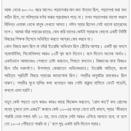
আজ থেকে ৬০–৭০ বছর আগেও পড়ালেখার মান কত উন্নত ছিল, পড়ালেখা করা কত
কঠিন ছিল, তা সবিস্তার বর্ণনা করার প্রয়োজন পড়ে না। তখন পড়ালেখায় ভালো করলে
বিভিন্ন এলাকা থেকে মানুষ দেখতে আসত। মঈন স্যার ছিলেন সেই ভালো ছাত্রদের
দলে। আমরা যাঁরা স্যারের ছাত্র, বোধ করি তাদের কেউই স্যারকে কোনো একটি নির্দিষ্ট
বিষয়ের শিক্ষক হিসেবে অভিহিত করতে আগ্রহ বোধ করবে না।
কোন বিষয়ে জ্ঞান ছিল না তাঁর! ইংরেজি অভিধান ছিল ঠোঁটের আগায়। একটি শব্দ বললে
অ্যানাটনিম, সিনোনিমসহ আরও ১০টি শব্দ বলে দিতেন। বলে দিতেন অনেক অর্থও।
একইভাবে আমাদেরও শেখাতে চেষ্টা করতেন, শিখতে বলতেন। বিজ্ঞানের নানা বিষয়ও
ছিল তাঁর নখদর্পণে। উপপাদ্য বোঝাতেন অভিনবভাবে। ইংরেজি সাহিত্য, বাংলা
সাহিত্য প্রতিটি বিষয়ে স্যারের জানাশোনা ছিল। গম্ভীর মানুষটার রসবোধও ছিল
দারুণ। গম্ভীর মুখে হাসির কথা বলেছেন আর গোটা বারান্দা হাসিতে ফেটে পড়েনি,
কখনো এমন হয়নি।
নতুন কেউ পড়তে এলে কারও কারও কাছে জিজ্ঞেস করতেন, ‘রোল কত? কত রোলের
মধ্যে ঢুকতে চাস এবার?’ জবাবে কেউ ১০–এর মধ্যে যেতে চাই বললে, স্যার ‘কীভাবে
পারবি! তোর লক্ষ্য যদি ১০ হয়, তবে তোকে সেটা আরও এগিয়ে আনতে হবে; না হলে
তো ১০–এ পৌঁছাতে পারবি না।’ বলে মৃদু একটা হাসি দিতেন স্যার।