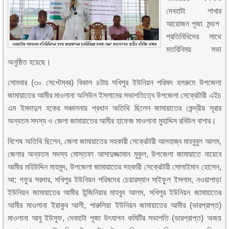
দেবহাটা শাখার
আয়োজন পূজা মন্ডপ
প্রতিনিধিদের সাথে
মতবিনিময় সভা
অনুষ্ঠিত হয়েছে।
সোমবার (৩০ সেপ্টেম্বর) বিকাল ৪টায় সখিপুর ইউনিয়ন পরিষদ হলরুমে উপজেলা
জামায়াতের আমীর মাওলানা অলিউল ইসলামের সভাপতিত্বে উপজেলা সেক্রেটারী এইচ
এম ইমদাদুল হকের সঞ্চালনায় প্রধান অতিথি ছিলেন জামায়াতের কেন্দ্রীয় সূরার
অন্যতম সদস্য ও জেলা জামায়াতের আমীর হাফেজ মাওলানা মুহাদ্দিস রবিউল বাশার।
বিশেষ অতিথি ছিলেন, জেলা জামায়াতের সহকারী সেক্রেটারী আলহাজ্ব মাহবুবুল আলম,
জেলার অন্যতম সদস্য মোস্তফা আসাদুজ্জামান মুকুল, উপজেলা জামায়াতে নায়েবে
আমীর মহিউদ্দিন মাহমুদ, উপজেলা জামায়াতের সহকারী সেক্রেটারী সোলাইমান হোসেন,
আ: গফুর সরদার, সখিপুর ইউনিয়ন পরিষদের চেয়ারম্যান সাইফুল ইসলাম, নওয়াপাড়া
ইউনিয়ন জামায়াতের আমীর ইন্জিনিয়ার মাহবুব আলম, সখিপুর ইউনিয়ন জামায়াতের
আমীর মাওলানা ইয়াকুব আলী, পারুলিয়া ইউনিয়ন জামায়াতের আমীর (ভারপ্রাপ্ত)
মাওলানা আবু ইউসুফ, দেবহাটা পূজা উৎযাপন কমিটির সভাপতি (ভারপ্রাপ্ত) অজয়