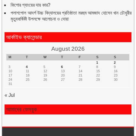
কিশোর গ্যাংয়ের দায় কার?
পলাশপোল আদর্শ উচ্চ বিদ্যালয়ের প্রতিষ্ঠাতা মরহুম আমজাদ হোসেন খান চৌধুরীর
মৃত্যুবার্ষিকী উপলক্ষে আলোচনা ও দোয়া
আর্কাইভ ক্যালেন্ডার
August 2026
M
T
W
T
F
S
S
1
2
3
4
5
6
7
8
9
10
11
12
13
14
15
16
17
18
19
20
21
22
23
24
25
26
27
28
29
30
31
« Jul
আমাদের ফেসবুক