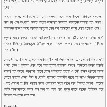
কুমার ঘোষ, দেবহাটায় হিন্দু বৌদ্ধ খৃষ্টান ঐক্য পরিষদের সভাপতি চন্দ্র কান্ত মল্লিক
প্রমুখ।
বক্তরা বলেন, আপনাদের যে কোন সমস্যা হলে জামায়াতকে অবিহিত করবেন।
নিরাপদে যেন উৎসবটি করতে পারেন জামায়াত ইসলামী সবধরনের সহযোগিতা করবে।
ইসলামের কাজই হচ্ছে সাধারণ মানুষের সেবা করা আমাদের অন্য কোন উদ্দেশ্য নেই।
বক্তরা আরে বলেন, সনাতন ধর্মাবলম্বীদের সবচেয়ে বড় ধর্মীয় উৎসব শারদীয় দ‚র্গা
প‚জায় নিশ্চিদ্র নিরাপত্তা নিশ্চিতে প‚জা মন্ডপ পাহারা দেবে জামায়াত -শিবিরের
নেতাকর্মীরা।
দেবহাটায় ২১টা প‚জা মন্ডপে শারদীয় দূর্গা প‚জা উদযাপন করা হচ্ছে, আমরা প্রত্যেকটি
প‚জা মন্ডপে ক্যাম্প তৈরি করে নিরাপত্তার ব্যবস্থা করবো, আমাদের কর্মীরা সার্বিক
সহযোগিতা করবে, আপনারা আগে যেমন শান্তিতে ছিলেন এখনো শান্তি থাকবে মায়ের
কোলে সন্তান যেমন নিরাপদ তেমনি জামাতে ইসলামীর কাছে আপনারও নিরাপদ,আমরা
একই দেশের নাগরিক আমরা সকল ভেদাভেদ ভুলে কাঁধে কাঁধ মিলেয়ে চলবো, কারোর
প্রতি অন্যায়ভাবে জুলুম করা হবে না, আর যারা জুলুম করবে তাদের চিন্তিত করে
বিচারের আওতায় আনা হবে।
Share this: