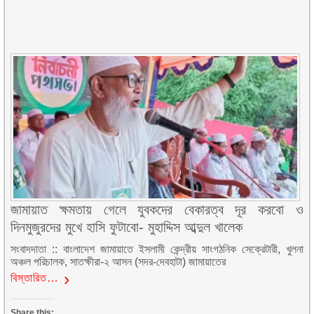
জামায়াত ক্ষমতায় গেলে যুবকদের বেকারত্ব দূর করবো ও
দিনমুজুরদের মুখে হাসি ফুটাবো- মুহাদ্দিস আব্দুল খালেক
সংবাদদাতা :: বাংলাদেশ জামায়াতে ইসলামী কেন্দ্রীয় সাংগঠনিক সেক্রেটারী, খুলনা
অঞ্চল পরিচালক, সাতক্ষীরা-২ আসন (সদর-দেবহাটা) জামায়াতের
বিস্তারিত…
Share this: