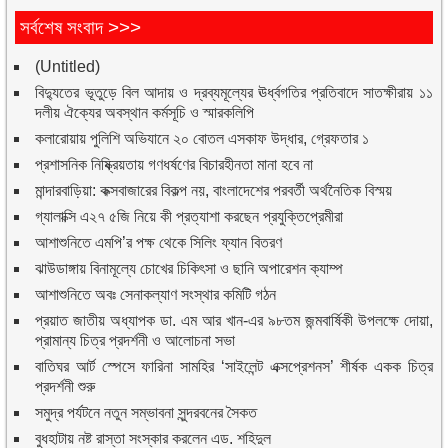
সর্বশেষ সংবাদ >>>
(Untitled)
বিদ্যুতের ভূতুড়ে বিল আদায় ও দ্রব্যমূল্যের ঊর্ধ্বগতির প্রতিবাদে সাতক্ষীরায় ১১
দলীয় ঐক্যের অবস্থান কর্মসূচি ও স্মারকলিপি
কলারোয়ায় পুলিশি অভিযানে ২০ বোতল এসকাফ উদ্ধার, গ্রেফতার ১
প্রশাসনিক নিষ্ক্রিয়তায় গণধর্ষণের বিচারহীনতা মানা হবে না
মান্দারবাড়িয়া: কক্সবাজারের বিকল্প নয়, বাংলাদেশের পরবর্তী অর্থনৈতিক বিস্ময়
গ্যালাক্সি এ২৭ ৫জি নিয়ে কী প্রত্যাশা করছেন প্রযুক্তিপ্রেমীরা
আশাশুনিতে এমপি’র পক্ষ থেকে সিলিং ফ্যান বিতরণ
ঝাউডাঙ্গায় বিনামূল্যে চোখের চিকিৎসা ও ছানি অপারেশন ক্যাম্প
আশাশুনিতে অবঃ সেনাকল্যাণ সংস্থার কমিটি গঠন
প্রয়াত জাতীয় অধ্যাপক ডা. এম আর খান-এর ৯৮তম জন্মবার্ষিকী উপলক্ষে দোয়া,
প্রামান্য চিত্র প্রদর্শনী ও আলোচনা সভা
বাতিঘর আর্ট স্পেসে ফারিনা সামহির ‘সাইলেন্ট এক্সপ্রেশনস’ শীর্ষক একক চিত্র
প্রদর্শনী শুরু
সমুদ্র পর্যটনে নতুন সম্ভাবনা সুন্দরবনের সৈকত
বুধহাটায় নষ্ট রাস্তা সংস্কার করলেন এড. শহিদুল