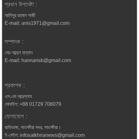
প্রধান উপদেষ্টা :
আনিসুর রহমান গাজী
E-mail: anis1971@gmail.com
সম্পাদক :
মোঃ আব্দুল হান্নান
E-mail: hannansb@gmail.com
প্রকাশক :
এস.এম আব্দুল্লাহ
মোবাইল: +88 01729 708079
যোগাযোগ :
ঝাউডাঙ্গা, সাতক্ষীরা সদর, সাতক্ষীরা।
ই-মেইল: infosatkhiranews@gmail.com