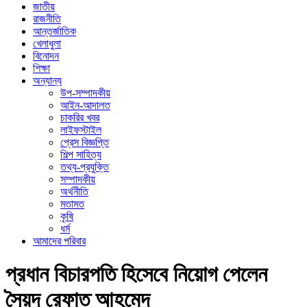
জাতীয়
রাজনীতি
আন্তর্জাতিক
খেলাধুলা
বিনোদন
শিক্ষা
অন্যান্য
উপ-সম্পাদকীয়
আইন-আদালত
চাকরির খবর
লাইফস্টাইল
প্রেস বিজ্ঞপ্তি
শিল্প সাহিত্য
তথ্য-প্রযুক্তি
সম্পাদকীয়
অর্থনীতি
মতামত
কৃষি
ধর্ম
আমাদের পরিবার
প্রধান বিচারপতি হিসেবে নিয়োগ পেলেন
সৈয়দ রেফাত আহমেদ