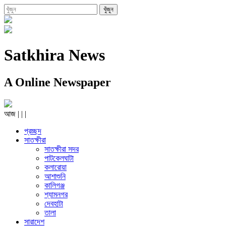
Satkhira News
A Online Newspaper
আজ
|
|
|
প্রচ্ছদ
সাতক্ষীরা
সাতক্ষীরা সদর
পাটকেলঘাটা
কলারোয়া
আশাশুনি
কালিগঞ্জ
শ্যামনগর
দেবহাটা
তালা
সারাদেশ