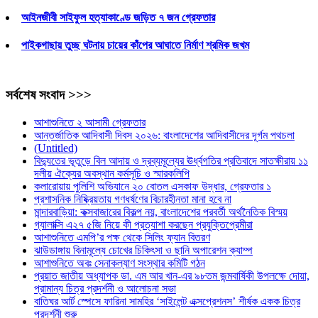
আইনজীবী সাইফুল হত্যাকাণ্ডে জড়িত ৭ জন গ্রেফতার
পাইকগাছায় তুচ্ছ ঘটনায় চায়ের কাঁপের আঘাতে নির্মাণ শ্রমিক জখম
সর্বশেষ সংবাদ >>>
আশাশুনিতে ২ আসামী গ্রেফতার
আন্তর্জাতিক আদিবাসী দিবস ২০২৬: বাংলাদেশের আদিবাসীদের দূর্গম পথচলা
(Untitled)
বিদ্যুতের ভূতুড়ে বিল আদায় ও দ্রব্যমূল্যের ঊর্ধ্বগতির প্রতিবাদে সাতক্ষীরায় ১১
দলীয় ঐক্যের অবস্থান কর্মসূচি ও স্মারকলিপি
কলারোয়ায় পুলিশি অভিযানে ২০ বোতল এসকাফ উদ্ধার, গ্রেফতার ১
প্রশাসনিক নিষ্ক্রিয়তায় গণধর্ষণের বিচারহীনতা মানা হবে না
মান্দারবাড়িয়া: কক্সবাজারের বিকল্প নয়, বাংলাদেশের পরবর্তী অর্থনৈতিক বিস্ময়
গ্যালাক্সি এ২৭ ৫জি নিয়ে কী প্রত্যাশা করছেন প্রযুক্তিপ্রেমীরা
আশাশুনিতে এমপি’র পক্ষ থেকে সিলিং ফ্যান বিতরণ
ঝাউডাঙ্গায় বিনামূল্যে চোখের চিকিৎসা ও ছানি অপারেশন ক্যাম্প
আশাশুনিতে অবঃ সেনাকল্যাণ সংস্থার কমিটি গঠন
প্রয়াত জাতীয় অধ্যাপক ডা. এম আর খান-এর ৯৮তম জন্মবার্ষিকী উপলক্ষে দোয়া,
প্রামান্য চিত্র প্রদর্শনী ও আলোচনা সভা
বাতিঘর আর্ট স্পেসে ফারিনা সামহির ‘সাইলেন্ট এক্সপ্রেশনস’ শীর্ষক একক চিত্র
প্রদর্শনী শুরু