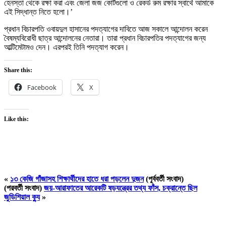
হেনস্তা থেকে রক্ষা করা এবং জেলা জজ কোর্টগুলো ও রেকর্ড রুম রক্ষার স্বার্থে আমাকে
এই সিদ্ধান্ত নিতে হলো।’
প্রধান বিচারপতি ওবায়দুল হাসানের পদত্যাগের দাবিতে আজ সকালে আন্দোলন করেন
বৈষম্যবিরোধী ছাত্র আন্দোলনের নেতারা। তারা প্রধান বিচারপতির পদত্যাগের জন্য
আল্টিমেটামও দেন। এরপরই তিনি পদত্যাগ করেন।
Share this:
Facebook
X
Like this:
«
১৩ কেজি গাঁজাসহ শিক্ষার্থীদের হাতে ধরা পড়লেন দুজন
(পূর্ববর্তী সংবাদ)
(পরবর্তী সংবাদ)
জয়-আরাফাতের আরেকটি ষড়যন্ত্রের তথ্য ফাঁস, চক্রান্তে ছিল
জুডিশিয়াল ক্যু
»