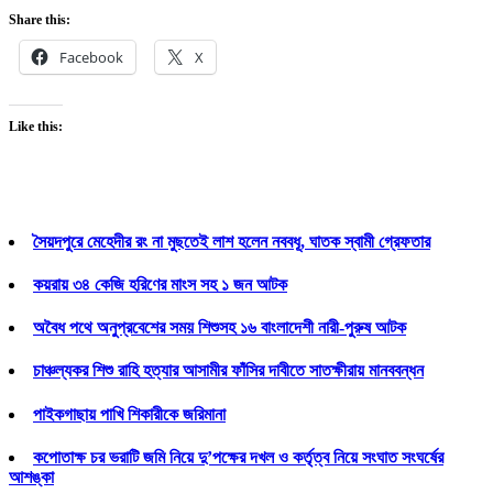
Share this:
Facebook
X
Like this:
সৈয়দপুরে মেহেদীর রং না মুছতেই লাশ হলেন নববধূ, ঘাতক স্বামী গ্রেফতার
কয়রায় ৩৪ কেজি হরিণের মাংস সহ ১ জন আটক
অবৈধ পথে অনুপ্রবেশের সময় শিশুসহ ১৬ বাংলাদেশী নারী-পুরুষ আটক
চাঞ্চল্যকর শিশু রাহি হত্যার আসামীর ফাঁসির দাবীতে সাতক্ষীরায় মানববন্ধন
পাইকগাছায় পাখি শিকারীকে জরিমানা
কপোতাক্ষ চর ভরাটি জমি নিয়ে দু’পক্ষের দখল ও কর্তৃত্ব নিয়ে সংঘাত সংঘর্ষের
আশঙ্কা