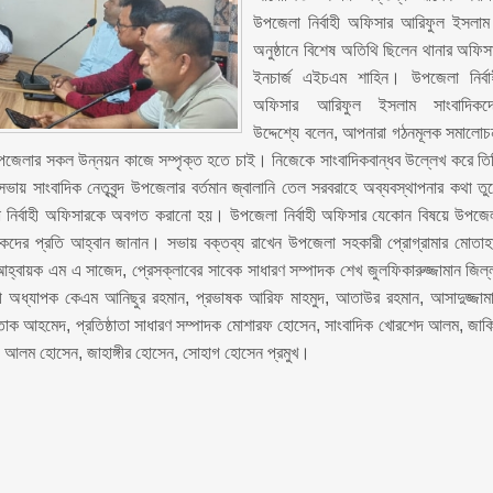
উপজেলা নির্বাহী অফিসার আরিফুল ইসলা
অনুষ্ঠানে বিশেষ অতিথি ছিলেন থানার অফিস
ইনচার্জ এইচএম শাহিন। উপজেলা নির্বা
অফিসার আরিফুল ইসলাম সাংবাদিকদ
উদ্দেশ্যে বলেন, আপনারা গঠনমূলক সমালোচ
লার সকল উন্নয়ন কাজে সম্পৃক্ত হতে চাই। নিজেকে সাংবাদিকবান্ধব উল্লেখ করে তি
ভায় সাংবাদিক নেতৃবৃন্দ উপজেলার বর্তমান জ্বালানি তেল সরবরাহে অব্যবস্থাপনার কথা তু
 নির্বাহী অফিসারকে অবগত করানো হয়। উপজেলা নির্বাহী অফিসার যেকোন বিষয়ে উপজে
াদিকদের প্রতি আহ্বান জানান। সভায় বক্তব্য রাখেন উপজেলা সহকারী প্রোগ্রামার মোতাহ
 আহ্বায়ক এম এ সাজেদ, প্রেসক্লাবের সাবেক সাধারণ সম্পাদক শেখ জুলফিকারুজ্জামান জিল্ল
ারী অধ্যাপক কেএম আনিছুর রহমান, প্রভাষক আরিফ মাহমুদ, আতাউর রহমান, আসাদুজ্জাম
মুস্তাক আহমেদ, প্রতিষ্ঠাতা সাধারণ সম্পাদক মোশারফ হোসেন, সাংবাদিক খোরশেদ আলম, জাক
ম, আলম হোসেন, জাহাঙ্গীর হোসেন, সোহাগ হোসেন প্রমুখ।