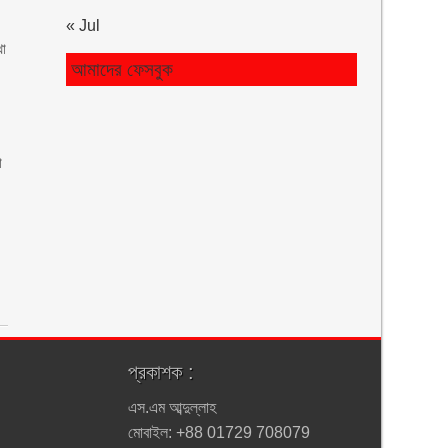
« Jul
থা
আমাদের ফেসবুক
া
প্রকাশক :
এস.এম আব্দুল্লাহ
মোবাইল: +88 01729 708079