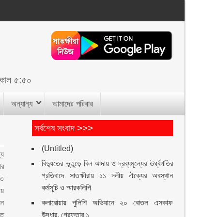
িকাল ৫:৫০
অন্যান্য
আমাদের পরিবার
সর্বশেষ সংবাদ >>>
(Untitled)
্য
বিদ্যুতের ভূতুড়ে বিল আদায় ও দ্রব্যমূল্যের ঊর্ধ্বগতির
ার
প্রতিবাদে সাতক্ষীরায় ১১ দলীয় ঐক্যের অবস্থান
রত
কর্মসূচি ও স্মারকলিপি
ায়
সন
কলারোয়ায় পুলিশি অভিযানে ২০ বোতল এসকাফ
গত
উদ্ধার, গ্রেফতার ১