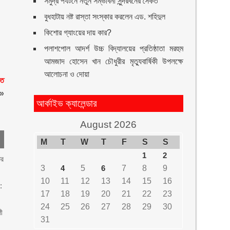
সমুদ্র পর্যটনে নতুন সম্ভাবনা সুন্দরবনের সৈকত
বুধহাটায় নষ্ট রাস্তা সংস্কার করলেন এড. শহিদুল
কিশোর গ্যাংয়ের দায় কার?
পলাশপোল আদর্শ উচ্চ বিদ্যালয়ের প্রতিষ্ঠাতা মরহুম
আমজাদ হোসেন খান চৌধুরীর মৃত্যুবার্ষিকী উপলক্ষে
আলোচনা ও দোয়া
েত
»
আর্কাইভ ক্যালেন্ডার
August 2026
M
T
W
T
F
S
S
1
2
তর
3
4
5
6
7
8
9
10
11
12
13
14
15
16
:
17
18
19
20
21
22
23
24
25
26
27
28
29
30
পী
31