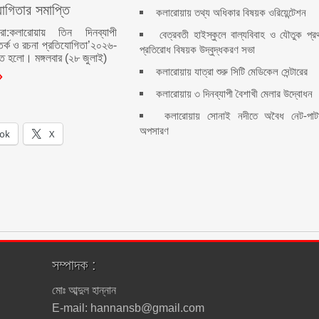
োগিতার সমাপ্তি
কলারোয়ায় তথ্য অধিকার বিষয়ক ওরিয়েন্টেশন
রো:কলারোয়ায় তিন দিনব্যাপী
বেত্রবতী হাইস্কুলে বাল্যবিবাহ ও যৌতুক প্র
বিতর্ক ও রচনা প্রতিযোগিতা’২০২৬-
প্রতিরোধ বিষয়ক উদ্বুদ্ধকরণ সভা
ি হলো। মঙ্গলবার (২৮ জুলাই)
কলারোয়ায় যাত্রা শুরু সিটি মেডিকেল সেন্টারের
কলারোয়ায় ৩ দিনব্যাপী বৈশাখী মেলার উদ্বোধন
কলারোয়ায় সোনাই নদীতে অবৈধ নেট-পাট
অপসারণ
ok
X
সম্পাদক :
মোঃ আব্দুল হান্নান
E-mail: hannansb@gmail.com