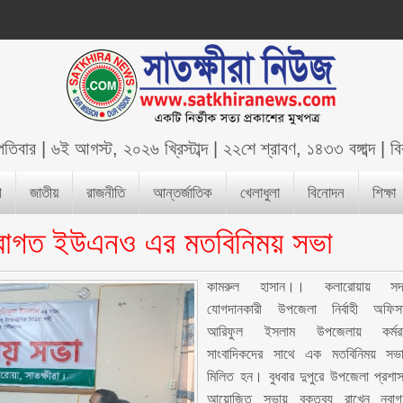
্পতিবার
|
৬ই আগস্ট, ২০২৬ খ্রিস্টাব্দ
|
২২শে শ্রাবণ, ১৪৩৩ বঙ্গাব্দ
|
ব
শ
জাতীয়
রাজনীতি
আন্তর্জাতিক
খেলাধুলা
বিনোদন
শিক্ষা
 নবাগত ইউএনও এর মতবিনিময় সভা
কামরুল হাসান।। কলারোয়ায় সদ
যোগদানকারী উপজেলা নির্বাহী অফিস
আরিফুল ইসলাম উপজেলায় কর্ম
সাংবাদিকদের সাথে এক মতবিনিময় সভ
মিলিত হন। বুধবার দুপুরে উপজেলা প্রশা
আয়োজিত সভায় বক্তব্য রাখেন নবা