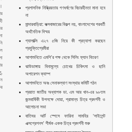
ম।
প্রশাসনিক নিষ্ক্রিয়তায় গণধর্ষণের বিচারহীনতা মানা হবে
ার
না
হী
মান্দারবাড়িয়া: কক্সবাজারের বিকল্প নয়, বাংলাদেশের পরবর্তী
ের
অর্থনৈতিক বিস্ময়
না
গ্যালাক্সি এ২৭ ৫জি নিয়ে কী প্রত্যাশা করছেন
নি
প্রযুক্তিপ্রেমীরা
লে
আশাশুনিতে এমপি’র পক্ষ থেকে সিলিং ফ্যান বিতরণ
লা
ার
ঝাউডাঙ্গায় বিনামূল্যে চোখের চিকিৎসা ও ছানি
ু,
অপারেশন ক্যাম্প
ান
আশাশুনিতে অবঃ সেনাকল্যাণ সংস্থার কমিটি গঠন
ির
প্রয়াত জাতীয় অধ্যাপক ডা. এম আর খান-এর ৯৮তম
জন্মবার্ষিকী উপলক্ষে দোয়া, প্রামান্য চিত্র প্রদর্শনী ও
আলোচনা সভা
বাতিঘর আর্ট স্পেসে ফারিনা সামহির ‘সাইলেন্ট
এক্সপ্রেশনস’ শীর্ষক একক চিত্র প্রদর্শনী শুরু