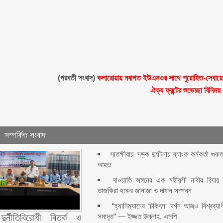
(পরবর্তী সংবাদ)
কলারোয়ায় নবাগত ইউএনওর সাথে পুরোহিত-সেবায়
ঐক্য ফ্রন্টের শুভেচ্ছা বিনিময়
সম্পর্কিত সংবাদ
সাতক্ষীরায় সড়ক দুর্ঘটনায় ব্যাংক কর্মকর্তা গুরু
আহত
দাওয়াতি অঙ্গনের এক মহীয়সী নারীর বিদায় 
তাজকিরা হকের জানাজা ও দাফন সম্পন্ন
“হ্যানিম্যানের চিকিৎসা দর্শন আজও বিশ্বব্যা
সমাদৃত” — ইজ্জত উল্লাহ, এমপি
ুর্নীতিবিরোধী বিতর্ক ও