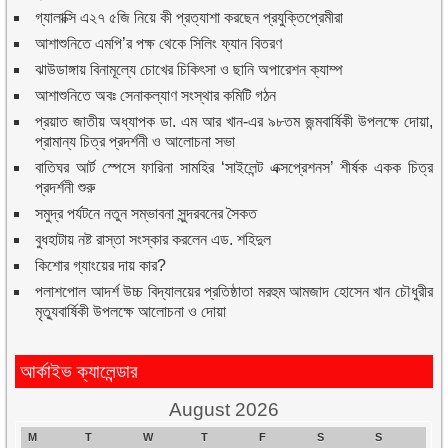
গ্যালাক্সি এ২৭ ৫জি নিয়ে কী প্রত্যাশা করছেন প্রযুক্তিপ্রেমীরা
আশাশুনিতে এমপি’র পক্ষ থেকে সিলিং ফ্যান বিতরণ
ঝাউডাঙ্গায় বিনামূল্যে চোখের চিকিৎসা ও ছানি অপারেশন ক্যাম্প
আশাশুনিতে অবঃ সেনাকল্যাণ সংস্থার কমিটি গঠন
প্রয়াত জাতীয় অধ্যাপক ডা. এম আর খান-এর ৯৮তম জন্মবার্ষিকী উপলক্ষে দোয়া,
প্রামান্য চিত্র প্রদর্শনী ও আলোচনা সভা
বাতিঘর আর্ট স্পেসে ফারিনা সামহির ‘সাইলেন্ট এক্সপ্রেশনস’ শীর্ষক একক চিত্র
প্রদর্শনী শুরু
সমুদ্র পর্যটনে নতুন সম্ভাবনা সুন্দরবনের সৈকত
বুধহাটায় নষ্ট রাস্তা সংস্কার করলেন এড. শহিদুল
কিশোর গ্যাংয়ের দায় কার?
পলাশপোল আদর্শ উচ্চ বিদ্যালয়ের প্রতিষ্ঠাতা মরহুম আমজাদ হোসেন খান চৌধুরীর
মৃত্যুবার্ষিকী উপলক্ষে আলোচনা ও দোয়া
আর্কাইভ ক্যালেন্ডার
August 2026
M
T
W
T
F
S
S