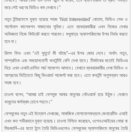
দেখাবে। আবার কেউ যদি এসব পছন্দ না করেন, তবে অ্যালগরিদম তা দ্রুত শনাক্ত
করে সেই ধরণের ভিডিও কম দেখাবে।”
নতুন ইন্টারফেসে যুক্ত হয়েছে সহজ ‘Not Interested’ বোতাম, ভিডিও সেভ ও
পার্সোনাল কালেকশন সাজানোর সুবিধা। এতে ব্যবহারকারীরা এখন নিজের দেখার
অভিজ্ঞতা নিজে কিউরেট করতে পারবেন। শুধুমাত্র অ্যালগরিদমের উপর নির্ভর করতে
হবে না।
রিলস ফিড এখন “এই মুহূর্তে কী ঘটছে”–এর উপর জোর দেবে। অর্থাৎ নতুন,
সাম্প্রতিক এবং সময়োপযোগী কনটেন্টই বেশি দেখা যাবে। টিকটকের মতোই ভিডিওর
নিচে এখন এআই-চালিত সার্চ সাজেশন আসবে। যেখানে ব্যবহারকারীর দেখা ভিডিও ও
আগ্রহের ভিত্তিতে কিছু কিওয়ার্ড সাজেস্ট করা হবে। এতে কনটেন্ট অনুসন্ধান আরও
সহজ হবে।
চাওলা বলেন, “আমরা চাই ফেসবুক আবার মানুষের নেটওয়ার্ক হয়ে উঠুক। যেখানে
বন্ধুদের কার্যক্রম চোখে পড়বে।”
ফেসবুকের নতুন এই উদ্যোগ দেখাচ্ছে, সামাজিক যোগাযোগমাধ্যমে জেনারেটিভ এআই
এখন কত গভীরভাবে যুক্ত হয়েছে। চাওলা নিশ্চিত করেছেন, ওপেনএআইয়ের সোরা বা
মিডজার্নি–এর মতো টুলে তৈরি ভিডিওগুলোও ফেসবুকের অ্যালগরিদমে মানুষের তৈরি