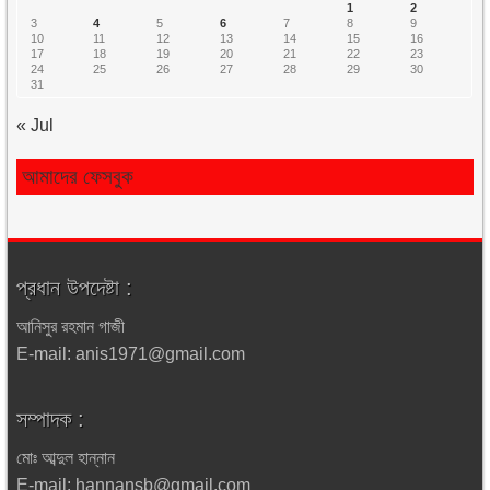
1
2
3
4
5
6
7
8
9
10
11
12
13
14
15
16
17
18
19
20
21
22
23
24
25
26
27
28
29
30
31
« Jul
আমাদের ফেসবুক
প্রধান উপদেষ্টা :
আনিসুর রহমান গাজী
E-mail: anis1971@gmail.com
সম্পাদক :
মোঃ আব্দুল হান্নান
E-mail: hannansb@gmail.com