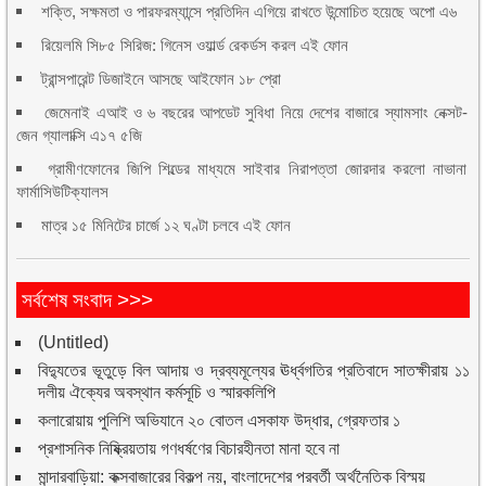
শক্তি, সক্ষমতা ও পারফরম্যান্সে প্রতিদিন এগিয়ে রাখতে উন্মোচিত হয়েছে অপো এ৬
রিয়েলমি সি৮৫ সিরিজ: গিনেস ওয়ার্ল্ড রেকর্ডস করল এই ফোন
ট্রান্সপারেন্ট ডিজাইনে আসছে আইফোন ১৮ প্রো
জেমেনাই এআই ও ৬ বছরের আপডেট সুবিধা নিয়ে দেশের বাজারে স্যামসাং নেক্সট-
জেন গ্যালাক্সি এ১৭ ৫জি
গ্রামীণফোনের জিপি শিল্ডের মাধ্যমে সাইবার নিরাপত্তা জোরদার করলো নাভানা
ফার্মাসিউটিক্যালস
মাত্র ১৫ মিনিটের চার্জে ১২ ঘণ্টা চলবে এই ফোন
সর্বশেষ সংবাদ >>>
(Untitled)
বিদ্যুতের ভূতুড়ে বিল আদায় ও দ্রব্যমূল্যের ঊর্ধ্বগতির প্রতিবাদে সাতক্ষীরায় ১১
দলীয় ঐক্যের অবস্থান কর্মসূচি ও স্মারকলিপি
কলারোয়ায় পুলিশি অভিযানে ২০ বোতল এসকাফ উদ্ধার, গ্রেফতার ১
প্রশাসনিক নিষ্ক্রিয়তায় গণধর্ষণের বিচারহীনতা মানা হবে না
মান্দারবাড়িয়া: কক্সবাজারের বিকল্প নয়, বাংলাদেশের পরবর্তী অর্থনৈতিক বিস্ময়