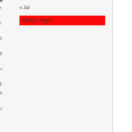
« Jul
ল
আমাদের ফেসবুক
ল
রি
রী
য়ন
রী
টি
নে