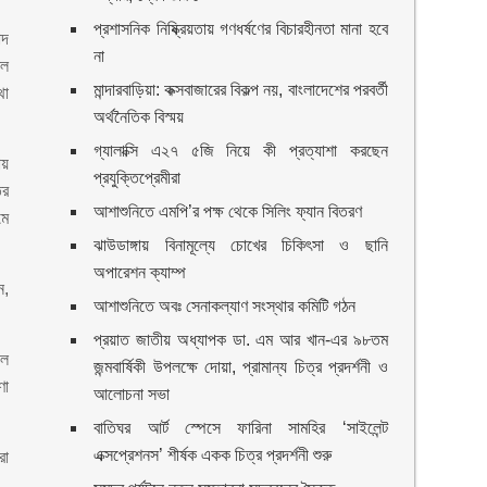
প্রশাসনিক নিষ্ক্রিয়তায় গণধর্ষণের বিচারহীনতা মানা হবে
াদ
না
েল
মান্দারবাড়িয়া: কক্সবাজারের বিকল্প নয়, বাংলাদেশের পরবর্তী
থা
অর্থনৈতিক বিস্ময়
গ্যালাক্সি এ২৭ ৫জি নিয়ে কী প্রত্যাশা করছেন
ায়
প্রযুক্তিপ্রেমীরা
ের
আশাশুনিতে এমপি’র পক্ষ থেকে সিলিং ফ্যান বিতরণ
মে
ঝাউডাঙ্গায় বিনামূল্যে চোখের চিকিৎসা ও ছানি
অপারেশন ক্যাম্প
ন,
আশাশুনিতে অবঃ সেনাকল্যাণ সংস্থার কমিটি গঠন
প্রয়াত জাতীয় অধ্যাপক ডা. এম আর খান-এর ৯৮তম
লে
জন্মবার্ষিকী উপলক্ষে দোয়া, প্রামান্য চিত্র প্রদর্শনী ও
ণা
আলোচনা সভা
বাতিঘর আর্ট স্পেসে ফারিনা সামহির ‘সাইলেন্ট
এক্সপ্রেশনস’ শীর্ষক একক চিত্র প্রদর্শনী শুরু
রা