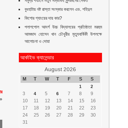
সমুদ্র পর্যটনে নতুন সম্ভাবনা সুন্দরবনের সৈকত
বুধহাটায় নষ্ট রাস্তা সংস্কার করলেন এড. শহিদুল
কিশোর গ্যাংয়ের দায় কার?
পলাশপোল আদর্শ উচ্চ বিদ্যালয়ের প্রতিষ্ঠাতা মরহুম
আমজাদ হোসেন খান চৌধুরীর মৃত্যুবার্ষিকী উপলক্ষে
আলোচনা ও দোয়া
আর্কাইভ ক্যালেন্ডার
August 2026
M
T
W
T
F
S
S
1
2
ার
3
4
5
6
7
8
9
»
10
11
12
13
14
15
16
17
18
19
20
21
22
23
24
25
26
27
28
29
30
31