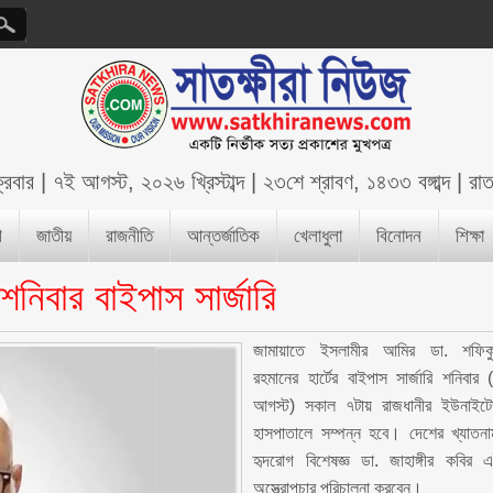
ক্রবার
|
৭ই আগস্ট, ২০২৬ খ্রিস্টাব্দ
|
২৩শে শ্রাবণ, ১৪৩৩ বঙ্গাব্দ
|
রা
শ
জাতীয়
রাজনীতি
আন্তর্জাতিক
খেলাধুলা
বিনোদন
শিক্ষা
শনিবার বাইপাস সার্জারি
জামায়াতে ইসলামীর আমির ডা. শফিক
রহমানের হার্টের বাইপাস সার্জারি শনিবার 
আগস্ট) সকাল ৭টায় রাজধানীর ইউনাইট
হাসপাতালে সম্পন্ন হবে। দেশের খ্যাতনা
হৃদরোগ বিশেষজ্ঞ ডা. জাহাঙ্গীর কবির 
অস্ত্রোপচার পরিচালনা করবেন।