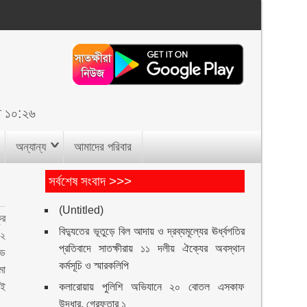
ত ১০:২৬
অন্যান্য
আমাদের পরিবার
সর্বশেষ সংবাদ >>>
(Untitled)
ুর
বিদ্যুতের ভূতুড়ে বিল আদায় ও দ্রব্যমূল্যের ঊর্ধ্বগতির
(২
প্রতিবাদে সাতক্ষীরায় ১১ দলীয় ঐক্যের অবস্থান
েড
কর্মসূচি ও স্মারকলিপি
মা
এই
কলারোয়ায় পুলিশি অভিযানে ২০ বোতল এসকাফ
উদ্ধার, গ্রেফতার ১