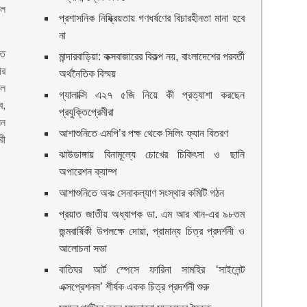
িল
প্রশাসনিক নিষ্ক্রিয়তায় গণধর্ষণের বিচারহীনতা মানা হবে
না
িত
মান্দারবাড়িয়া: কক্সবাজারের বিকল্প নয়, বাংলাদেশের পরবর্তী
ীর
অর্থনৈতিক বিস্ময়
চল
গ্যালাক্সি এ২৭ ৫জি নিয়ে কী প্রত্যাশা করছেন
ব,
প্রযুক্তিপ্রেমীরা
েন
আশাশুনিতে এমপি’র পক্ষ থেকে সিলিং ফ্যান বিতরণ
রী
ঝাউডাঙ্গায় বিনামূল্যে চোখের চিকিৎসা ও ছানি
অপারেশন ক্যাম্প
আশাশুনিতে অবঃ সেনাকল্যাণ সংস্থার কমিটি গঠন
প্রয়াত জাতীয় অধ্যাপক ডা. এম আর খান-এর ৯৮তম
জন্মবার্ষিকী উপলক্ষে দোয়া, প্রামান্য চিত্র প্রদর্শনী ও
আলোচনা সভা
বাতিঘর আর্ট স্পেসে ফারিনা সামহির ‘সাইলেন্ট
এক্সপ্রেশনস’ শীর্ষক একক চিত্র প্রদর্শনী শুরু