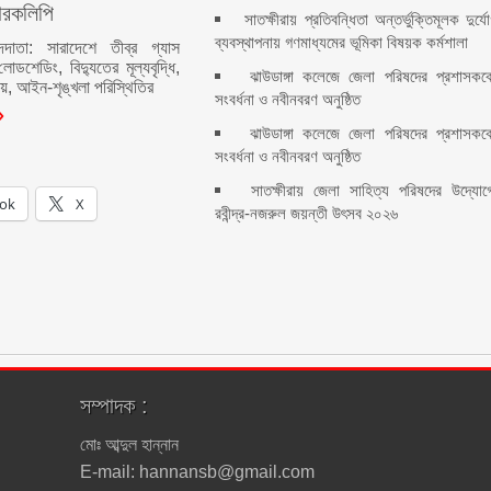
মারকলিপি
সাতক্ষীরায় প্রতিবন্ধিতা অন্তর্ভুক্তিমূলক দুর্য
ব্যবস্থাপনায় গণমাধ্যমের ভূমিকা বিষয়ক কর্মশালা
াদদাতা: সারাদেশে তীব্র গ্যাস
ডশেডিং, বিদ্যুতের মূল্যবৃদ্ধি,
ঝাউডাঙ্গা কলেজে জেলা পরিষদের প্রশাসকক
য়, আইন-শৃঙ্খলা পরিস্থিতির
সংবর্ধনা ও নবীনবরণ অনুষ্ঠিত
ঝাউডাঙ্গা কলেজে জেলা পরিষদের প্রশাসকক
সংবর্ধনা ও নবীনবরণ অনুষ্ঠিত
সাতক্ষীরায় জেলা সাহিত্য পরিষদের উদ্যোগ
ok
X
রবীন্দ্র-নজরুল জয়ন্তী উৎসব ২০২৬
সম্পাদক :
মোঃ আব্দুল হান্নান
E-mail: hannansb@gmail.com