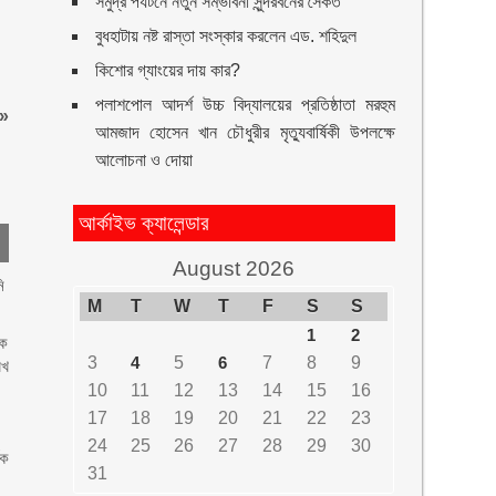
সমুদ্র পর্যটনে নতুন সম্ভাবনা সুন্দরবনের সৈকত
বুধহাটায় নষ্ট রাস্তা সংস্কার করলেন এড. শহিদুল
কিশোর গ্যাংয়ের দায় কার?
পলাশপোল আদর্শ উচ্চ বিদ্যালয়ের প্রতিষ্ঠাতা মরহুম
»
আমজাদ হোসেন খান চৌধুরীর মৃত্যুবার্ষিকী উপলক্ষে
আলোচনা ও দোয়া
আর্কাইভ ক্যালেন্ডার
August 2026
ি
M
T
W
T
F
S
S
1
2
হক
3
4
5
6
7
8
9
িখ
10
11
12
13
14
15
16
17
18
19
20
21
22
23
24
25
26
27
28
29
30
িক
31