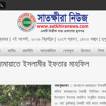
ক্রবার
|
৭ই আগস্ট, ২০২৬ খ্রিস্টাব্দ
|
২৩শে শ্রাবণ, ১৪৩৩ বঙ্গাব্দ
|
দু
শ
জাতীয়
রাজনীতি
আন্তর্জাতিক
খেলাধুলা
বিনোদন
শিক্ষা
 জামায়াতে ইসলামীর ইফতার মাহফিল
নাজমুজ্জামান ::
বাংলাদেশ জামায়াতে ইসলাম
মহিলা জামায়াতের বৈকারী ইউনিয়ন শাখ
উদ্যোগে ইফতার মাহফিল অনুষ্ঠিত হয়েছ
৩০ মার্চ (রবিবার) বৈকারী শাহি জামে মসজ