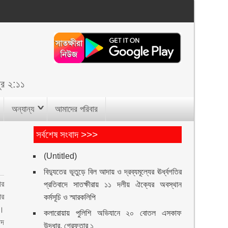
পুর ২:১১
অন্যান্য
আমাদের পরিবার
সর্বশেষ সংবাদ >>>
(Untitled)
বিদ্যুতের ভূতুড়ে বিল আদায় ও দ্রব্যমূল্যের ঊর্ধ্বগতির
ীর
প্রতিবাদে সাতক্ষীরায় ১১ দলীয় ঐক্যের অবস্থান
ার
কর্মসূচি ও স্মারকলিপি
ে।
কলারোয়ায় পুলিশি অভিযানে ২০ বোতল এসকাফ
িদ
উদ্ধার, গ্রেফতার ১