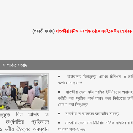
(পরবর্তী সংবাদ)
সাতক্ষীরা নিউজ এর পক্ষ থেকে সবাইকে ঈদ মোবারক
সম্পর্কিত সংবাদ
ঝাউডাঙ্গায় বিনামূল্যে চোখের চিকিৎসা ও ছান
অপারেশন ক্যাম্প
সাতক্ষীরা জেলা মটর শ্রমিক ইউনিয়নের অ্যাড
কমিটি করে শ্রমিক কার্ড যাচাই করে নির্বাচনের তার
ঘোষণা করা সিদ্ধান্ত
সাতক্ষীরা ল কলেজের অভাবনীয় সাফল্য
র ভূতুড়ে বিল আদায় ও
ের ঊর্ধ্বগতির প্রতিবাদে
সাতক্ষীরা জেলা বাস-মিনিবাস মালিক সমিতির বার্ষ
 ১১ দলীয় ঐক্যের অবস্থান
সাধারণ সভা-২০২৬